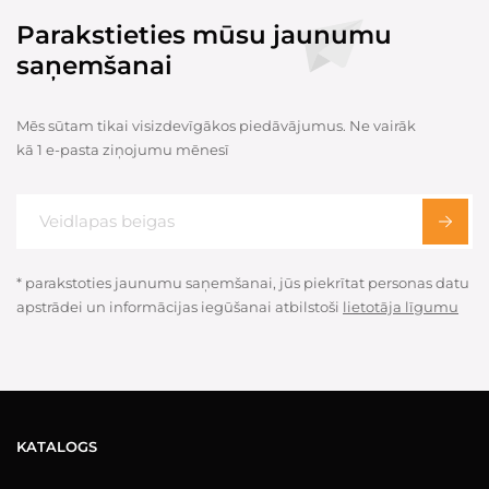
Parakstieties mūsu jaunumu
saņemšanai
Mēs sūtam tikai visizdevīgākos piedāvājumus. Ne vairāk
kā 1 e-pasta ziņojumu mēnesī
* parakstoties jaunumu saņemšanai, jūs piekrītat personas datu
apstrādei un informācijas iegūšanai atbilstoši
lietotāja līgumu
KATALOGS