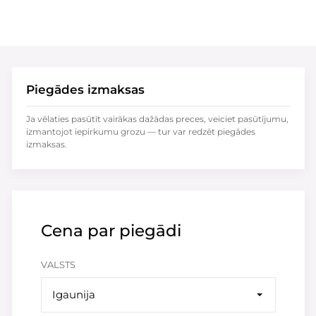
Piegādes izmaksas
Ja vēlaties pasūtīt vairākas dažādas preces, veiciet pasūtījumu,
izmantojot iepirkumu grozu — tur var redzēt piegādes
izmaksas.
Cena par piegādi
VALSTS
Igaunija