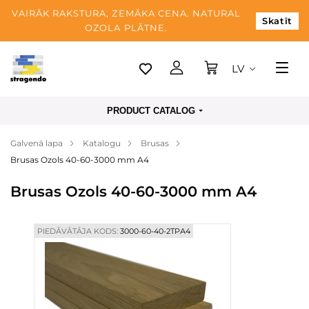
VAIRĀK RAKSTURA, ZEMĀKA CENA. NATURAL
Skatīt
OZOLA PLĀTNE.
LV
Tallina
PRODUCT CATALOG
Piegāde
Galvenā lapa
Katalogu
Brusas
Apmaksa
Brusas Ozols 40-60-3000 mm A4
Par mums
Brusas Ozols 40-60-3000 mm A4
Blogs
Kontaktinformācija
PIEDĀVĀTĀJA KODS:
3000-60-40-2TPА4