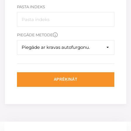
PASTA INDEKS
PIEGĀDE METODE
Piegāde ar kravas autofurgonu.
APRĒĶINĀT