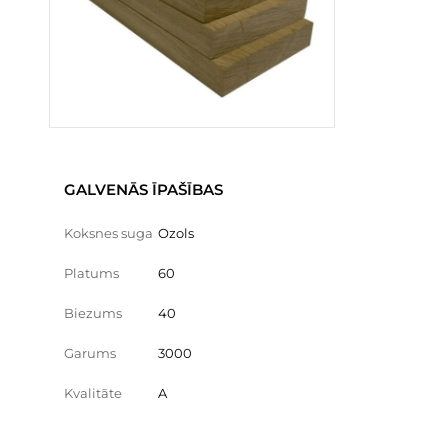
GALVENĀS ĪPAŠĪBAS
Koksnes suga
Ozols
Platums
60
Biezums
40
Garums
3000
Kvalitāte
A