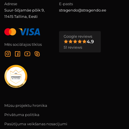
Adrese
E-pasts
Suur-Sõjamäe põik 9,
stragendo@stragendo.ee
11415 Tallina, Eesti
Google reviews
4.9
Mēs sociālajos tīklos
51 reviews
Mūsu projektu hronika
Privātuma politika
Pasūtījuma veikšanas nosacījumi