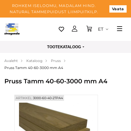
ROHKEM ISELOOMU, MADALAM HIND.
Vaata
NATURAL TAMMEPUIDUST LIIMPUITKILP.
ET
Tallinn
TOOTEKATALOOG
Tarnimine
Avaleht
Kataloog
Pruss
Makse
Pruss Tamm 40-60-3000 mm A4
Meist
Pruss Tamm 40-60-3000 mm A4
Blogi
Kontaktid
ARTIKKEL:
3000-60-40-2TPА4