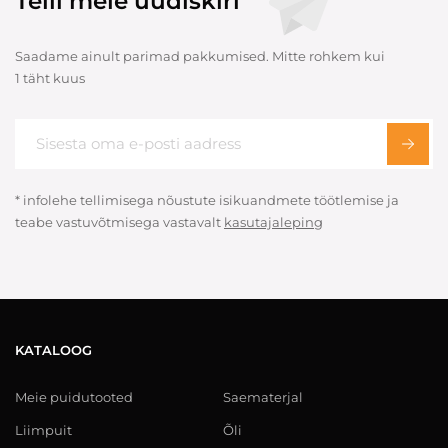
Telli meie uudiskiri
Saadame ainult parimad pakkumised. Mitte rohkem kui
1 täht kuus
* infolehe tellimisega nõustute isikuandmete töötlemise ja
teabe vastuvõtmisega vastavalt
kasutajaleping
KATALOOG
Meie puidutooted
Saematerjal
Liimpuit
Õli