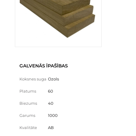
GALVENĀS ĪPAŠĪBAS
Koksnes suga
Ozols
Platums
60
Biezums
40
Garums
1000
Kvalitāte
AB