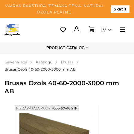
VAIRĀK RAKSTURA, ZEMĀKA CENA. NATURAL
Skatīt
OZOLA PLĀTNE.
LV
Tallina
PRODUCT CATALOG
Piegāde
Galvenā lapa
Katalogu
Brusas
Apmaksa
Brusas Ozols 40-60-2000-3000 mm AB
Par mums
Brusas Ozols 40-60-2000-3000 mm
Blogs
AB
Kontaktinformācija
PIEDĀVĀTĀJA KODS:
1000-60-40-2TP