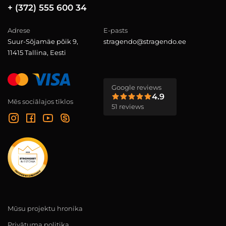
+ (372) 555 600 34
Adrese
E-pasts
Suur-Sõjamäe põik 9,
stragendo@stragendo.ee
11415 Tallina, Eesti
Google reviews
4.9
Mēs sociālajos tīklos
51 reviews
Mūsu projektu hronika
Privātuma politika