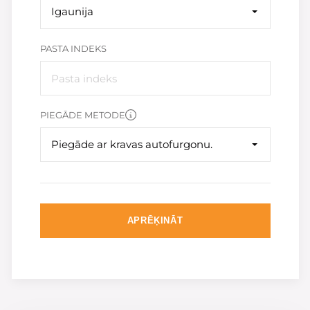
Igaunija
PASTA INDEKS
PIEGĀDE METODE
Piegāde ar kravas autofurgonu.
APRĒĶINĀT