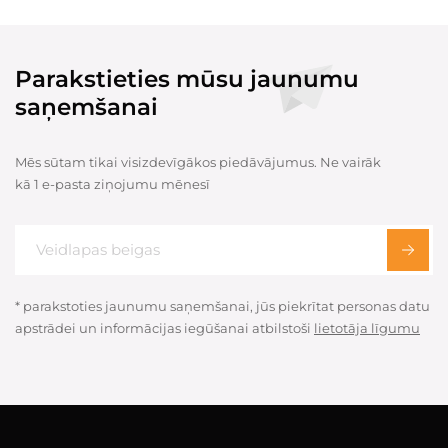
Parakstieties mūsu jaunumu
saņemšanai
Mēs sūtam tikai visizdevīgākos piedāvājumus. Ne vairāk
kā 1 e-pasta ziņojumu mēnesī
* parakstoties jaunumu saņemšanai, jūs piekrītat personas datu
apstrādei un informācijas iegūšanai atbilstoši
lietotāja līgumu