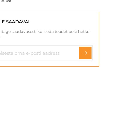
aadaval
LE SAADAVAL
itage saadavusest, kui seda toodet pole hetkel
.