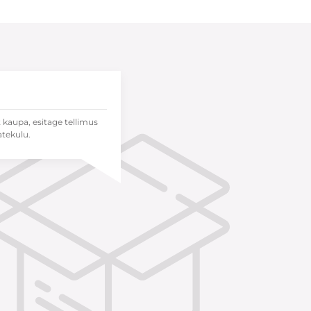
t kaupa, esitage tellimus
atekulu.