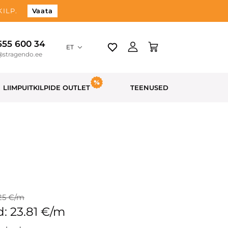
ILP.
Vaata
 555 600 34
ET
@stragendo.ee
LIIMPUITKILPIDE OUTLET
TEENUSED
25 €/m
: 23.81 €/m