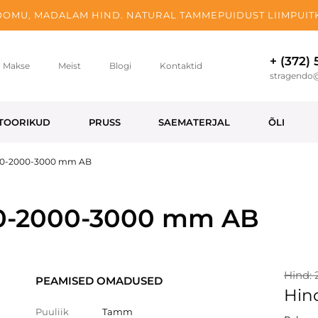
OMU, MADALAM HIND. NATURAL TAMMEPUIDUST LIIMPUITK
+ (372)
Makse
Meist
Blogi
Kontaktid
stragendo
TOORIKUD
PRUSS
SAEMATERJAL
ÕLI
60-2000-3000 mm AB
0-2000-3000 mm AB
Hind: 
PEAMISED OMADUSED
Hind
Puuliik
Tamm