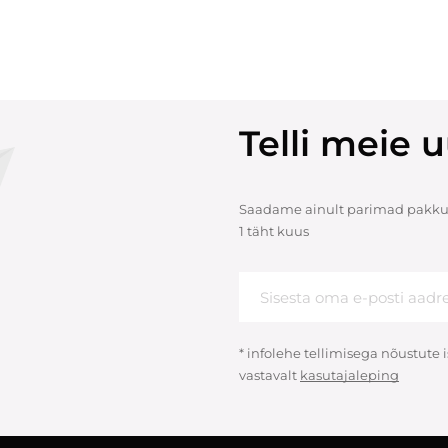
Telli meie u
Saadame ainult parimad pakku
1 täht kuus
* infolehe tellimisega nõustute
vastavalt
kasutajaleping