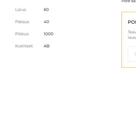
Pole s
Laius
60
Paksus
40
PO
Teav
Pikkus
1000
laos
Kvaliteet
AB