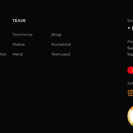
TEAVE
Ees
+ 
Tarnimine
Blogi
Aa
Makse
Kontaktid
Su
tlet
Meist
Teenused
114
So