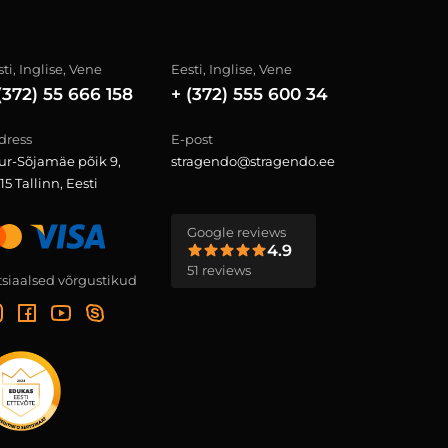
ti, Inglise, Vene
Eesti, Inglise, Vene
(372) 55 666 158
+ (372) 555 600 34
dress
E-post
ur-Sõjamäe põik 9,
stragendo@stragendo.ee
15 Tallinn, Eesti
Google reviews
4.9
51 reviews
tsiaalsed võrgustikud