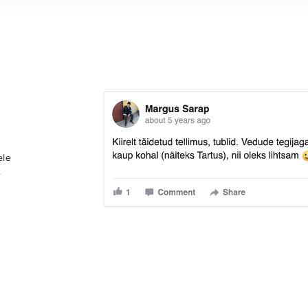
ele
e