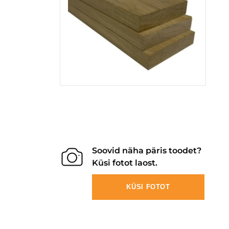
Soovid näha päris toodet?
Küsi fotot laost.
KÜSI FOTOT