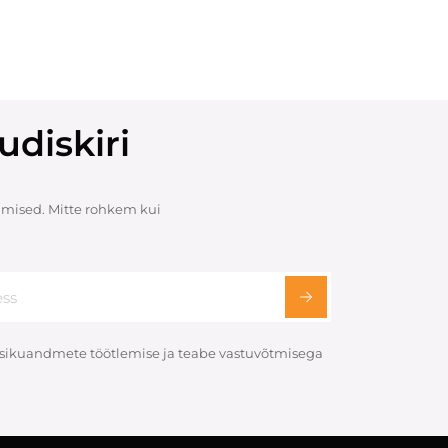
udiskiri
mised. Mitte rohkem kui
 isikuandmete töötlemise ja teabe vastuvõtmisega