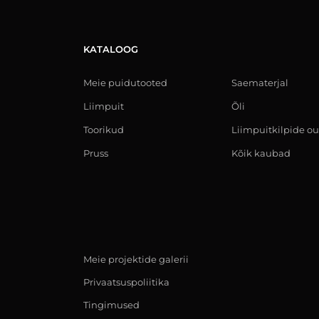
KATALOOG
Meie puidutooted
Saematerjal
Liimpuit
Õli
Toorikud
Liimpuitkilpide ou
Pruss
Kõik kaubad
Meie projektide galerii
Privaatsuspoliitika
Tingimused