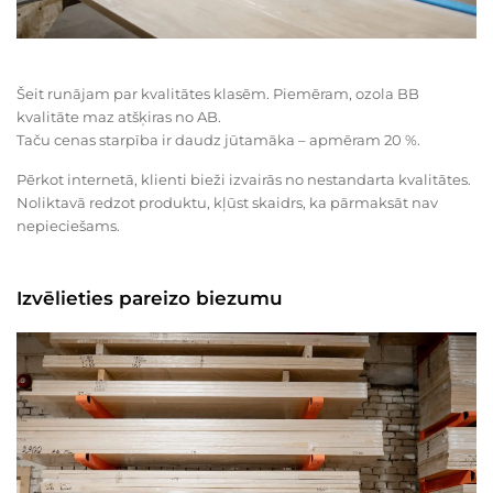
Šeit runājam par kvalitātes klasēm. Piemēram, ozola BB
kvalitāte maz atšķiras no AB.
Taču cenas starpība ir daudz jūtamāka – apmēram 20 %.
Pērkot internetā, klienti bieži izvairās no nestandarta kvalitātes.
Noliktavā redzot produktu, kļūst skaidrs, ka pārmaksāt nav
nepieciešams.
Izvēlieties pareizo biezumu