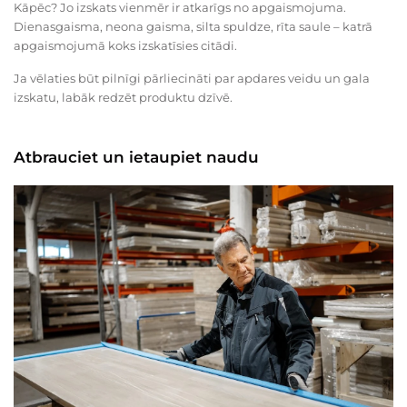
Kāpēc? Jo izskats vienmēr ir atkarīgs no apgaismojuma.
Dienasgaisma, neona gaisma, silta spuldze, rīta saule – katrā
apgaismojumā koks izskatīsies citādi.
Ja vēlaties būt pilnīgi pārliecināti par apdares veidu un gala
izskatu, labāk redzēt produktu dzīvē.
Atbrauciet un ietaupiet naudu