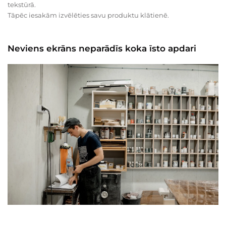
tekstūrā.
Tāpēc iesakām izvēlēties savu produktu klātienē.
Neviens ekrāns neparādīs koka īsto apdari