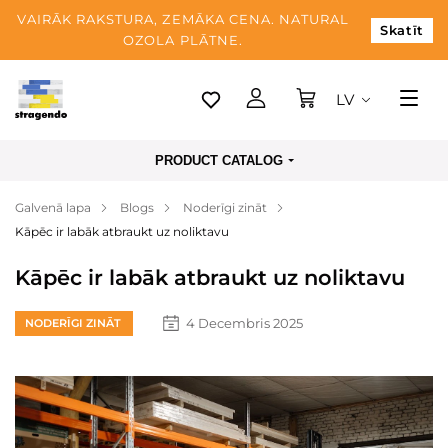
VAIRĀK RAKSTURA, ZEMĀKA CENA. NATURAL
Skatīt
OZOLA PLĀTNE.
LV
Tallina
PRODUCT CATALOG
Piegāde
Galvenā lapa
Blogs
Noderīgi zināt
Apmaksa
Kāpēc ir labāk atbraukt uz noliktavu
Par mums
Kāpēc ir labāk atbraukt uz noliktavu
Blogs
4 Decembris 2025
NODERĪGI ZINĀT
Kontaktinformācija