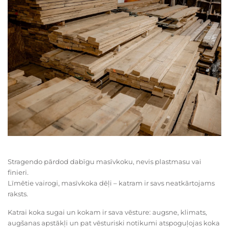
Stragendo pārdod dabīgu masīvkoku, nevis plastmasu vai
finieri.
Līmētie vairogi, masīvkoka dēļi – katram ir savs neatkārtojams
raksts.
Katrai koka sugai un kokam ir sava vēsture: augsne, klimats,
augšanas apstākļi un pat vēsturiski notikumi atspoguļojas koka