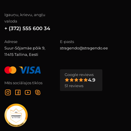
Igauņu, krievu, angļu
valoda
+ (372) 555 600 34
Adrese
E-pasts
Suur-Sõjamäe põik 9,
stragendo@stragendo.ee
11415 Tallina, Eesti
Google reviews
4.9
Mēs sociālajos tīklos
51 reviews