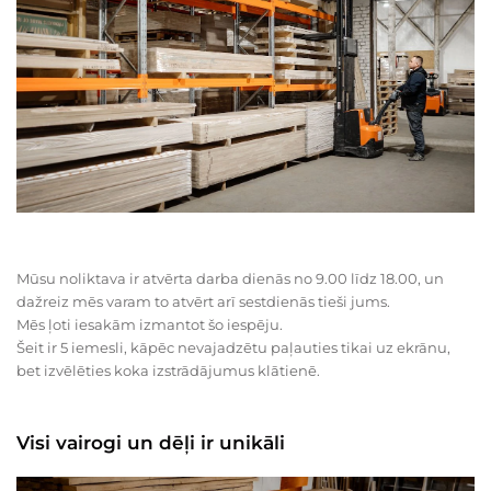
Mūsu noliktava ir atvērta darba dienās no 9.00 līdz 18.00, un
dažreiz mēs varam to atvērt arī sestdienās tieši jums.
Mēs ļoti iesakām izmantot šo iespēju.
Šeit ir 5 iemesli, kāpēc nevajadzētu paļauties tikai uz ekrānu,
bet izvēlēties koka izstrādājumus klātienē.
Visi vairogi un dēļi ir unikāli