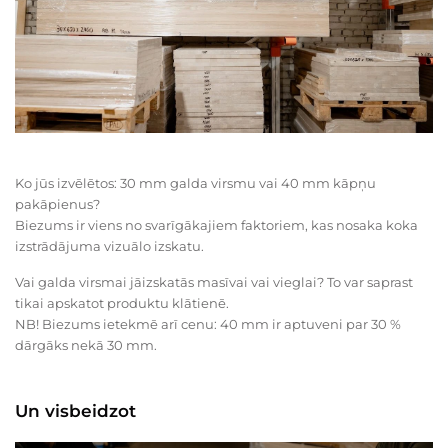
Ko jūs izvēlētos: 30 mm galda virsmu vai 40 mm kāpņu
pakāpienus?
Biezums ir viens no svarīgākajiem faktoriem, kas nosaka koka
izstrādājuma vizuālo izskatu.
Vai galda virsmai jāizskatās masīvai vai vieglai? To var saprast
tikai apskatot produktu klātienē.
NB! Biezums ietekmē arī cenu: 40 mm ir aptuveni par 30 %
dārgāks nekā 30 mm.
Un visbeidzot