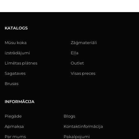
KATALOGS
Mūsu koka
Zāģmateriāli
izstrādājumi
Eļļa
Līmētas plātnes
Outlet
Sagataves
Visas preces
Brusas
INFORMĀCIJA
Piegāde
Blogs
Apmaksa
Kontaktinformācija
Par mums
Pakalpojumi