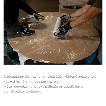
Daudzus jautājumus var atrisināt ātrāk klātienē mūsu birojā,
kad visi risinājumi ir redzami uzreiz.
Mūsu menedžeri ar prieku palīdzēs un atradīs jums
piemērotāko risinājumu.