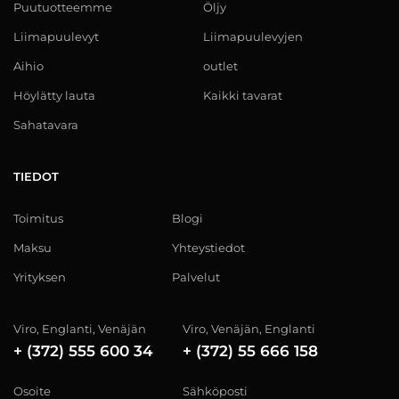
Puutuotteemme
Öljy
Liimapuulevyt
Liimapuulevyjen
Aihio
outlet
Höylätty lauta
Kaikki tavarat
Sahatavara
TIEDOT
Toimitus
Blogi
Maksu
Yhteystiedot
Yrityksen
Palvelut
Viro, Englanti, Venäjän
Viro, Venäjän, Englanti
+ (372) 555 600 34
+ (372) 55 666 158
Osoite
Sähköposti