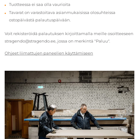
Tuotteessa ei saa olla vaurioita
Tavarat on varastoitava asianmukaisissa olosuhteissa
ostopäivästä palautuspäivään.
Voit rekisteröidä palautuksen kirjoittamalla meille osoitteeseen
stragendo@stragendo.ee, jossa on merkintä "Paluu".
Ohjeet liimattujen paneelien käyttämiseen