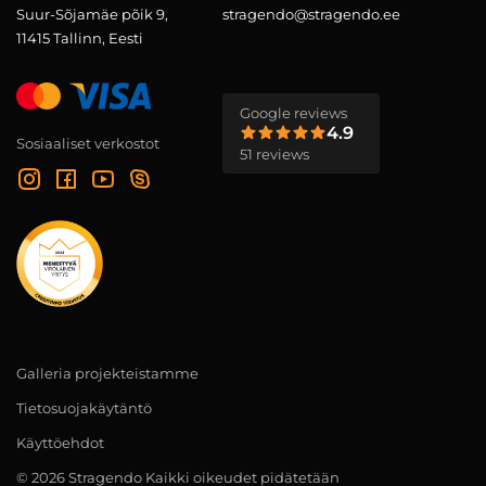
Suur-Sõjamäe põik 9,
stragendo@stragendo.ee
11415 Tallinn, Eesti
Google reviews
4.9
Sosiaaliset verkostot
51 reviews
Galleria projekteistamme
Tietosuojakäytäntö
Käyttöehdot
© 2026 Stragendo Kaikki oikeudet pidätetään