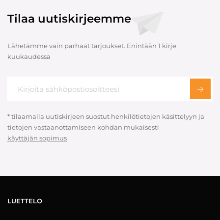
Tilaa uutiskirjeemme
Lähetämme vain parhaat tarjoukset. Enintään 1 kirje
kuukaudessa
* tilaamalla uutiskirjeen suostut henkilötietojen käsittelyyn ja
tietojen vastaanottamiseen kohdan mukaisesti
käyttäjän sopimus
LUETTELO