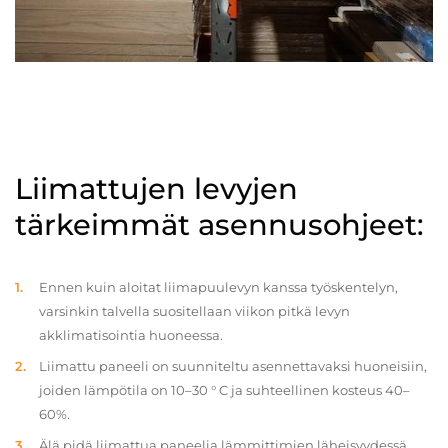
Liimattujen levyjen
tärkeimmät asennusohjeet:
Ennen kuin aloitat liimapuulevyn kanssa työskentelyn,
varsinkin talvella suositellaan viikon pitkä levyn
akklimatisointia huoneessa.
Liimattu paneeli on suunniteltu asennettavaksi huoneisiin,
joiden lämpötila on 10–30 ° C ja suhteellinen kosteus 40–
60%.
Älä pidä liimattua paneelia lämmittimien läheisyydessä.