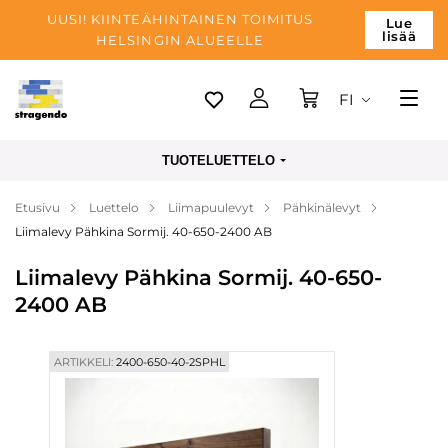
UUSI! KIINTEÄHINTAINEN TOIMITUS
Lue
lisää
HELSINGIN ALUEELLE
FI
Tallinn
TUOTELUETTELO
Toimitus
Etusivu
Luettelo
Liimapuulevyt
Pähkinälevyt
Maksu
Liimalevy Pähkina Sormij. 40-650-2400 AB
Yrityksen
Liimalevy Pähkina Sormij. 40-650-
Blogi
2400 AB
Yhteystiedot
ARTIKKELI:
2400-650-40-2SPHL