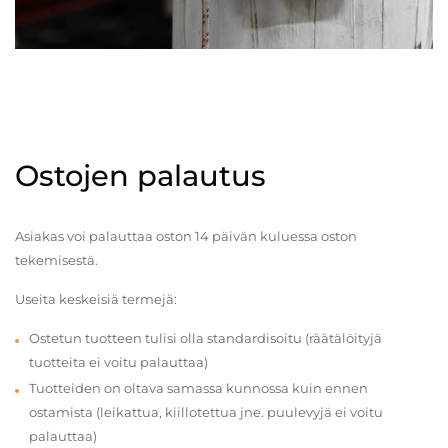
Ostojen palautus
Asiakas voi palauttaa oston 14 päivän kuluessa oston
tekemisestä.
Useita keskeisiä termejä:
Ostetun tuotteen tulisi olla standardisoitu (räätälöityjä
tuotteita ei voitu palauttaa)
Tuotteiden on oltava samassa kunnossa kuin ennen
ostamista (leikattua, kiillotettua jne. puulevyjä ei voitu
palauttaa)