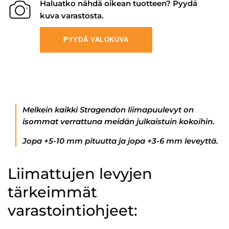
Haluatko nähdä oikean tuotteen? Pyydä
kuva varastosta.
PYYDÄ VALOKUVA
Melkein kaikki Stragendon liimapuulevyt on
isommat verrattuna meidän julkaistuin kokoihin.
Jopa +5-10 mm pituutta ja jopa +3-6 mm leveyttä.
Liimattujen levyjen
tärkeimmät
varastointiohjeet: