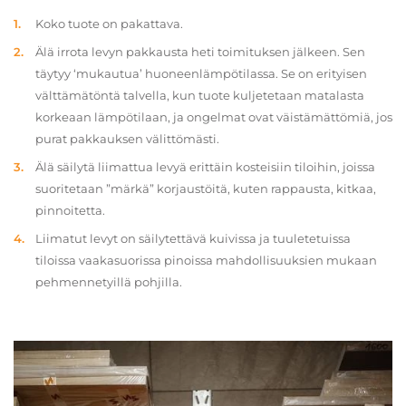
Koko tuote on pakattava.
Älä irrota levyn pakkausta heti toimituksen jälkeen. Sen
täytyy ‘mukautua’ huoneenlämpötilassa. Se on erityisen
välttämätöntä talvella, kun tuote kuljetetaan matalasta
korkeaan lämpötilaan, ja ongelmat ovat väistämättömiä, jos
purat pakkauksen välittömästi.
Älä säilytä liimattua levyä erittäin kosteisiin tiloihin, joissa
suoritetaan ”märkä” korjaustöitä, kuten rappausta, kitkaa,
pinnoitetta.
Liimatut levyt on säilytettävä kuivissa ja tuuletetuissa
tiloissa vaakasuorissa pinoissa mahdollisuuksien mukaan
pehmennetyillä pohjilla.