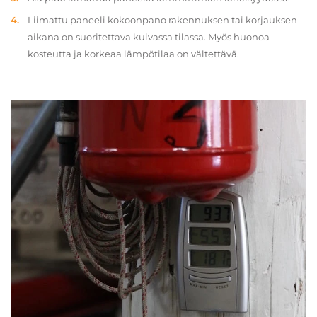
Liimattu paneeli kokoonpano rakennuksen tai korjauksen
aikana on suoritettava kuivassa tilassa. Myös huonoa
kosteutta ja korkeaa lämpötilaa on vältettävä.