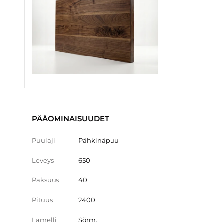
PÄÄOMINAISUUDET
Puulaji
Pähkinäpuu
Leveys
650
Paksuus
40
Pituus
2400
Lamelli
Sõrm.