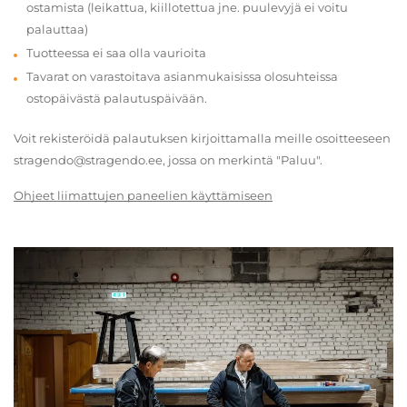
ostamista (leikattua, kiillotettua jne. puulevyjä ei voitu
palauttaa)
Tuotteessa ei saa olla vaurioita
Tavarat on varastoitava asianmukaisissa olosuhteissa
ostopäivästä palautuspäivään.
Voit rekisteröidä palautuksen kirjoittamalla meille osoitteeseen
stragendo@stragendo.ee, jossa on merkintä "Paluu".
Ohjeet liimattujen paneelien käyttämiseen