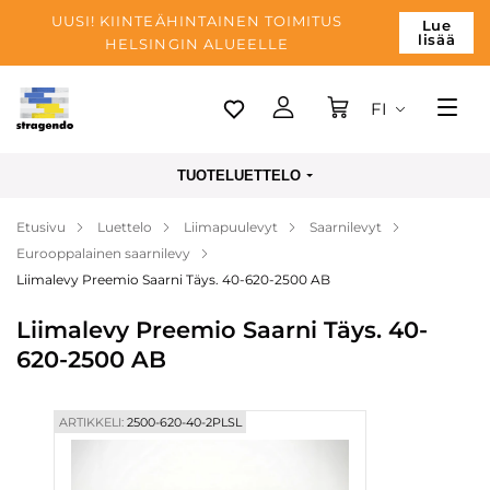
UUSI! KIINTEÄHINTAINEN TOIMITUS
Lue
lisää
HELSINGIN ALUEELLE
FI
Tallinn
TUOTELUETTELO
Toimitus
Etusivu
Luettelo
Liimapuulevyt
Saarnilevyt
Maksu
Eurooppalainen saarnilevy
Yrityksen
Liimalevy Preemio Saarni Täys. 40-620-2500 AB
Blogi
Liimalevy Preemio Saarni Täys. 40-
620-2500 AB
Yhteystiedot
ARTIKKELI:
2500-620-40-2PLSL