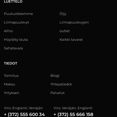
LUETTELO
Puutuotteemme
Öljy
Liimapuulevyt
Liimapuulevyjen
Aihio
outlet
Höylätty lauta
Kaikki tavarat
Sahatavara
TIEDOT
Toimitus
Blogi
Maksu
Yhteystiedot
Yrityksen
Palvelut
Viro, Englanti, Venäjän
Viro, Venäjän, Englanti
+ (372) 555 600 34
+ (372) 55 666 158