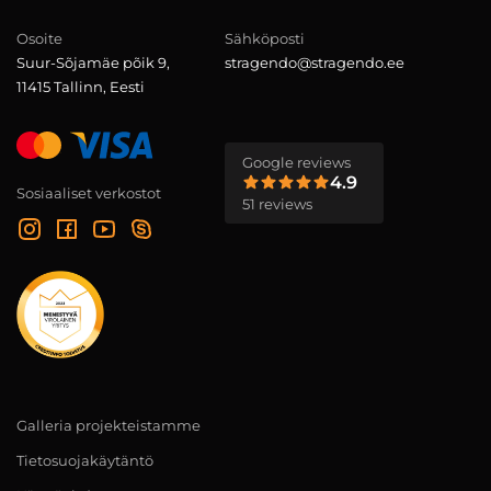
Osoite
Sähköposti
Suur-Sõjamäe põik 9,
stragendo@stragendo.ee
11415 Tallinn, Eesti
Google reviews
4.9
Sosiaaliset verkostot
51 reviews
Galleria projekteistamme
Tietosuojakäytäntö