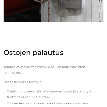
Ostojen palautus
Asiakas voi palauttaa oston 14 päivän kuluessa oston
tekemisestä.
Useita keskeisiä termejä:
Ostetun tuotteen tulisi olla standardisoitu (räätälöityjä
tuotteita ei voitu palauttaa)
Tuotteiden on oltava samassa kunnossa kuin ennen