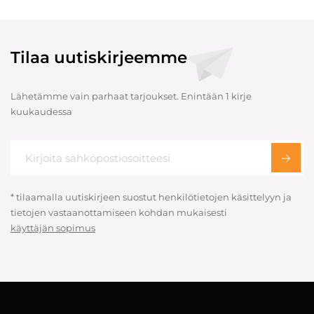
Tilaa uutiskirjeemme
Lähetämme vain parhaat tarjoukset. Enintään 1 kirje
kuukaudessa
* tilaamalla uutiskirjeen suostut henkilötietojen käsittelyyn ja
tietojen vastaanottamiseen kohdan mukaisesti
käyttäjän sopimus