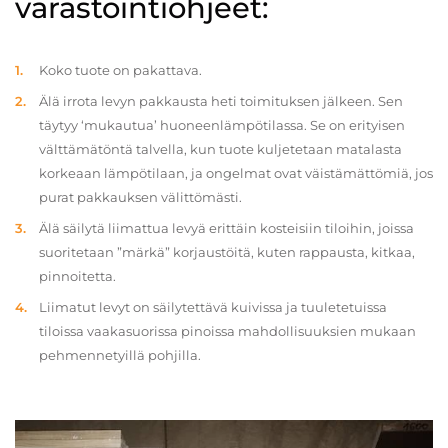
varastointiohjeet:
Koko tuote on pakattava.
Älä irrota levyn pakkausta heti toimituksen jälkeen. Sen
täytyy ‘mukautua’ huoneenlämpötilassa. Se on erityisen
välttämätöntä talvella, kun tuote kuljetetaan matalasta
korkeaan lämpötilaan, ja ongelmat ovat väistämättömiä, jos
purat pakkauksen välittömästi.
Älä säilytä liimattua levyä erittäin kosteisiin tiloihin, joissa
suoritetaan ”märkä” korjaustöitä, kuten rappausta, kitkaa,
pinnoitetta.
Liimatut levyt on säilytettävä kuivissa ja tuuletetuissa
tiloissa vaakasuorissa pinoissa mahdollisuuksien mukaan
pehmennetyillä pohjilla.