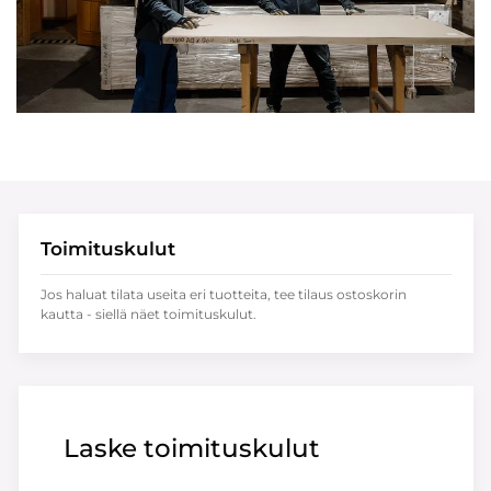
Toimituskulut
Jos haluat tilata useita eri tuotteita, tee tilaus ostoskorin
kautta - siellä näet toimituskulut.
Laske toimituskulut