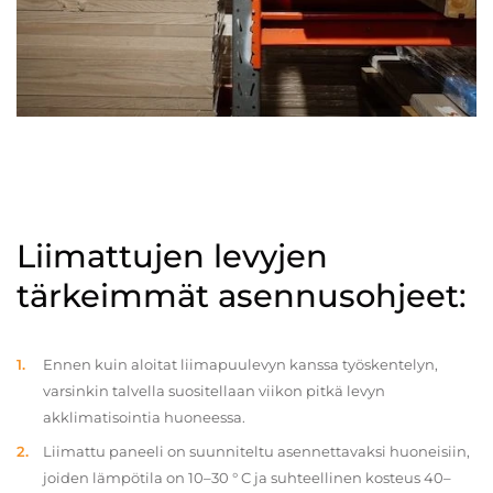
Liimattujen levyjen
tärkeimmät asennusohjeet:
Ennen kuin aloitat liimapuulevyn kanssa työskentelyn,
varsinkin talvella suositellaan viikon pitkä levyn
akklimatisointia huoneessa.
Liimattu paneeli on suunniteltu asennettavaksi huoneisiin,
joiden lämpötila on 10–30 ° C ja suhteellinen kosteus 40–