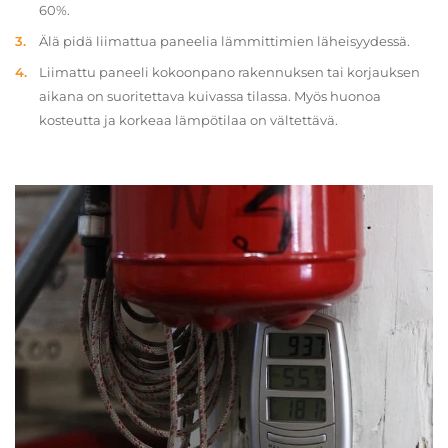
60%.
Älä pidä liimattua paneelia lämmittimien läheisyydessä.
Liimattu paneeli kokoonpano rakennuksen tai korjauksen
aikana on suoritettava kuivassa tilassa. Myös huonoa
kosteutta ja korkeaa lämpötilaa on vältettävä.