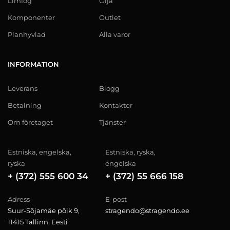
Limfog
Olja
Komponenter
Outlet
Planhyvlad
Alla varor
INFORMATION
Leverans
Blogg
Betalning
Kontakter
Om företaget
Tjänster
Estniska, engelska,
Estniska, ryska,
ryska
engelska
+ (372) 555 600 34
+ (372) 55 666 158
Adress
E-post
Suur-Sõjamäe põik 9,
stragendo@stragendo.ee
11415 Tallinn, Eesti