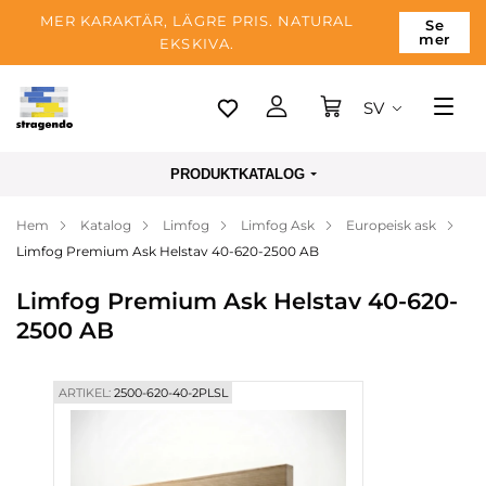
MER KARAKTÄR, LÄGRE PRIS. NATURAL
Se
mer
EKSKIVA.
SV
Tallinn
PRODUKTKATALOG
Leverans
Hem
Katalog
Limfog
Limfog Ask
Europeisk ask
Betalning
Limfog Premium Ask Helstav 40-620-2500 AB
Om företaget
Limfog Premium Ask Helstav 40-620-
Blogg
2500 AB
Kontakter
ARTIKEL:
2500-620-40-2PLSL