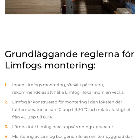
Grundläggande reglerna för
Limfogs montering:
Innan Limfogs montering, särskilt på vintern,
rekommenderas att hålla Limfog i lokal inom en vecka.
Limfog är konstruerad för montering i den lokalen där
lufttemperatur är från 10 upp till 30 °C och relativ fuktighet
från 40 upp till 60%.
Lämna inte Limfog nära uppvärmningsapparater.
Montering av Limfog bör genomföras i en torr byggnad där