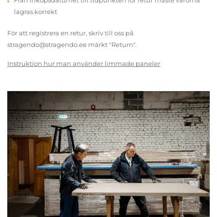
Från inköpsdatumet till tidpunkten för retur måste varorna
lagras korrekt
För att registrera en retur, skriv till oss på
stragendo@stragendo.ee märkt "Return".
Instruktion hur man använder limmade paneler