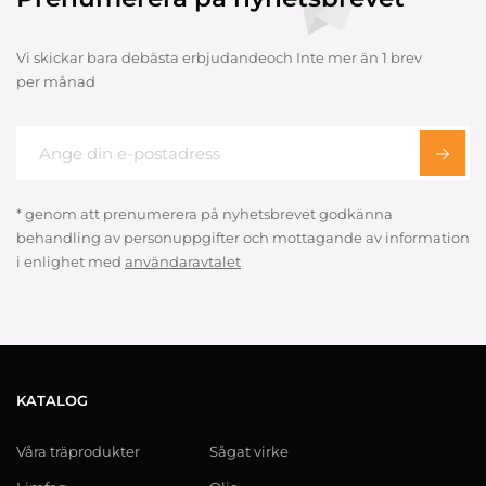
Vi skickar bara debästa erbjudandeoch Inte mer än 1 brev
per månad
* genom att prenumerera på nyhetsbrevet godkänna
behandling av personuppgifter och mottagande av information
i enlighet med
användaravtalet
KATALOG
Våra träprodukter
Sågat virke