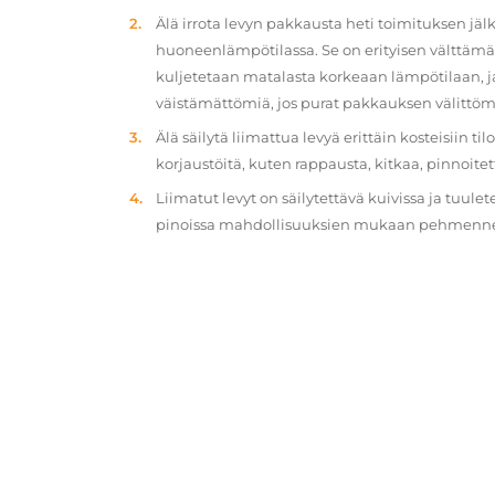
Älä irrota levyn pakkausta heti toimituksen jä
huoneenlämpötilassa. Se on erityisen välttämät
kuljetetaan matalasta korkeaan lämpötilaan, 
väistämättömiä, jos purat pakkauksen välittöm
Älä säilytä liimattua levyä erittäin kosteisiin ti
korjaustöitä, kuten rappausta, kitkaa, pinnoitet
Liimatut levyt on säilytettävä kuivissa ja tuulet
pinoissa mahdollisuuksien mukaan pehmennety