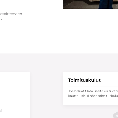
 osoitteeseen
".
Toimituskulut
Jos haluat tilata useita eri tuott
kautta - siellä näet toimituskulu