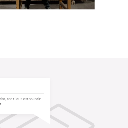
eita, tee tilaus ostoskorin
t.