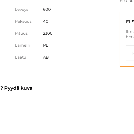
Ei saata
Leveys
600
Paksuus
40
EI 
Ilmo
Pituus
2300
hetk
Lamelli
PL
Laatu
AB
n? Pyydä kuva