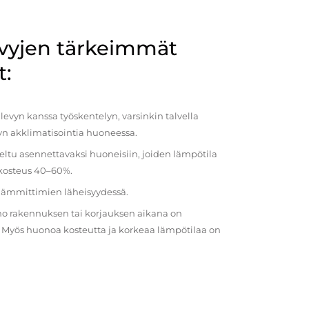
evyjen tärkeimmät
t:
evyn kanssa työskentelyn, varsinkin talvella
vyn akklimatisointia huoneessa.
eltu asennettavaksi huoneisiin, joiden lämpötila
 kosteus 40–60%.
 lämmittimien läheisyydessä.
o rakennuksen tai korjauksen aikana on
a. Myös huonoa kosteutta ja korkeaa lämpötilaa on