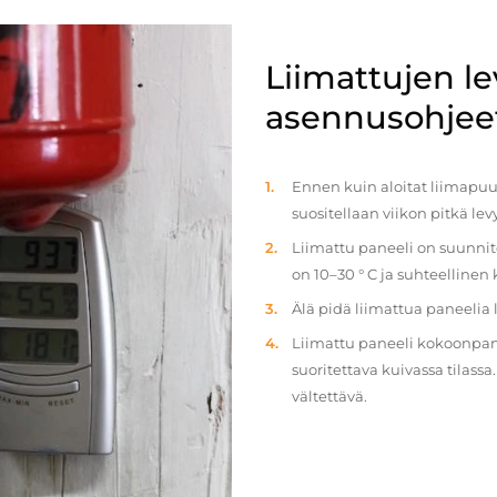
Liimattujen l
asennusohjee
Ennen kuin aloitat liimapuul
suositellaan viikon pitkä le
Liimattu paneeli on suunnit
on 10–30 ° C ja suhteellinen
Älä pidä liimattua paneelia
Liimattu paneeli kokoonpan
suoritettava kuivassa tilass
vältettävä.