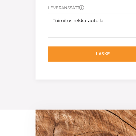
LEVERANSSÄTT
Toimitus rekka-autolla
LASKE