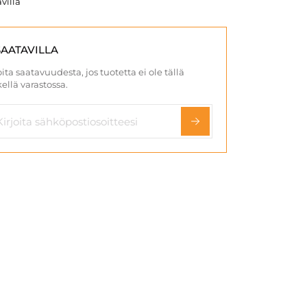
villa
SAATAVILLA
ita saatavuudesta, jos tuotetta ei ole tällä
ellä varastossa.