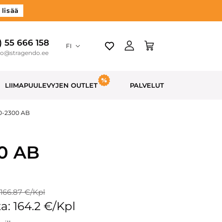
 lisää
) 55 666 158
FI
do@stragendo.ee
LIIMAPUULEVYJEN OUTLET
PALVELUT
00-2300 AB
00 AB
 166.87 €/Kpl
a: 164.2 €/Kpl