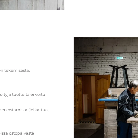
on tekemisestä.
öityjä tuotteita ei voitu
en ostamista (leikattua,
issa ostopäivästä