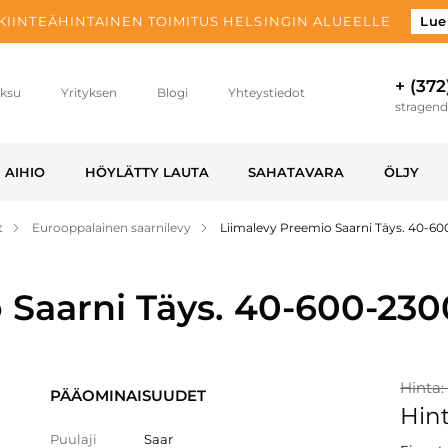
 KIINTEÄHINTAINEN TOIMITUS HELSINGIN ALUEELLE
Lue
+ (372
ksu
Yrityksen
Blogi
Yhteystiedot
stragen
AIHIO
HÖYLÄTTY LAUTA
SAHATAVARA
ÖLJY
t
Eurooppalainen saarnilevy
Liimalevy Preemio Saarni Täys. 40-6
 Saarni Täys. 40-600-23
Hinta:
PÄÄOMINAISUUDET
Hint
Puulaji
Saar