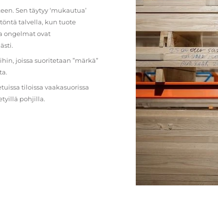
lkeen. Sen täytyy ‘mukautua’
öntä talvella, kun tuote
ja ongelmat ovat
ästi.
loihin, joissa suoritetaan ”märkä”
ta.
etuissa tiloissa vaakasuorissa
illä pohjilla.