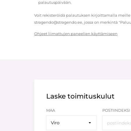
palautuspäivään.
Voit rekisteröidä palautuksen kirjoittamalla meille
stragendo@stragendo.ee, jossa on merkintä "Paluu
Ohjeet liimattujen paneelien käyttämiseen
Laske toimituskulut
MAA
POSTIINDEKSI
Viro