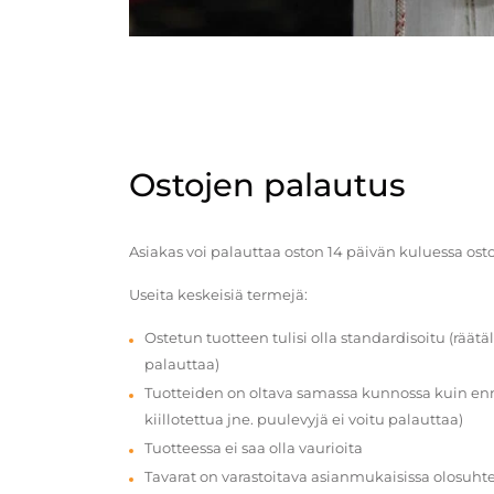
Ostojen palautus
Asiakas voi palauttaa oston 14 päivän kuluessa ost
Useita keskeisiä termejä:
Ostetun tuotteen tulisi olla standardisoitu (räätäl
palauttaa)
Tuotteiden on oltava samassa kunnossa kuin enn
kiillotettua jne. puulevyjä ei voitu palauttaa)
Tuotteessa ei saa olla vaurioita
Tavarat on varastoitava asianmukaisissa olosuhte