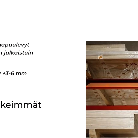
mapuulevyt
 julkaistuin
pa +3-6 mm
ärkeimmät