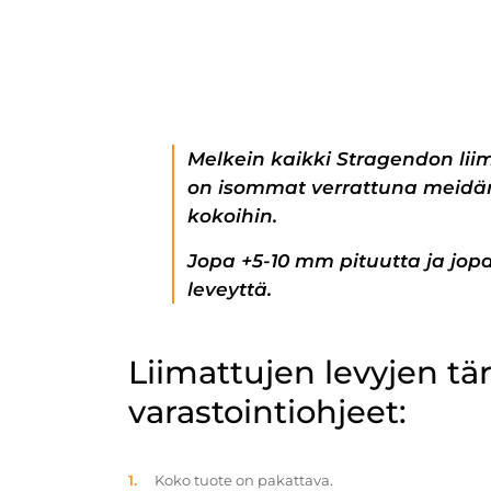
Melkein kaikki Stragendon lii
on isommat verrattuna meidän
kokoihin.
Jopa +5-10 mm pituutta ja jo
leveyttä.
Liimattujen levyjen t
varastointiohjeet:
Koko tuote on pakattava.