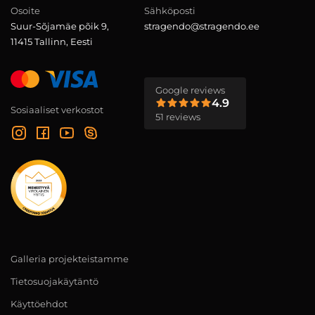
Osoite
Sähköposti
Suur-Sõjamäe põik 9,
stragendo@stragendo.ee
11415 Tallinn, Eesti
Google reviews
4.9
Sosiaaliset verkostot
51 reviews
Galleria projekteistamme
Tietosuojakäytäntö
Käyttöehdot