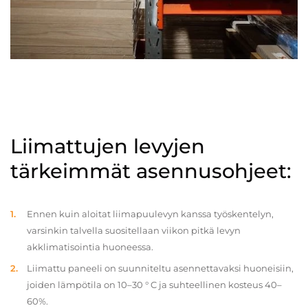
Liimattujen levyjen
tärkeimmät asennusohjeet:
Ennen kuin aloitat liimapuulevyn kanssa työskentelyn,
varsinkin talvella suositellaan viikon pitkä levyn
akklimatisointia huoneessa.
Liimattu paneeli on suunniteltu asennettavaksi huoneisiin,
joiden lämpötila on 10–30 ° C ja suhteellinen kosteus 40–
60%.