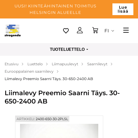
UUSI! KIINTEÄHINTAINEN TOIMITUS
Lue
lisää
HELSINGIN ALUEELLE
FI
Tallinn
TUOTELUETTELO
Toimitus
Etusivu
Luettelo
Liimapuulevyt
Saarnilevyt
Maksu
Eurooppalainen saarnilevy
Yrityksen
Liimalevy Preemio Saarni Täys. 30-650-2400 AB
Blogi
Liimalevy Preemio Saarni Täys. 30-
650-2400 AB
Yhteystiedot
ARTIKKELI:
2400-650-30-2PLSL