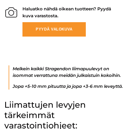
Haluatko nähdä oikean tuotteen? Pyydä
kuva varastosta.
PYYDÄ VALOKUVA
Melkein kaikki Stragendon liimapuulevyt on
isommat verrattuna meidän julkaistuin kokoihin.
Jopa +5-10 mm pituutta ja jopa +3-6 mm leveyttä.
Liimattujen levyjen
tärkeimmät
varastointiohjeet: