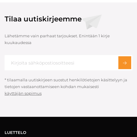
Tilaa uutiskirjeemme
Lähetämme vain parhaat tarjoukset. Enintään 1 kirje
kuukaudessa
* tilaamalla uutiskirjeen suostut henkilötietojen käsittelyyn ja
tietojen vastaanottamiseen kohdan mukaisesti
käyttäjän sopimus
LUETTELO