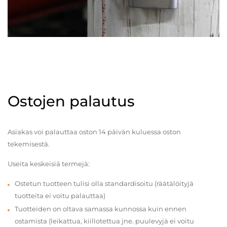
Ostojen palautus
Asiakas voi palauttaa oston 14 päivän kuluessa oston
tekemisestä.
Useita keskeisiä termejä:
Ostetun tuotteen tulisi olla standardisoitu (räätälöityjä
tuotteita ei voitu palauttaa)
Tuotteiden on oltava samassa kunnossa kuin ennen
ostamista (leikattua, kiillotettua jne. puulevyjä ei voitu