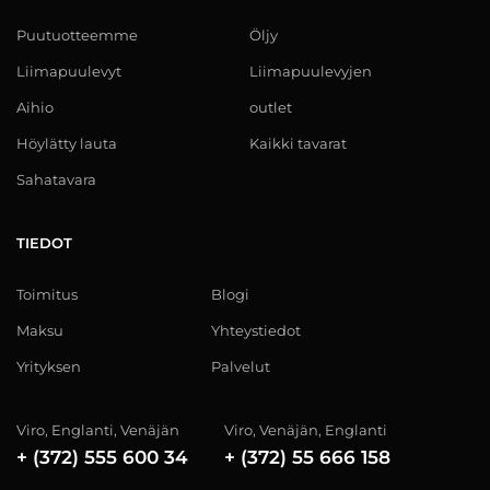
Puutuotteemme
Öljy
Liimapuulevyt
Liimapuulevyjen
Aihio
outlet
Höylätty lauta
Kaikki tavarat
Sahatavara
TIEDOT
Toimitus
Blogi
Maksu
Yhteystiedot
Yrityksen
Palvelut
Viro, Englanti, Venäjän
Viro, Venäjän, Englanti
+ (372) 555 600 34
+ (372) 55 666 158