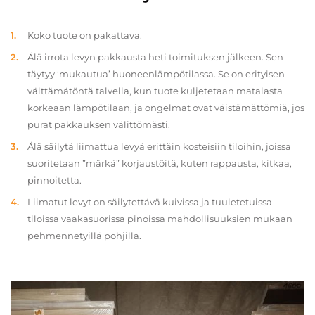
Koko tuote on pakattava.
Älä irrota levyn pakkausta heti toimituksen jälkeen. Sen
täytyy ‘mukautua’ huoneenlämpötilassa. Se on erityisen
välttämätöntä talvella, kun tuote kuljetetaan matalasta
korkeaan lämpötilaan, ja ongelmat ovat väistämättömiä, jos
purat pakkauksen välittömästi.
Älä säilytä liimattua levyä erittäin kosteisiin tiloihin, joissa
suoritetaan ”märkä” korjaustöitä, kuten rappausta, kitkaa,
pinnoitetta.
Liimatut levyt on säilytettävä kuivissa ja tuuletetuissa
tiloissa vaakasuorissa pinoissa mahdollisuuksien mukaan
pehmennetyillä pohjilla.