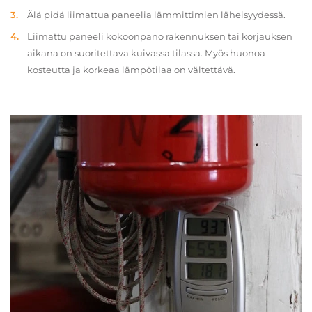
Älä pidä liimattua paneelia lämmittimien läheisyydessä.
Liimattu paneeli kokoonpano rakennuksen tai korjauksen
aikana on suoritettava kuivassa tilassa. Myös huonoa
kosteutta ja korkeaa lämpötilaa on vältettävä.