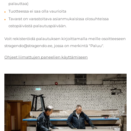
palauttaa)
Tuotteessa ei saa olla vaurioita
Tavarat on varastoitava asianmukaisissa olosuhteissa
ostopäivästä palautuspäivään.
Voit rekisteröidä palautuksen kirjoittamalla meille osoitteeseen
stragendo@stragendo.ee, jossa on merkintä "Paluu".
Ohjeet liimattujen paneelien käyttämiseen