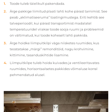
Toode tuleb täielikult pakendada.
Ärge pakkige liimitud plaati lahti kohe pärast tarnimist. See
peab „aklimatiseeruma” toatingimustega. Eriti kehtib see
talveperioodil, kui pärast transportimist madalatel
temperatuuridel viiakse toode sooja ruumi ja probleemid
on vältimatud, kui toode koheselt lahti pakkida.
Ärge hoidke liimpuitkilpi väga niisketes ruumides, kus
teostatakse „märgi” remonditöid, nagu krohvimine,
kittimine, tasanduskihtide lisamine.
Liimpuitkilpe tuleb hoida kuivades ja ventileeritavates
ruumides, horisontaalsetes pakkides võimaluse korral
pehmendatud alusel.