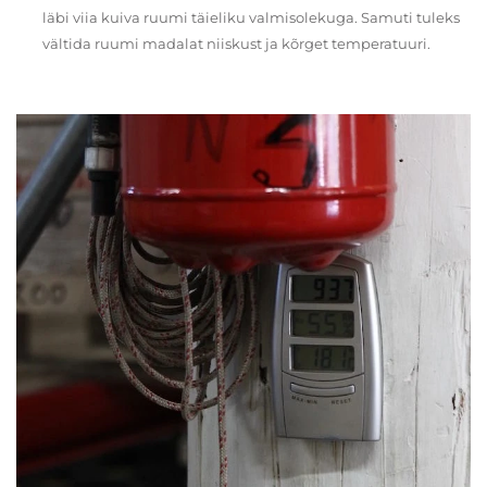
läbi viia kuiva ruumi täieliku valmisolekuga. Samuti tuleks
vältida ruumi madalat niiskust ja kõrget temperatuuri.