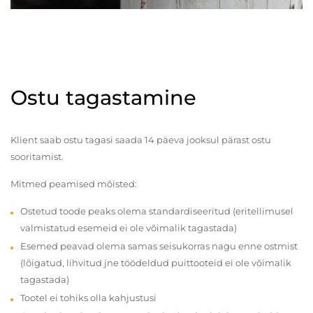
Ostu tagastamine
Klient saab ostu tagasi saada 14 päeva jooksul pärast ostu
sooritamist.
Mitmed peamised mõisted:
Ostetud toode peaks olema standardiseeritud (eritellimusel
valmistatud esemeid ei ole võimalik tagastada)
Esemed peavad olema samas seisukorras nagu enne ostmist
(lõigatud, lihvitud jne töödeldud puittooteid ei ole võimalik
tagastada)
Tootel ei tohiks olla kahjustusi