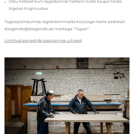
Ostu hetkest kuni tagastamise hetkeni tuleb kaupa hoida
õigetes tingimustes.
Tagasipöördumise registreerimiseks kirjutage meile aadressil
stragendo@stragendo.ee märkega "Tagasi".
Liimitud paneelide kasutamise juhised