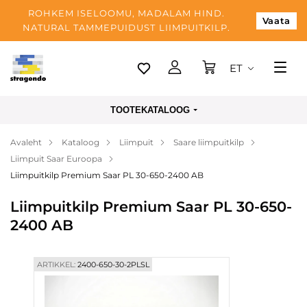
ROHKEM ISELOOMU, MADALAM HIND.
Vaata
NATURAL TAMMEPUIDUST LIIMPUITKILP.
ET
Tallinn
TOOTEKATALOOG
Tarnimine
Avaleht
Kataloog
Liimpuit
Saare liimpuitkilp
Makse
Liimpuit Saar Euroopa
Meist
Liimpuitkilp Premium Saar PL 30-650-2400 AB
Blogi
Liimpuitkilp Premium Saar PL 30-650-
2400 AB
Kontaktid
ARTIKKEL:
2400-650-30-2PLSL