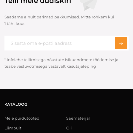
Telli meie uudiskiri
Saadame ainult parimad pakkumised. Mitte rohkem kui
1 täht kuus
* infolehe tellimisega nõustute isikuandmete töötlemise ja
teabe vastuvõtmisega vastavalt
kasutajaleping
KATALOOG
Meie puidutooted
Saematerjal
Liimpuit
Õli