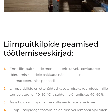
Liimpuitkilpide peamised
töötlemiseeskirjad:
Enne liimpuitkilpide montaaži, eriti talvel, soovitatakse
tööruumis kilpidele pakkuda nädala pikkust
aklimatiseerumise perioodi.
Liimpuitkilbid on ettenähtud kasutamiseks ruumides, mille
temperatuur on 10–30 ° C ja suhteline õhuniiskus 40–60%.
Ärge hoidke liimpuitkilpe kütteseadmete läheduses.
Liimpuitkilpidega töötamine ehituse või remondi ajal tuleb