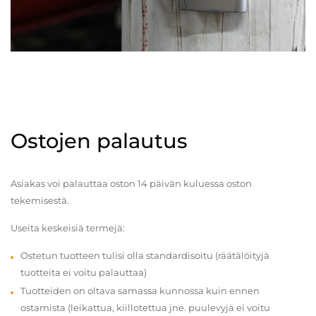
Ostojen palautus
Asiakas voi palauttaa oston 14 päivän kuluessa oston
tekemisestä.
Useita keskeisiä termejä:
Ostetun tuotteen tulisi olla standardisoitu (räätälöityjä
tuotteita ei voitu palauttaa)
Tuotteiden on oltava samassa kunnossa kuin ennen
ostamista (leikattua, kiillotettua jne. puulevyjä ei voitu