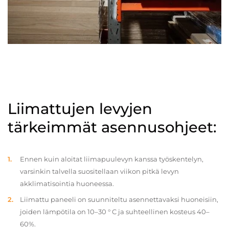
Liimattujen levyjen
tärkeimmät asennusohjeet:
Ennen kuin aloitat liimapuulevyn kanssa työskentelyn,
varsinkin talvella suositellaan viikon pitkä levyn
akklimatisointia huoneessa.
Liimattu paneeli on suunniteltu asennettavaksi huoneisiin,
joiden lämpötila on 10–30 ° C ja suhteellinen kosteus 40–
60%.