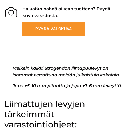
Haluatko nähdä oikean tuotteen? Pyydä
kuva varastosta.
PYYDÄ VALOKUVA
Melkein kaikki Stragendon liimapuulevyt on
isommat verrattuna meidän julkaistuin kokoihin.
Jopa +5-10 mm pituutta ja jopa +3-6 mm leveyttä.
Liimattujen levyjen
tärkeimmät
varastointiohjeet: