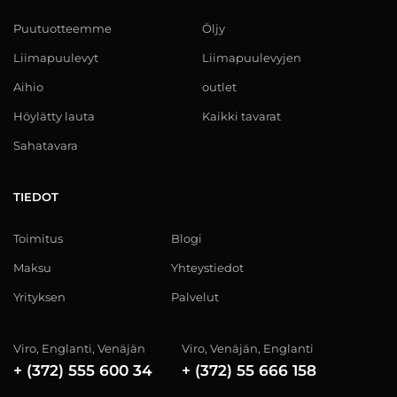
Puutuotteemme
Öljy
Liimapuulevyt
Liimapuulevyjen
Aihio
outlet
Höylätty lauta
Kaikki tavarat
Sahatavara
TIEDOT
Toimitus
Blogi
Maksu
Yhteystiedot
Yrityksen
Palvelut
Viro, Englanti, Venäjän
Viro, Venäjän, Englanti
+ (372) 555 600 34
+ (372) 55 666 158