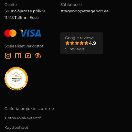
Osoite
Sähköposti
Suur-Sõjamäe põik 9,
stragendo@stragendo.ee
11415 Tallinn, Eesti
Google reviews
4.9
Sosiaaliset verkostot
51 reviews
Galleria projekteistamme
Tietosuojakäytäntö
Käyttöehdot