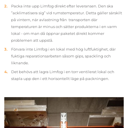
Packa inte upp Limfog direkt efter leveransen. Den ska
”acklimatisera sig” vid rumstemperatur. Detta gäller särskilt
på vintern, när avlastning från transporten där
temperaturen är minus och sätter produkterna i en varm
lokal - om man då öppnar paketet direkt kommer
problemen att uppstå.
Förvara inte Limfog i en lokal med hög luftfuktighet, där
fuktiga reparationsarbeten såsom gips, spackling och
liknande.
Det behövs att lagra Limfog i en torr ventilerat lokal och
stapla upp den i ett horisontellt läge på packningen.