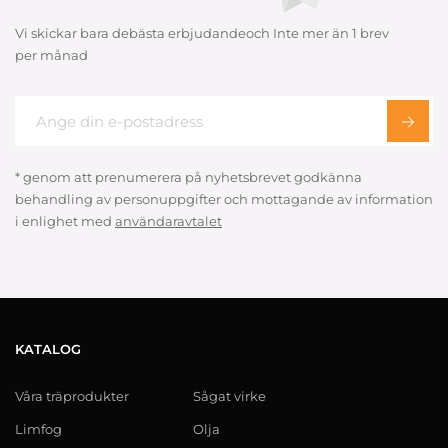
Vi skickar bara debästa erbjudandeoch Inte mer än 1 brev
per månad
* genom att prenumerera på nyhetsbrevet godkänna
behandling av personuppgifter och mottagande av information
i enlighet med
användaravtalet
KATALOG
Våra träprodukter
Sågat virke
Limfog
Olja