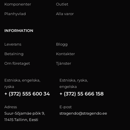
Komponenter
Outlet
Planhyvlad
Alla varor
INFORMATION
Leverans
Blogg
Betalning
Kontakter
Om företaget
Tjänster
Estniska, engelska,
Estniska, ryska,
ryska
engelska
+ (372) 555 600 34
+ (372) 55 666 158
Adress
E-post
Suur-Sõjamäe põik 9,
stragendo@stragendo.ee
11415 Tallinn, Eesti