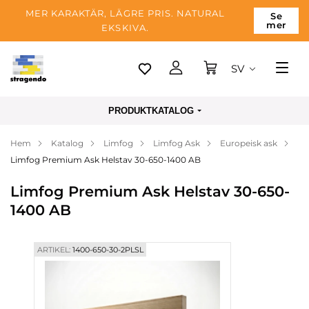
MER KARAKTÄR, LÄGRE PRIS. NATURAL
Se
mer
EKSKIVA.
SV
Tallinn
PRODUKTKATALOG
Leverans
Hem
Katalog
Limfog
Limfog Ask
Europeisk ask
Betalning
Limfog Premium Ask Helstav 30-650-1400 AB
Om företaget
Limfog Premium Ask Helstav 30-650-
Blogg
1400 AB
Kontakter
ARTIKEL:
1400-650-30-2PLSL