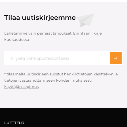
Tilaa uutiskirjeemme
Lähetämme vain parhaat tarjoukset. Enintään 1 kirje
kuukaudessa
* tilaamalla uutiskirjeen suostut henkilötietojen käsittelyyn ja
tietojen vastaanottamiseen kohdan mukaisesti
käyttäjän sopimus
LUETTELO