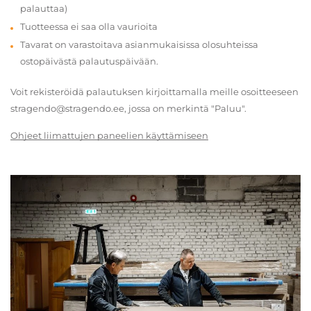
palauttaa)
Tuotteessa ei saa olla vaurioita
Tavarat on varastoitava asianmukaisissa olosuhteissa
ostopäivästä palautuspäivään.
Voit rekisteröidä palautuksen kirjoittamalla meille osoitteeseen
stragendo@stragendo.ee, jossa on merkintä "Paluu".
Ohjeet liimattujen paneelien käyttämiseen