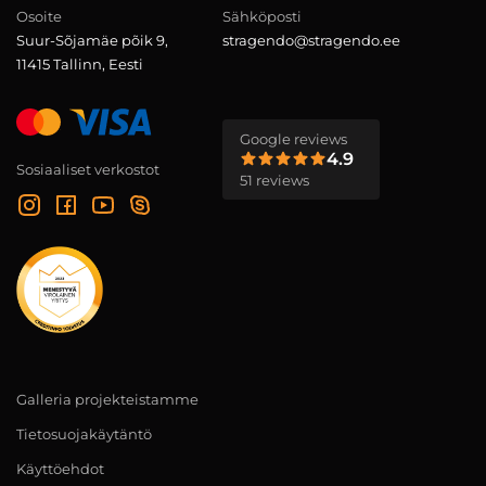
Osoite
Sähköposti
Suur-Sõjamäe põik 9,
stragendo@stragendo.ee
11415 Tallinn, Eesti
Google reviews
4.9
Sosiaaliset verkostot
51 reviews
Galleria projekteistamme
Tietosuojakäytäntö
Käyttöehdot