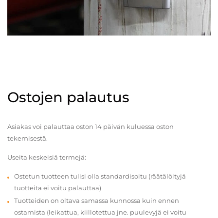
Ostojen palautus
Asiakas voi palauttaa oston 14 päivän kuluessa oston
tekemisestä.
Useita keskeisiä termejä:
Ostetun tuotteen tulisi olla standardisoitu (räätälöityjä
tuotteita ei voitu palauttaa)
Tuotteiden on oltava samassa kunnossa kuin ennen
ostamista (leikattua, kiillotettua jne. puulevyjä ei voitu