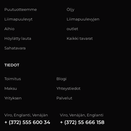
Puutuotteemme
Öljy
Liimapuulevyt
Liimapuulevyjen
Aihio
outlet
Höylätty lauta
Kaikki tavarat
Sahatavara
TIEDOT
Toimitus
Blogi
Maksu
Yhteystiedot
Yrityksen
Palvelut
Viro, Englanti, Venäjän
Viro, Venäjän, Englanti
+ (372) 555 600 34
+ (372) 55 666 158