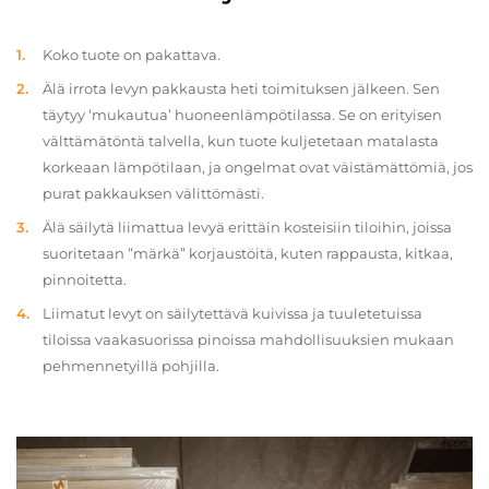
Koko tuote on pakattava.
Älä irrota levyn pakkausta heti toimituksen jälkeen. Sen
täytyy ‘mukautua’ huoneenlämpötilassa. Se on erityisen
välttämätöntä talvella, kun tuote kuljetetaan matalasta
korkeaan lämpötilaan, ja ongelmat ovat väistämättömiä, jos
purat pakkauksen välittömästi.
Älä säilytä liimattua levyä erittäin kosteisiin tiloihin, joissa
suoritetaan ”märkä” korjaustöitä, kuten rappausta, kitkaa,
pinnoitetta.
Liimatut levyt on säilytettävä kuivissa ja tuuletetuissa
tiloissa vaakasuorissa pinoissa mahdollisuuksien mukaan
pehmennetyillä pohjilla.