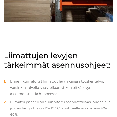
Liimattujen levyjen
tärkeimmät asennusohjeet:
Ennen kuin aloitat liimapuulevyn kanssa työskentelyn,
varsinkin talvella suositellaan viikon pitkä levyn
akklimatisointia huoneessa.
Liimattu paneeli on suunniteltu asennettavaksi huoneisiin,
joiden lämpötila on 10–30 ° C ja suhteellinen kosteus 40–
60%.