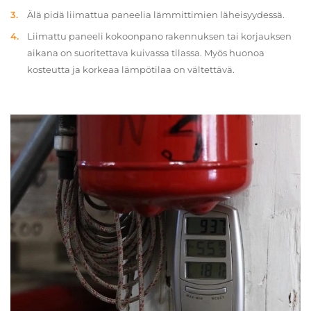
Älä pidä liimattua paneelia lämmittimien läheisyydessä.
Liimattu paneeli kokoonpano rakennuksen tai korjauksen
aikana on suoritettava kuivassa tilassa. Myös huonoa
kosteutta ja korkeaa lämpötilaa on vältettävä.