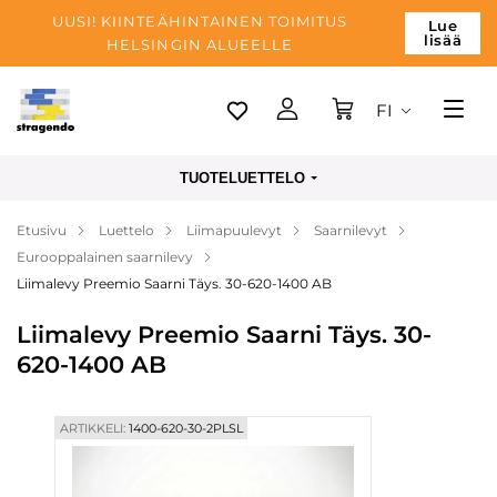
UUSI! KIINTEÄHINTAINEN TOIMITUS
Lue
lisää
HELSINGIN ALUEELLE
FI
Tallinn
TUOTELUETTELO
Toimitus
Etusivu
Luettelo
Liimapuulevyt
Saarnilevyt
Maksu
Eurooppalainen saarnilevy
Yrityksen
Liimalevy Preemio Saarni Täys. 30-620-1400 AB
Blogi
Liimalevy Preemio Saarni Täys. 30-
620-1400 AB
Yhteystiedot
ARTIKKELI:
1400-620-30-2PLSL