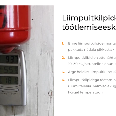
Liimpuitkilpi
töötlemiseeski
Enne liimpuitkilpide montaaž
pakkuda nädala pikkust akl
Liimpuitkilbid on ettenäht
10–30 ° C ja suhteline õhun
Ärge hoidke liimpuitkilpe 
Liimpuitkilpidega töötamine 
ruumi täieliku valmisolekug
kõrget temperatuuri.