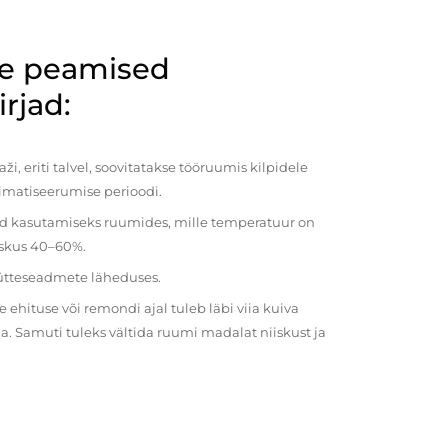
de peamised
rjad:
i, eriti talvel, soovitatakse tööruumis kilpidele
imatiseerumise perioodi.
ud kasutamiseks ruumides, mille temperatuur on
iiskus 40–60%.
kütteseadmete läheduses.
ehituse või remondi ajal tuleb läbi viia kuiva
a. Samuti tuleks vältida ruumi madalat niiskust ja