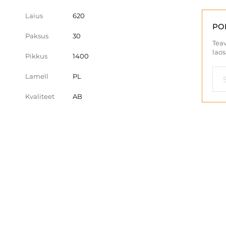
Laius
620
PO
Paksus
30
Teav
laos
Pikkus
1400
Lamell
PL
Kvaliteet
AB