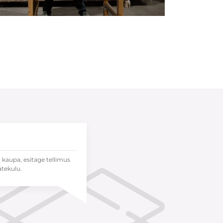
t kaupa, esitage tellimus
atekulu.