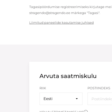
Tagasipöördumise registreerimiseks kirjutage meil
stragendo@stragendo.ee märkega "Tagasi".
Liimitud paneelide kasutamise juhised
Arvuta saatmiskulu
RIIK
POSTIINDEKS
Eesti