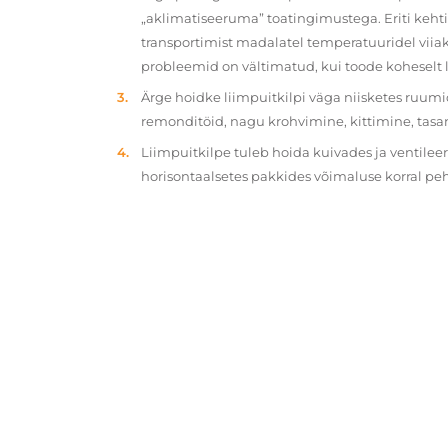
„aklimatiseeruma” toatingimustega. Eriti kehtib
transportimist madalatel temperatuuridel viiak
probleemid on vältimatud, kui toode koheselt 
Ärge hoidke liimpuitkilpi väga niisketes ruumi
remonditöid, nagu krohvimine, kittimine, tasa
Liimpuitkilpe tuleb hoida kuivades ja ventilee
horisontaalsetes pakkides võimaluse korral p