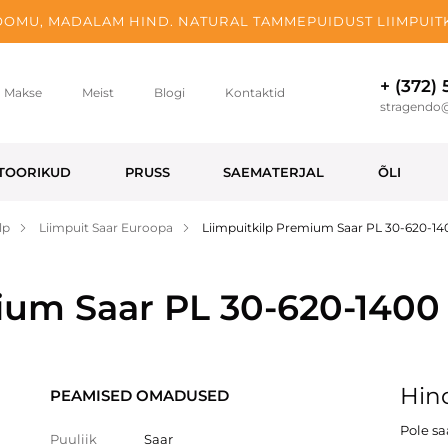
OMU, MADALAM HIND. NATURAL TAMMEPUIDUST LIIMPUITK
+ (372)
Makse
Meist
Blogi
Kontaktid
stragendo
TOORIKUD
PRUSS
SAEMATERJAL
ÕLI
lp
Liimpuit Saar Euroopa
Liimpuitkilp Premium Saar PL 30-620-1
ium Saar PL 30-620-1400
Hind
PEAMISED OMADUSED
Pole s
Puuliik
Saar