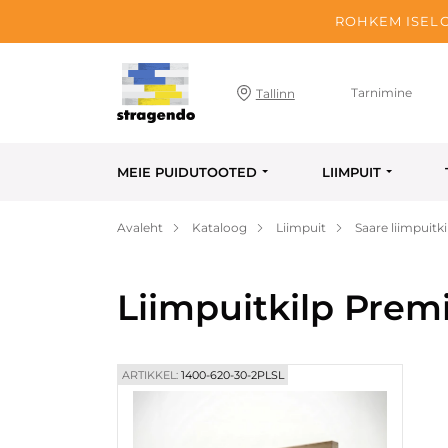
ROHKEM ISELO
Tarnimine
Tallinn
MEIE PUIDUTOOTED
LIIMPUIT
Avaleht
Kataloog
Liimpuit
Saare liimpuitki
Liimpuitkilp Prem
ARTIKKEL:
1400-620-30-2PLSL