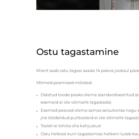
Ostu tagastamine
Klient saab ostu tagasi saada 14 päeva jooksul pära
Mitmed peamised mõisted:
Ostetud toode peaks olema standardiseeritud (e
esemeid ei ole võimalik tagastada)
Esemed peavad olema samas seisukorras nagu en
jne töödeldud puittooteid ei ole võimalik tagast
Tootel ei tohiks olla kahjustusi
Ostu hetkest kuni tagastamise hetkeni tuleb ka