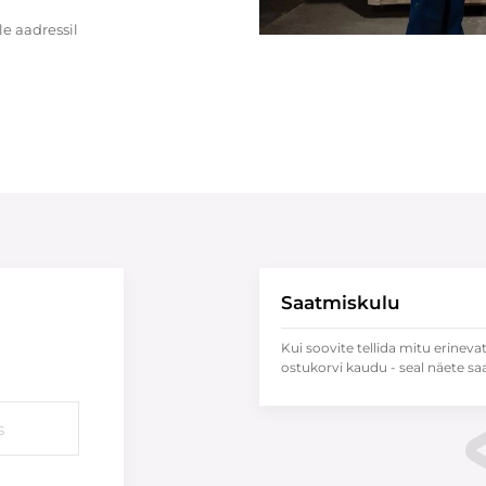
e aadressil
Saatmiskulu
Kui soovite tellida mitu erineva
ostukorvi kaudu - seal näete sa