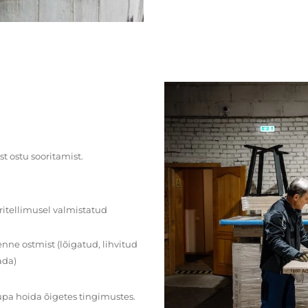
st ostu sooritamist.
ritellimusel valmistatud
ne ostmist (lõigatud, lihvitud
ada)
upa hoida õigetes tingimustes.