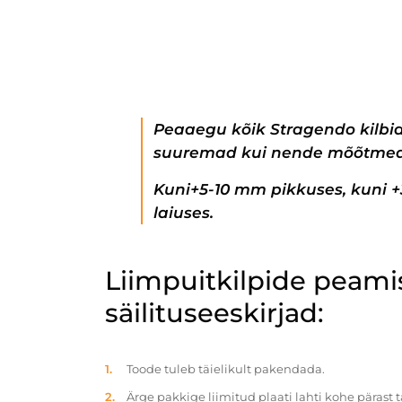
Peaaegu kõik Stragendo kilbi
suuremad kui nende mõõtmed
Kuni+5-10 mm pikkuses, kuni 
laiuses.
Liimpuitkilpide peam
säilituseeskirjad:
Toode tuleb täielikult pakendada.
Ärge pakkige liimitud plaati lahti kohe pärast 