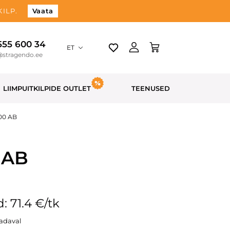
ILP.
Vaata
 555 600 34
ET
@stragendo.ee
LIIMPUITKILPIDE OUTLET
TEENUSED
400 AB
 AB
: 71.4 €/tk
aadaval