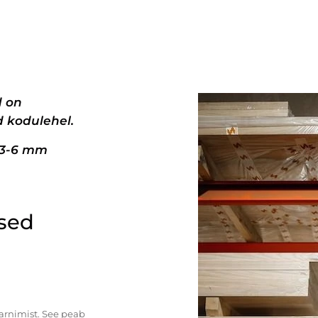
d on
 kodulehel.
+3-6 mm
ised
tarnimist. See peab