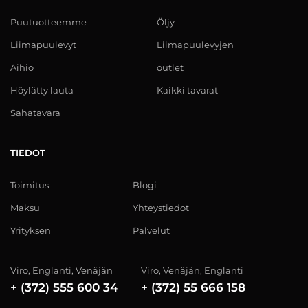
Puutuotteemme
Öljy
Liimapuulevyt
Liimapuulevyjen
Aihio
outlet
Höylätty lauta
Kaikki tavarat
Sahatavara
TIEDOT
Toimitus
Blogi
Maksu
Yhteystiedot
Yrityksen
Palvelut
Viro, Englanti, Venäjän
Viro, Venäjän, Englanti
+ (372) 555 600 34
+ (372) 55 666 158