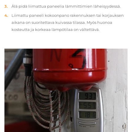
Älä pidä liimattua paneelia lämmittimien läheisyydessä.
Liimattu paneeli kokoonpano rakennuksen tai korjauksen
aikana on suoritettava kuivassa tilassa. Myös huonoa
kosteutta ja korkeaa lämpötilaa on vältettävä.