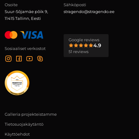
Osoite
Sähköposti
Suur-Sõjamäe põik 9,
stragendo@stragendo.ee
11415 Tallinn, Eesti
Google reviews
4.9
Sosiaaliset verkostot
51 reviews
Galleria projekteistamme
Tietosuojakäytäntö
Käyttöehdot