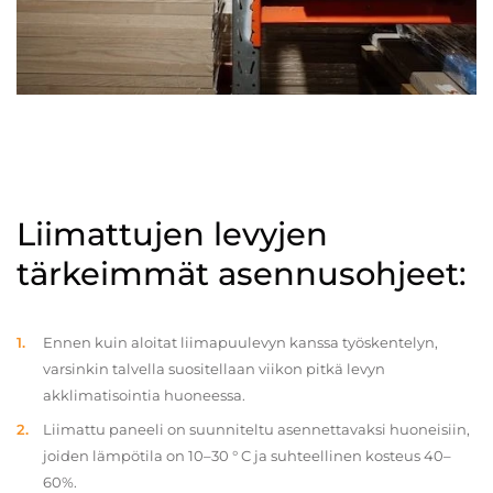
Liimattujen levyjen
tärkeimmät asennusohjeet:
Ennen kuin aloitat liimapuulevyn kanssa työskentelyn,
varsinkin talvella suositellaan viikon pitkä levyn
akklimatisointia huoneessa.
Liimattu paneeli on suunniteltu asennettavaksi huoneisiin,
joiden lämpötila on 10–30 ° C ja suhteellinen kosteus 40–
60%.