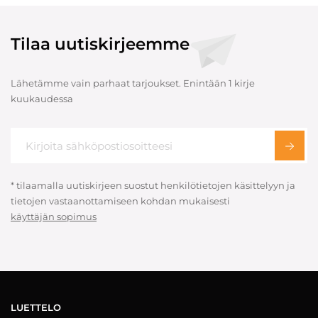
Tilaa uutiskirjeemme
Lähetämme vain parhaat tarjoukset. Enintään 1 kirje
kuukaudessa
* tilaamalla uutiskirjeen suostut henkilötietojen käsittelyyn ja
tietojen vastaanottamiseen kohdan mukaisesti
käyttäjän sopimus
LUETTELO