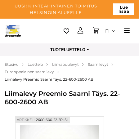
UUSI! KIINTEÄHINTAINEN TOIMITUS
Lue
lisää
HELSINGIN ALUEELLE
FI
Tallinn
TUOTELUETTELO
Toimitus
Etusivu
Luettelo
Liimapuulevyt
Saarnilevyt
Maksu
Eurooppalainen saarnilevy
Yrityksen
Liimalevy Preemio Saarni Täys. 22-600-2600 AB
Blogi
Liimalevy Preemio Saarni Täys. 22-
600-2600 AB
Yhteystiedot
ARTIKKELI:
2600-600-22-2PLSL