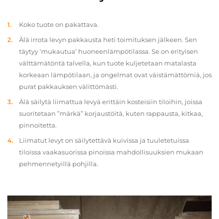
Koko tuote on pakattava.
Älä irrota levyn pakkausta heti toimituksen jälkeen. Sen
täytyy ‘mukautua’ huoneenlämpötilassa. Se on erityisen
välttämätöntä talvella, kun tuote kuljetetaan matalasta
korkeaan lämpötilaan, ja ongelmat ovat väistämättömiä, jos
purat pakkauksen välittömästi.
Älä säilytä liimattua levyä erittäin kosteisiin tiloihin, joissa
suoritetaan ”märkä” korjaustöitä, kuten rappausta, kitkaa,
pinnoitetta.
Liimatut levyt on säilytettävä kuivissa ja tuuletetuissa
tiloissa vaakasuorissa pinoissa mahdollisuuksien mukaan
pehmennetyillä pohjilla.