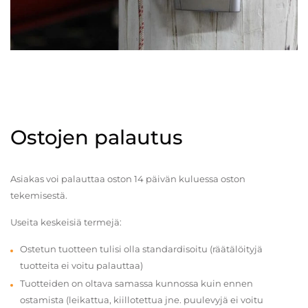
Ostojen palautus
Asiakas voi palauttaa oston 14 päivän kuluessa oston
tekemisestä.
Useita keskeisiä termejä:
Ostetun tuotteen tulisi olla standardisoitu (räätälöityjä
tuotteita ei voitu palauttaa)
Tuotteiden on oltava samassa kunnossa kuin ennen
ostamista (leikattua, kiillotettua jne. puulevyjä ei voitu