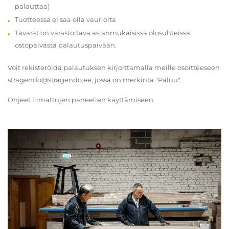
palauttaa)
Tuotteessa ei saa olla vaurioita
Tavarat on varastoitava asianmukaisissa olosuhteissa
ostopäivästä palautuspäivään.
Voit rekisteröidä palautuksen kirjoittamalla meille osoitteeseen
stragendo@stragendo.ee, jossa on merkintä "Paluu".
Ohjeet liimattujen paneelien käyttämiseen