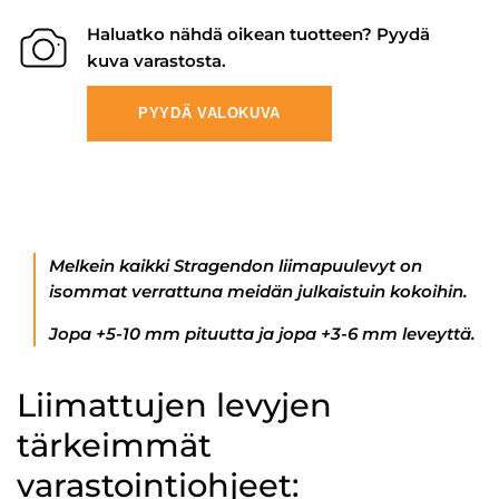
Haluatko nähdä oikean tuotteen? Pyydä
kuva varastosta.
PYYDÄ VALOKUVA
Melkein kaikki Stragendon liimapuulevyt on
isommat verrattuna meidän julkaistuin kokoihin.
Jopa +5-10 mm pituutta ja jopa +3-6 mm leveyttä.
Liimattujen levyjen
tärkeimmät
varastointiohjeet: