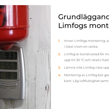
Grundläggande
Limfogs mont
Innan Limfogs montering, sä
i lokal inom en vecka.
Limfog är konstruerad för mo
upp till 30 °C och relativ fuk
Lämna inte Limfog nära up
Montering av Limfog bör gen
klart. Låg luftfuktighet sam