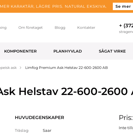
MER KARAKTÄR, LÄGRE PRIS. NATURAL EKSKIVA.
Se mer
+ (37
ning
Om företaget
Blogg
Kontakter
strage
KOMPONENTER
PLANHYVLAD
SÅGAT VIRKE
peisk ask
Limfog Premium Ask Helstav 22-600-2600 AB
sk Helstav 22-600-2600
Pris
HUVUDEGENSKAPER
Inte ti
Träslag
Saar