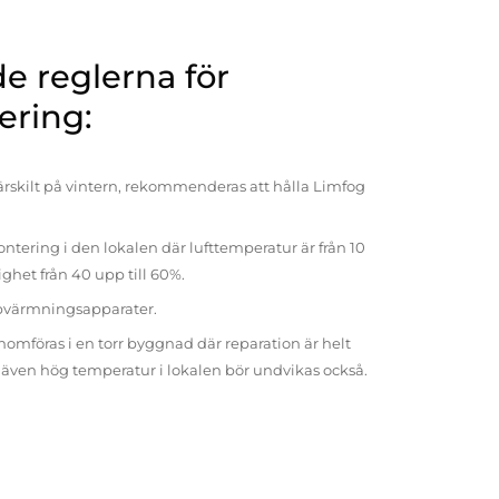
 reglerna för
ering:
rskilt på vintern, rekommenderas att hålla Limfog
ntering i den lokalen där lufttemperatur är från 10
tighet från 40 upp till 60%.
pvärmningsapparater.
omföras i en torr byggnad där reparation är helt
t även hög temperatur i lokalen bör undvikas också.