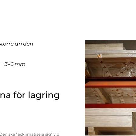
större än den
ll +3–6 mm
a för lagring
Den ska ”acklimatisera sig” vid