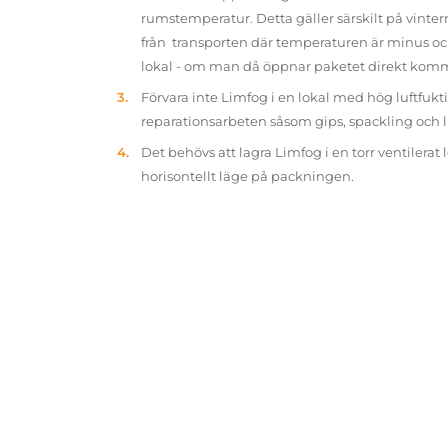
rumstemperatur. Detta gäller särskilt på vinter
från transporten där temperaturen är minus oc
lokal - om man då öppnar paketet direkt kom
Förvara inte Limfog i en lokal med hög luftfukt
reparationsarbeten såsom gips, spackling och 
Det behövs att lagra Limfog i en torr ventilerat 
horisontellt läge på packningen.