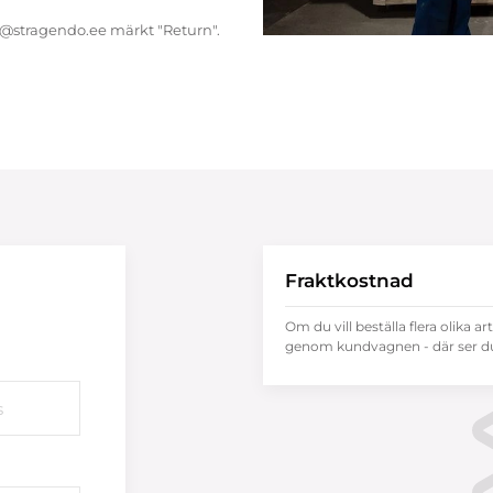
endo@stragendo.ee märkt "Return".
Fraktkostnad
Om du vill beställa flera olika ar
genom kundvagnen - där ser du