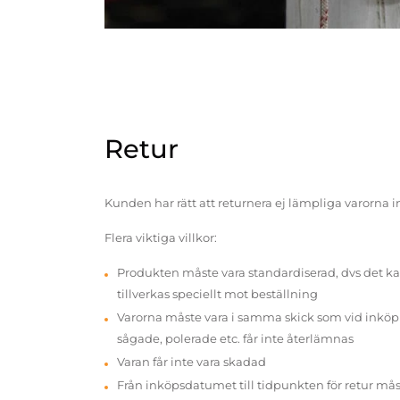
Retur
Kunden har rätt att returnera ej lämpliga varorna 
Flera viktiga villkor:
Produkten måste vara standardiserad, dvs det ka
tillverkas speciellt mot beställning
Varorna måste vara i samma skick som vid inköp v
sågade, polerade etc. får inte återlämnas
Varan får inte vara skadad
Från inköpsdatumet till tidpunkten för retur mås