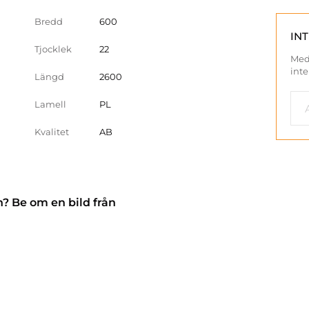
Bredd
600
IN
Tjocklek
22
Med
inte
Längd
2600
Lamell
PL
Kvalitet
AB
n? Be om en bild från