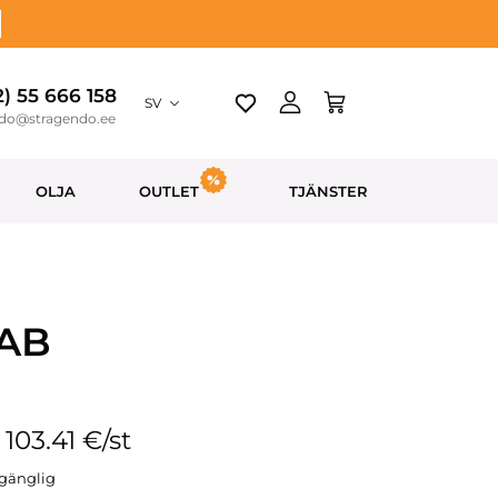
2) 55 666 158
SV
ndo@stragendo.ee
OLJA
OUTLET
TJÄNSTER
 AB
: 103.41 €/st
llgänglig