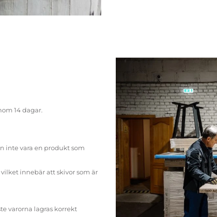
inom 14 dagar.
n inte vara en produkt som
ilket innebär att skivor som är
te varorna lagras korrekt