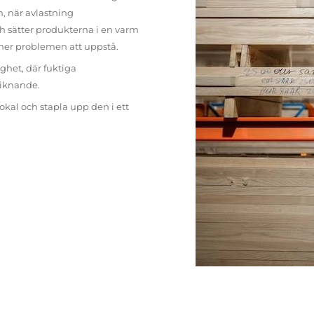
n, när avlastning
h sätter produkterna i en varm
mer problemen att uppstå.
ighet, där fuktiga
liknande.
lokal och stapla upp den i ett