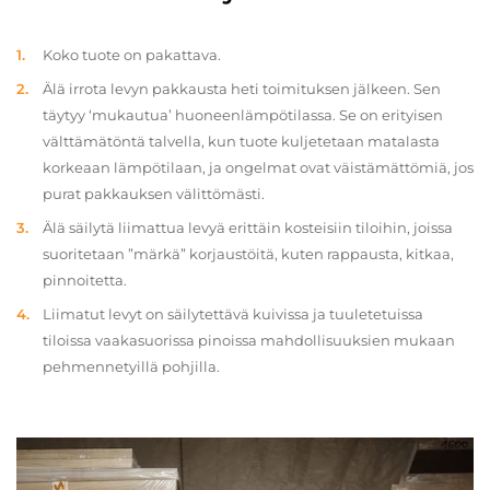
Koko tuote on pakattava.
Älä irrota levyn pakkausta heti toimituksen jälkeen. Sen
täytyy ‘mukautua’ huoneenlämpötilassa. Se on erityisen
välttämätöntä talvella, kun tuote kuljetetaan matalasta
korkeaan lämpötilaan, ja ongelmat ovat väistämättömiä, jos
purat pakkauksen välittömästi.
Älä säilytä liimattua levyä erittäin kosteisiin tiloihin, joissa
suoritetaan ”märkä” korjaustöitä, kuten rappausta, kitkaa,
pinnoitetta.
Liimatut levyt on säilytettävä kuivissa ja tuuletetuissa
tiloissa vaakasuorissa pinoissa mahdollisuuksien mukaan
pehmennetyillä pohjilla.