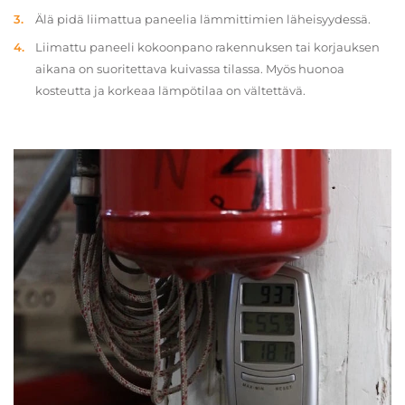
Älä pidä liimattua paneelia lämmittimien läheisyydessä.
Liimattu paneeli kokoonpano rakennuksen tai korjauksen
aikana on suoritettava kuivassa tilassa. Myös huonoa
kosteutta ja korkeaa lämpötilaa on vältettävä.