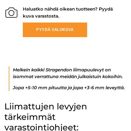
Haluatko nähdä oikean tuotteen? Pyydä
kuva varastosta.
PYYDÄ VALOKUVA
Melkein kaikki Stragendon liimapuulevyt on
isommat verrattuna meidän julkaistuin kokoihin.
Jopa +5-10 mm pituutta ja jopa +3-6 mm leveyttä.
Liimattujen levyjen
tärkeimmät
varastointiohjeet: