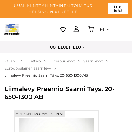
UUSI! KIINTEÄHINTAINEN TOIMITUS
Lue
lisää
HELSINGIN ALUEELLE
FI
Tallinn
TUOTELUETTELO
Toimitus
Etusivu
Luettelo
Liimapuulevyt
Saarnilevyt
Maksu
Eurooppalainen saarnilevy
Yrityksen
Liimalevy Preemio Saarni Täys. 20-650-1300 AB
Blogi
Liimalevy Preemio Saarni Täys. 20-
650-1300 AB
Yhteystiedot
ARTIKKELI:
1300-650-20-1PLSL