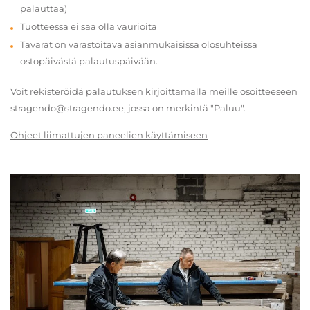
palauttaa)
Tuotteessa ei saa olla vaurioita
Tavarat on varastoitava asianmukaisissa olosuhteissa
ostopäivästä palautuspäivään.
Voit rekisteröidä palautuksen kirjoittamalla meille osoitteeseen
stragendo@stragendo.ee, jossa on merkintä "Paluu".
Ohjeet liimattujen paneelien käyttämiseen