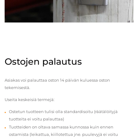
Ostojen palautus
Asiakas voi palauttaa oston 14 päivän kuluessa oston
tekemisestä.
Useita keskeisiä termejä:
Ostetun tuotteen tulisi olla standardisoitu (räätälöityjä
tuotteita ei voitu palauttaa)
Tuotteiden on oltava samassa kunnossa kuin ennen
ostamista (leikattua, kiillotettua jne. puulevyjä ei voitu