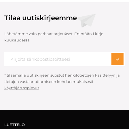
Tilaa uutiskirjeemme
Lähetämme vain parhaat tarjoukset. Enintään 1 kirje
kuukaudessa
* tilaamalla uutiskirjeen suostut henkilötietojen käsittelyyn ja
tietojen vastaanottamiseen kohdan mukaisesti
käyttäjän sopimus
LUETTELO