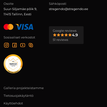
Osoite
Sähköposti
Suur-Sõjamäe põik 9,
stragendo@stragendo.ee
11415 Tallinn, Eesti
Google reviews
4.9
Sosiaaliset verkostot
51 reviews
Galleria projekteistamme
Tietosuojakäytäntö
Käyttöehdot