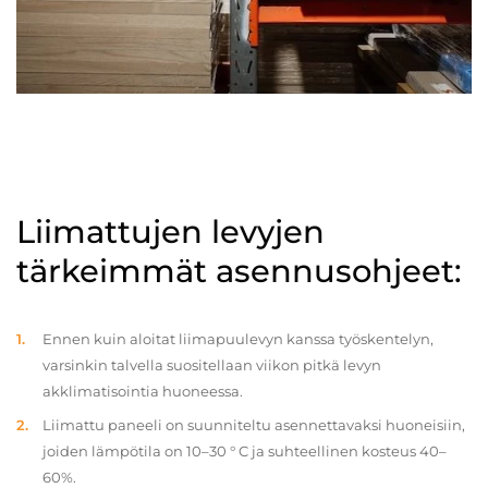
Liimattujen levyjen
tärkeimmät asennusohjeet:
Ennen kuin aloitat liimapuulevyn kanssa työskentelyn,
varsinkin talvella suositellaan viikon pitkä levyn
akklimatisointia huoneessa.
Liimattu paneeli on suunniteltu asennettavaksi huoneisiin,
joiden lämpötila on 10–30 ° C ja suhteellinen kosteus 40–
60%.