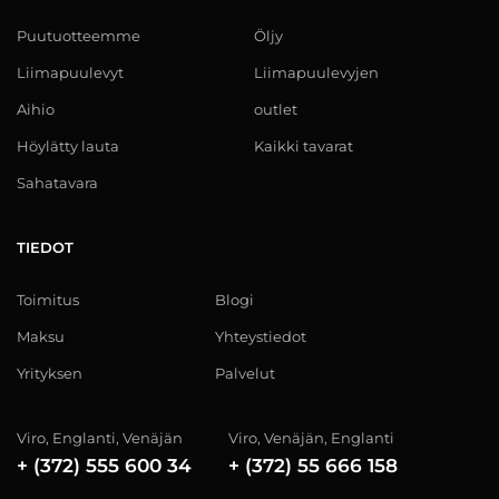
Puutuotteemme
Öljy
Liimapuulevyt
Liimapuulevyjen
Aihio
outlet
Höylätty lauta
Kaikki tavarat
Sahatavara
TIEDOT
Toimitus
Blogi
Maksu
Yhteystiedot
Yrityksen
Palvelut
Viro, Englanti, Venäjän
Viro, Venäjän, Englanti
+ (372) 555 600 34
+ (372) 55 666 158