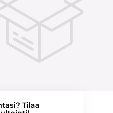
ntasi? Tilaa
ltointi!