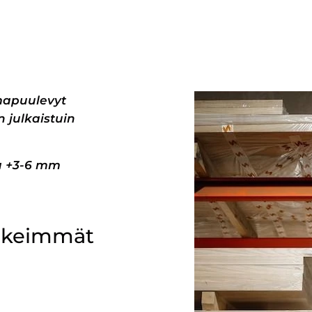
mapuulevyt
 julkaistuin
pa +3-6 mm
ärkeimmät