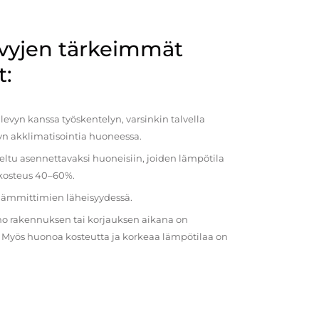
evyjen tärkeimmät
t:
evyn kanssa työskentelyn, varsinkin talvella
vyn akklimatisointia huoneessa.
eltu asennettavaksi huoneisiin, joiden lämpötila
 kosteus 40–60%.
 lämmittimien läheisyydessä.
o rakennuksen tai korjauksen aikana on
a. Myös huonoa kosteutta ja korkeaa lämpötilaa on