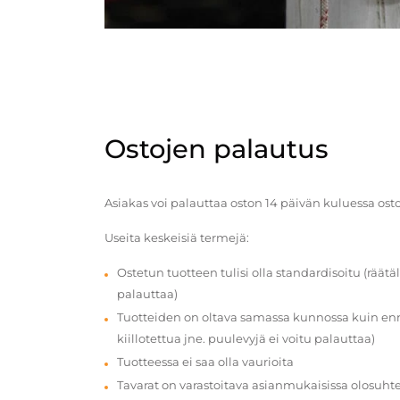
Ostojen palautus
Asiakas voi palauttaa oston 14 päivän kuluessa ost
Useita keskeisiä termejä:
Ostetun tuotteen tulisi olla standardisoitu (räätäl
palauttaa)
Tuotteiden on oltava samassa kunnossa kuin enn
kiillotettua jne. puulevyjä ei voitu palauttaa)
Tuotteessa ei saa olla vaurioita
Tavarat on varastoitava asianmukaisissa olosuhte