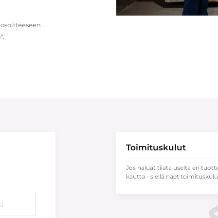
 osoitteeseen
".
Toimituskulut
Jos haluat tilata useita eri tuott
kautta - siellä näet toimituskulu