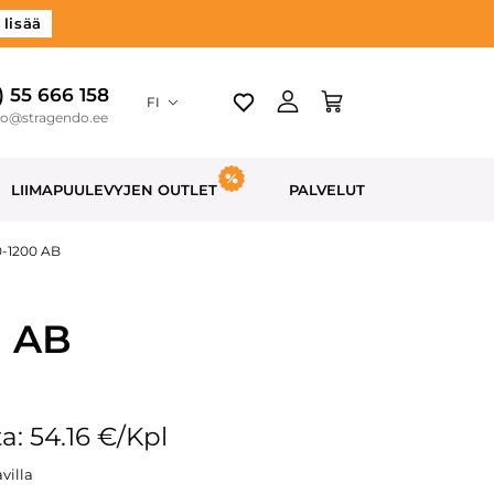
 lisää
) 55 666 158
FI
do@stragendo.ee
LIIMAPUULEVYJEN OUTLET
PALVELUT
0-1200 AB
0 AB
a: 54.16 €/Kpl
villa