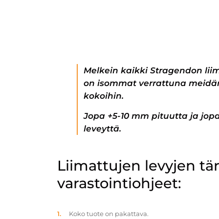
Melkein kaikki Stragendon lii
on isommat verrattuna meidän
kokoihin.
Jopa +5-10 mm pituutta ja jo
leveyttä.
Liimattujen levyjen t
varastointiohjeet:
Koko tuote on pakattava.