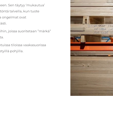
lkeen. Sen täytyy ‘mukautua’
öntä talvella, kun tuote
ja ongelmat ovat
ästi.
loihin, joissa suoritetaan ”märkä”
ta.
etuissa tiloissa vaakasuorissa
illä pohjilla.