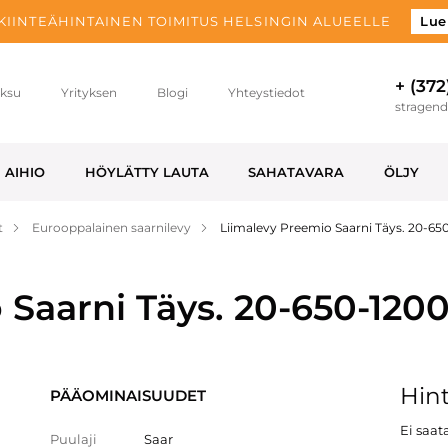
 KIINTEÄHINTAINEN TOIMITUS HELSINGIN ALUEELLE
Lue
+ (372
ksu
Yrityksen
Blogi
Yhteystiedot
stragen
AIHIO
HÖYLÄTTY LAUTA
SAHATAVARA
ÖLJY
t
Eurooppalainen saarnilevy
Liimalevy Preemio Saarni Täys. 20-65
Saarni Täys. 20-650-120
Hint
PÄÄOMINAISUUDET
Ei saata
Puulaji
Saar