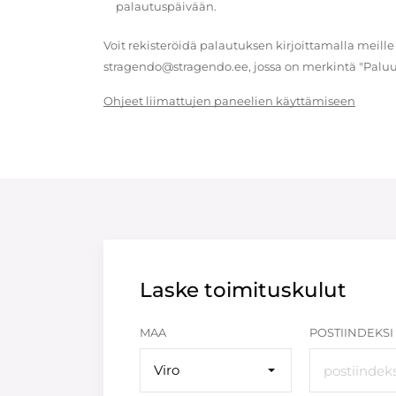
palautuspäivään.
Voit rekisteröidä palautuksen kirjoittamalla meille
stragendo@stragendo.ee, jossa on merkintä "Paluu
Ohjeet liimattujen paneelien käyttämiseen
Laske toimituskulut
MAA
POSTIINDEKSI
Viro