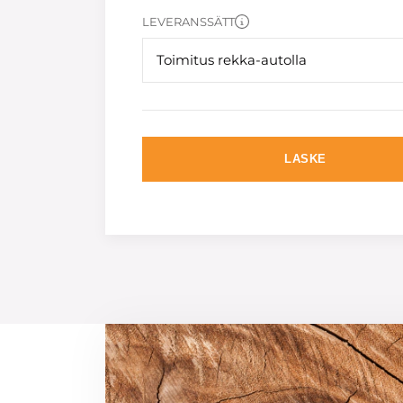
LEVERANSSÄTT
Toimitus rekka-autolla
LASKE