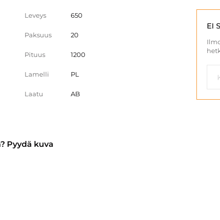
Leveys
650
EI 
Paksuus
20
Ilmo
hetk
Pituus
1200
Lamelli
PL
Laatu
AB
n? Pyydä kuva