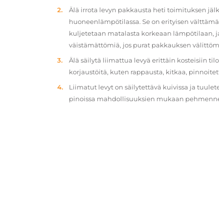
Älä irrota levyn pakkausta heti toimituksen jä
huoneenlämpötilassa. Se on erityisen välttämät
kuljetetaan matalasta korkeaan lämpötilaan, 
väistämättömiä, jos purat pakkauksen välittöm
Älä säilytä liimattua levyä erittäin kosteisiin ti
korjaustöitä, kuten rappausta, kitkaa, pinnoitet
Liimatut levyt on säilytettävä kuivissa ja tuulet
pinoissa mahdollisuuksien mukaan pehmennety