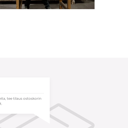
eita, tee tilaus ostoskorin
t.