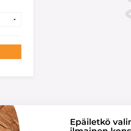
Epäiletkö vali
ilmainen konsu