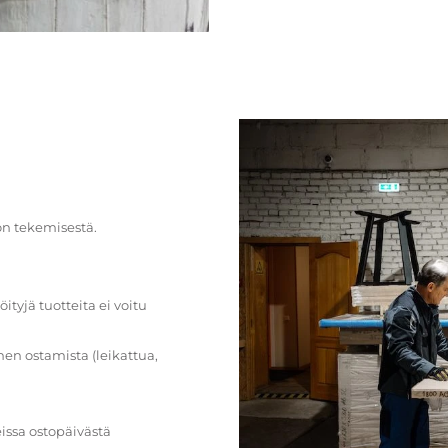
on tekemisestä.
öityjä tuotteita ei voitu
en ostamista (leikattua,
issa ostopäivästä