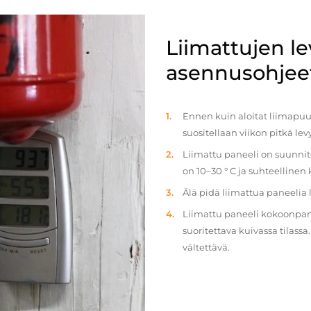
Liimattujen l
asennusohjee
Ennen kuin aloitat liimapuul
suositellaan viikon pitkä le
Liimattu paneeli on suunnit
on 10–30 ° C ja suhteellinen
Älä pidä liimattua paneelia
Liimattu paneeli kokoonpan
suoritettava kuivassa tilass
vältettävä.