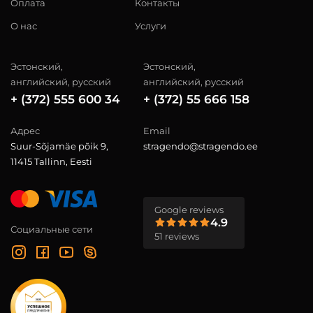
Оплата
Контакты
О нас
Услуги
Эстонский,
Эстонский,
английский, русский
английский, русский
+ (372) 555 600 34
+ (372) 55 666 158
Адрес
Email
Suur-Sõjamäe põik 9,
stragendo@stragendo.ee
11415 Tallinn, Eesti
Google reviews
4.9
Социальные сети
51 reviews