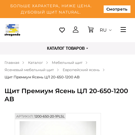
БОЛЬШЕ ХАРАКТЕРА, НИЖЕ ЦЕНА.
Смотреть
ДУБОВЫЙ ЩИТ NATURAL.
RU
Таллинн
КАТАЛОГ ТОВАРОВ
Доставка
Главная
Каталог
Мебельный щит
Оплата
Ясеневый мебельный щит
Европейский ясень
О нас
Щит Премиум Ясень ЦЛ 20-650-1200 AB
Блог
Щит Премиум Ясень ЦЛ 20-650-1200
AB
Контакты
АРТИКУЛ:
1200-650-20-1PLSL