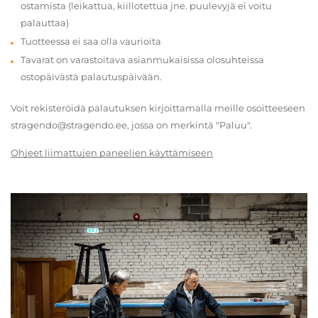
ostamista (leikattua, kiillotettua jne. puulevyjä ei voitu
palauttaa)
Tuotteessa ei saa olla vaurioita
Tavarat on varastoitava asianmukaisissa olosuhteissa
ostopäivästä palautuspäivään.
Voit rekisteröidä palautuksen kirjoittamalla meille osoitteeseen
stragendo@stragendo.ee, jossa on merkintä "Paluu".
Ohjeet liimattujen paneelien käyttämiseen