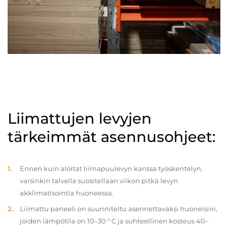
Liimattujen levyjen
tärkeimmät asennusohjeet:
Ennen kuin aloitat liimapuulevyn kanssa työskentelyn,
varsinkin talvella suositellaan viikon pitkä levyn
akklimatisointia huoneessa.
Liimattu paneeli on suunniteltu asennettavaksi huoneisiin,
joiden lämpötila on 10–30 ° C ja suhteellinen kosteus 40–