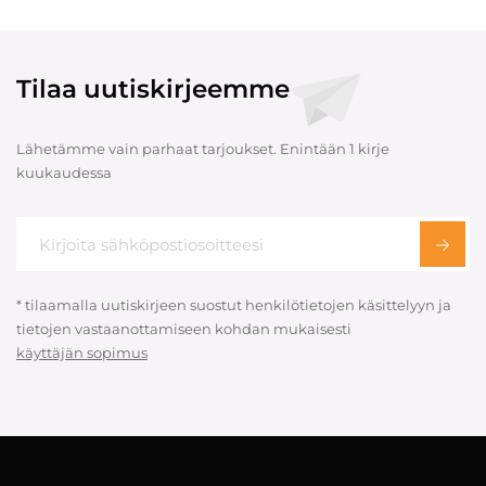
Tilaa uutiskirjeemme
Lähetämme vain parhaat tarjoukset. Enintään 1 kirje
kuukaudessa
* tilaamalla uutiskirjeen suostut henkilötietojen käsittelyyn ja
tietojen vastaanottamiseen kohdan mukaisesti
käyttäjän sopimus