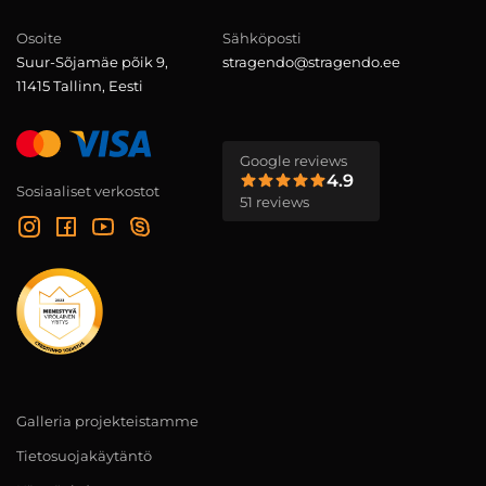
Osoite
Sähköposti
Suur-Sõjamäe põik 9,
stragendo@stragendo.ee
11415 Tallinn, Eesti
Google reviews
4.9
Sosiaaliset verkostot
51 reviews
Galleria projekteistamme
Tietosuojakäytäntö