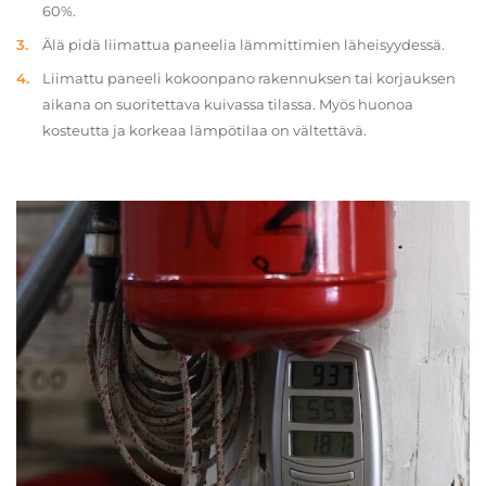
60%.
Älä pidä liimattua paneelia lämmittimien läheisyydessä.
Liimattu paneeli kokoonpano rakennuksen tai korjauksen
aikana on suoritettava kuivassa tilassa. Myös huonoa
kosteutta ja korkeaa lämpötilaa on vältettävä.