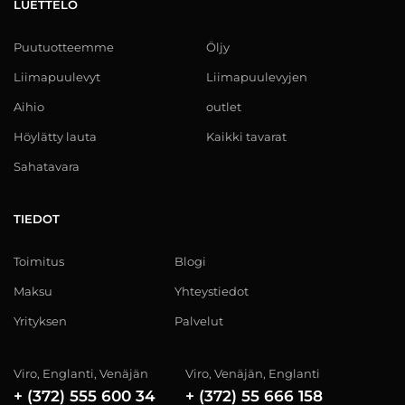
LUETTELO
Puutuotteemme
Öljy
Liimapuulevyt
Liimapuulevyjen
Aihio
outlet
Höylätty lauta
Kaikki tavarat
Sahatavara
TIEDOT
Toimitus
Blogi
Maksu
Yhteystiedot
Yrityksen
Palvelut
Viro, Englanti, Venäjän
Viro, Venäjän, Englanti
+ (372) 555 600 34
+ (372) 55 666 158