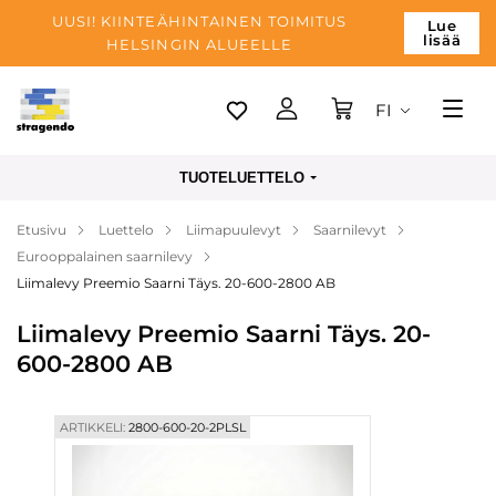
UUSI! KIINTEÄHINTAINEN TOIMITUS
Lue
lisää
HELSINGIN ALUEELLE
FI
Tallinn
TUOTELUETTELO
Toimitus
Etusivu
Luettelo
Liimapuulevyt
Saarnilevyt
Maksu
Eurooppalainen saarnilevy
Yrityksen
Liimalevy Preemio Saarni Täys. 20-600-2800 AB
Blogi
Liimalevy Preemio Saarni Täys. 20-
600-2800 AB
Yhteystiedot
ARTIKKELI:
2800-600-20-2PLSL