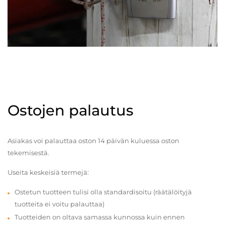
Ostojen palautus
Asiakas voi palauttaa oston 14 päivän kuluessa oston
tekemisestä.
Useita keskeisiä termejä:
Ostetun tuotteen tulisi olla standardisoitu (räätälöityjä
tuotteita ei voitu palauttaa)
Tuotteiden on oltava samassa kunnossa kuin ennen