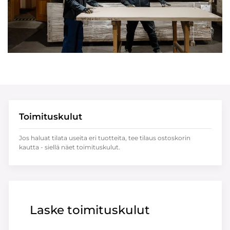
Toimituskulut
Jos haluat tilata useita eri tuotteita, tee tilaus ostoskorin
kautta - siellä näet toimituskulut.
Laske toimituskulut