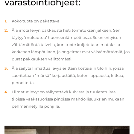
varastointiohjeet:
Koko tuote on pakattava.
Älä irrota levyn pakkausta heti toimituksen jälkeen. Sen
täytyy ‘mukautua’ huoneenlämpötilassa. Se on erityisen
välttämätöntä talvella, kun tuote kuljetetaan matalasta
korkeaan lämpötilaan, ja ongelmat ovat väistämättömiä, jos
purat pakkauksen välittömästi.
Älä säilytä liimattua levyä erittäin kosteisiin tiloihin, joissa
suoritetaan ”märkä” korjaustöitä, kuten rappausta, kitkaa,
pinnoitetta.
Liimatut levyt on säilytettävä kuivissa ja tuuletetuissa
tiloissa vaakasuorissa pinoissa mahdollisuuksien mukaan
pehmennetyillä pohjilla.