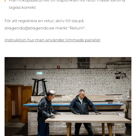
Från inköpsdatumet till tidpunkten för retur måste varorna
lagras korrekt
För att registrera en retur, skriv till oss på
stragendo@stragendo.ee märkt "Return".
Instruktion hur man använder limmade paneler