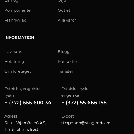
Limfog
Olja
Komponenter
Outlet
Planhyvlad
Alla varor
INFORMATION
Leverans
Blogg
Betalning
Kontakter
Om företaget
Tjänster
Estniska, engelska,
Estniska, ryska,
ryska
engelska
+ (372) 555 600 34
+ (372) 55 666 158
Adress
E-post
Suur-Sõjamäe põik 9,
stragendo@stragendo.ee
11415 Tallinn, Eesti