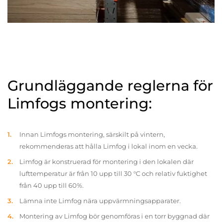
Grundläggande reglerna för
Limfogs montering:
Innan Limfogs montering, särskilt på vintern,
rekommenderas att hålla Limfog i lokal inom en vecka.
Limfog är konstruerad för montering i den lokalen där
lufttemperatur är från 10 upp till 30 °C och relativ fuktighet
från 40 upp till 60%.
Lämna inte Limfog nära uppvärmningsapparater.
Montering av Limfog bör genomföras i en torr byggnad där