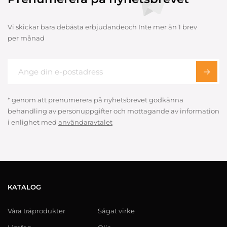
Vi skickar bara debästa erbjudandeoch Inte mer än 1 brev
per månad
* genom att prenumerera på nyhetsbrevet godkänna
behandling av personuppgifter och mottagande av information
i enlighet med
användaravtalet
KATALOG
Våra träprodukter
Sågat virke