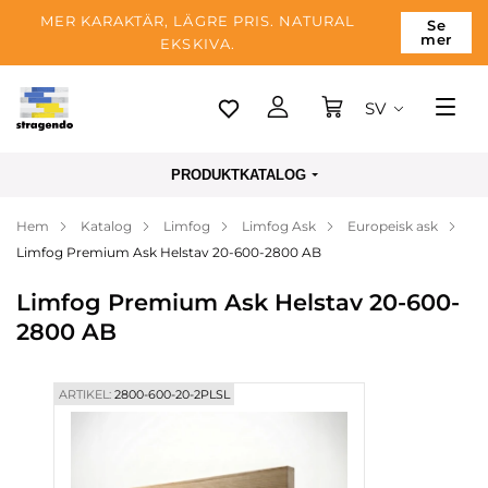
MER KARAKTÄR, LÄGRE PRIS. NATURAL
Se
mer
EKSKIVA.
SV
Tallinn
PRODUKTKATALOG
Leverans
Hem
Katalog
Limfog
Limfog Ask
Europeisk ask
Betalning
Limfog Premium Ask Helstav 20-600-2800 AB
Om företaget
Limfog Premium Ask Helstav 20-600-
Blogg
2800 AB
Kontakter
ARTIKEL:
2800-600-20-2PLSL