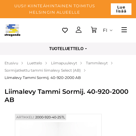
UUSI! KIINTEÄHINTAINEN TOIMITUS
Lue
lisää
HELSINGIN ALUEELLE
FI
Tallinn
TUOTELUETTELO
Toimitus
Etusivu
Luettelo
Liimapuulevyt
Tammilevyt
Maksu
Sormijatkettu tammi liimalevy Select (AB)
Yrityksen
Liimalevy Tammi Sormij. 40-920-2000 AB
Blogi
Liimalevy Tammi Sormij. 40-920-2000
AB
Yhteystiedot
ARTIKKELI:
2000-920-40-2STL