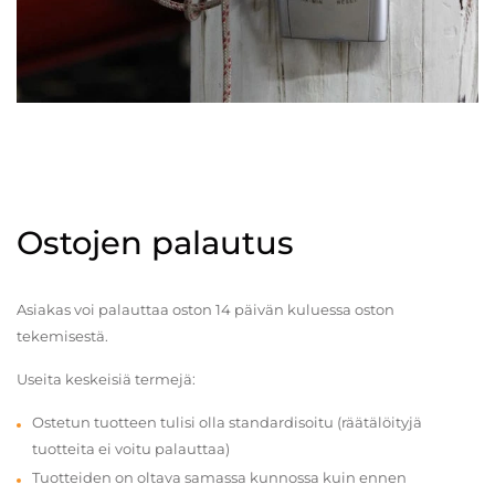
Ostojen palautus
Asiakas voi palauttaa oston 14 päivän kuluessa oston
tekemisestä.
Useita keskeisiä termejä:
Ostetun tuotteen tulisi olla standardisoitu (räätälöityjä
tuotteita ei voitu palauttaa)
Tuotteiden on oltava samassa kunnossa kuin ennen