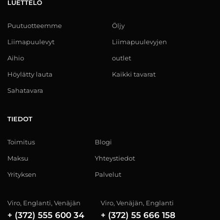
LUETTELO
Puutuotteemme
Öljy
Liimapuulevyt
Liimapuulevyjen
Aihio
outlet
Höylätty lauta
Kaikki tavarat
Sahatavara
TIEDOT
Toimitus
Blogi
Maksu
Yhteystiedot
Yrityksen
Palvelut
Viro, Englanti, Venäjän
Viro, Venäjän, Englanti
+ (372) 555 600 34
+ (372) 55 666 158