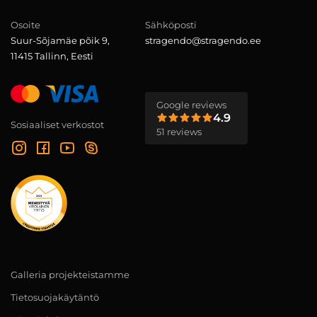
Osoite
Sähköposti
Suur-Sõjamäe põik 9,
stragendo@stragendo.ee
11415 Tallinn, Eesti
Google reviews
4.9
Sosiaaliset verkostot
51 reviews
Galleria projekteistamme
Tietosuojakäytäntö