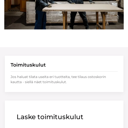
Toimituskulut
Jos haluat tilata useita eri tuotteita, tee tilaus ostoskorin
kautta - siellä näet toimituskulut.
Laske toimituskulut