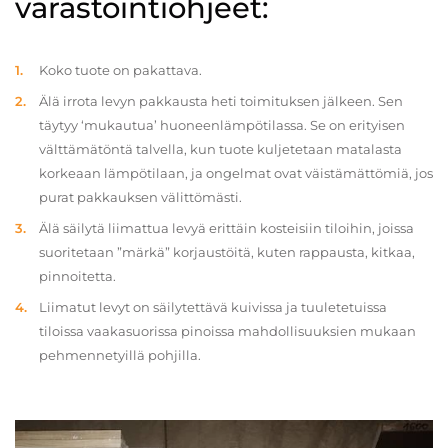
varastointiohjeet:
Koko tuote on pakattava.
Älä irrota levyn pakkausta heti toimituksen jälkeen. Sen
täytyy ‘mukautua’ huoneenlämpötilassa. Se on erityisen
välttämätöntä talvella, kun tuote kuljetetaan matalasta
korkeaan lämpötilaan, ja ongelmat ovat väistämättömiä, jos
purat pakkauksen välittömästi.
Älä säilytä liimattua levyä erittäin kosteisiin tiloihin, joissa
suoritetaan ”märkä” korjaustöitä, kuten rappausta, kitkaa,
pinnoitetta.
Liimatut levyt on säilytettävä kuivissa ja tuuletetuissa
tiloissa vaakasuorissa pinoissa mahdollisuuksien mukaan
pehmennetyillä pohjilla.