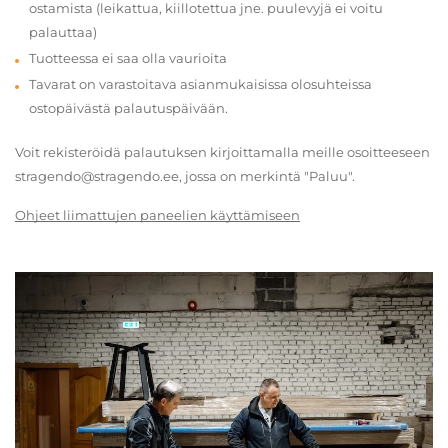
ostamista (leikattua, kiillotettua jne. puulevyjä ei voitu
palauttaa)
Tuotteessa ei saa olla vaurioita
Tavarat on varastoitava asianmukaisissa olosuhteissa
ostopäivästä palautuspäivään.
Voit rekisteröidä palautuksen kirjoittamalla meille osoitteeseen
stragendo@stragendo.ee, jossa on merkintä "Paluu".
Ohjeet liimattujen paneelien käyttämiseen