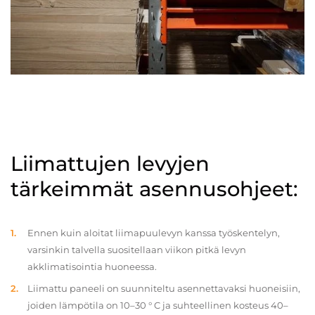
Liimattujen levyjen
tärkeimmät asennusohjeet:
Ennen kuin aloitat liimapuulevyn kanssa työskentelyn,
varsinkin talvella suositellaan viikon pitkä levyn
akklimatisointia huoneessa.
Liimattu paneeli on suunniteltu asennettavaksi huoneisiin,
joiden lämpötila on 10–30 ° C ja suhteellinen kosteus 40–