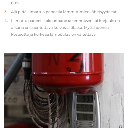
60%.
Älä pidä liimattua paneelia lämmittimien läheisyydessä.
Liimattu paneeli kokoonpano rakennuksen tai korjauksen
aikana on suoritettava kuivassa tilassa. Myös huonoa
kosteutta ja korkeaa lämpötilaa on vältettävä.