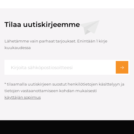
Tilaa uutiskirjeemme
Lähetämme vain parhaat tarjoukset. Enintään 1 kirje
kuukaudessa
* tilaamalla uutiskirjeen suostut henkilötietojen käsittelyyn ja
tietojen vastaanottamiseen kohdan mukaisesti
käyttäjän sopimus