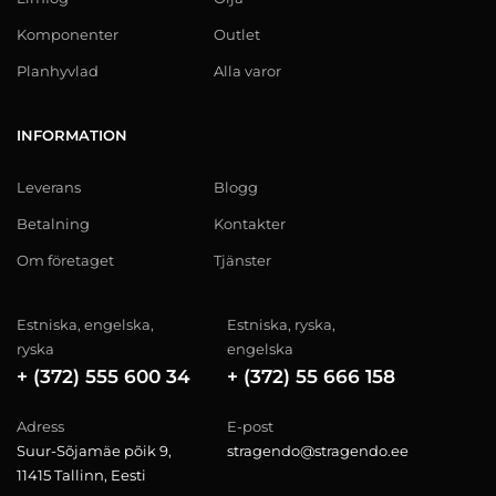
Komponenter
Outlet
Planhyvlad
Alla varor
INFORMATION
Leverans
Blogg
Betalning
Kontakter
Om företaget
Tjänster
Estniska, engelska,
Estniska, ryska,
ryska
engelska
+ (372) 555 600 34
+ (372) 55 666 158
Adress
E-post
Suur-Sõjamäe põik 9,
stragendo@stragendo.ee
11415 Tallinn, Eesti