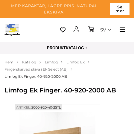
MER KARAKTÄR, LÄGRE PRIS. NATURAL
Se
mer
EKSKIVA.
SV
Tallinn
PRODUKTKATALOG
Leverans
Hem
Katalog
Limfog
Limfog Ek
Betalning
Fingerskarvad skiva i Ek Select (AB)
Om företaget
Limfog Ek Finger. 40-920-2000 AB
Blogg
Limfog Ek Finger. 40-920-2000 AB
Kontakter
ARTIKEL:
2000-920-40-2STL