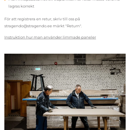
lagras korrekt
För att registrera en retur, skriv till oss på
stragendo@stragendo.ee märkt "Return".
Instruktion hur man använder limmade paneler