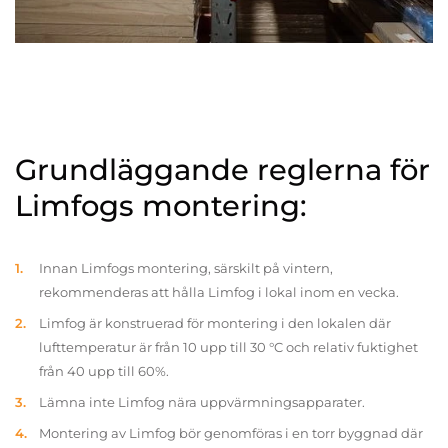
Grundläggande reglerna för
Limfogs montering:
Innan Limfogs montering, särskilt på vintern,
rekommenderas att hålla Limfog i lokal inom en vecka.
Limfog är konstruerad för montering i den lokalen där
lufttemperatur är från 10 upp till 30 °C och relativ fuktighet
från 40 upp till 60%.
Lämna inte Limfog nära uppvärmningsapparater.
Montering av Limfog bör genomföras i en torr byggnad där