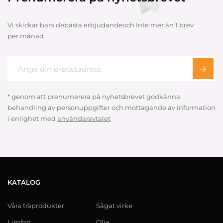
Vi skickar bara debästa erbjudandeoch Inte mer än 1 brev
per månad
* genom att prenumerera på nyhetsbrevet godkänna
behandling av personuppgifter och mottagande av information
i enlighet med
användaravtalet
KATALOG
Våra träprodukter
Sågat virke
Limfog
Olja