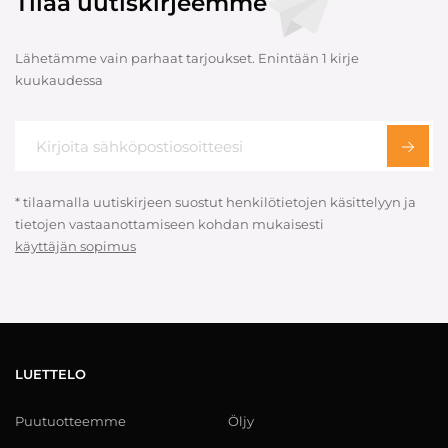
Tilaa uutiskirjeemme
Lähetämme vain parhaat tarjoukset. Enintään 1 kirje
kuukaudessa
* tilaamalla uutiskirjeen suostut henkilötietojen käsittelyyn ja
tietojen vastaanottamiseen kohdan mukaisesti
käyttäjän sopimus
LUETTELO
Puutuotteemme
Öljy