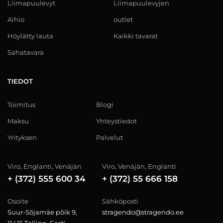
Liimapuulevyt
Liimapuulevyjen
Aihio
outlet
Höylätty lauta
Kaikki tavarat
Sahatavara
TIEDOT
Toimitus
Blogi
Maksu
Yhteystiedot
Yrityksen
Palvelut
Viro, Englanti, Venäjän
Viro, Venäjän, Englanti
+ (372) 555 600 34
+ (372) 55 666 158
Osoite
Sähköposti
Suur-Sõjamäe põik 9,
stragendo@stragendo.ee