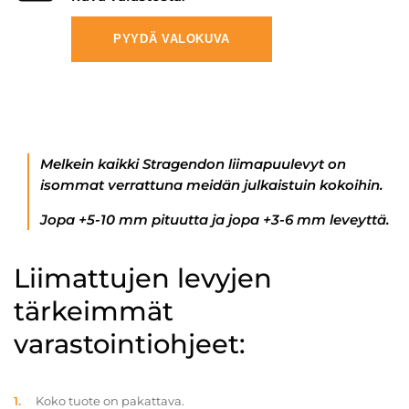
PYYDÄ VALOKUVA
Melkein kaikki Stragendon liimapuulevyt on
isommat verrattuna meidän julkaistuin kokoihin.
Jopa +5-10 mm pituutta ja jopa +3-6 mm leveyttä.
Liimattujen levyjen
tärkeimmät
varastointiohjeet:
Koko tuote on pakattava.