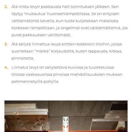
Älä irrota levyn pakkausta heti toimituksen jälkeen. Sen
täytyy ‘mukautua’ huoneenlämpötilassa. Se on erityisen
välttämätöntä talvella, kun tuote kuljetetaan matalasta
korkeaan lämpötilaan, ja ongelmat ovat väistämättömiä, jos
purat pakkauksen välittömästi.
Älä säilytä liimattua levyä erittäin kosteisiin tiloihin, joissa
suoritetaan ”märkä” korjaustöitä, kuten rappausta, kitkaa,
pinnoitetta.
Liimatut levyt on säilytettävä kuivissa ja tuuletetuissa
tiloissa vaakasuorissa pinoissa mahdollisuuksien mukaan
pehmennetyillä pohjilla.