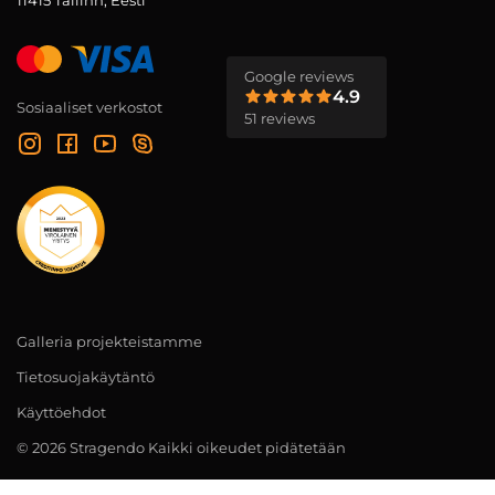
11415 Tallinn, Eesti
Google reviews
4.9
Sosiaaliset verkostot
51 reviews
Galleria projekteistamme
Tietosuojakäytäntö
Käyttöehdot
© 2026 Stragendo Kaikki oikeudet pidätetään