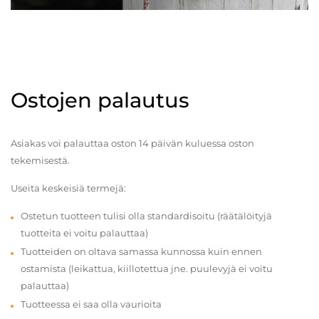
Ostojen palautus
Asiakas voi palauttaa oston 14 päivän kuluessa oston
tekemisestä.
Useita keskeisiä termejä:
Ostetun tuotteen tulisi olla standardisoitu (räätälöityjä
tuotteita ei voitu palauttaa)
Tuotteiden on oltava samassa kunnossa kuin ennen
ostamista (leikattua, kiillotettua jne. puulevyjä ei voitu
palauttaa)
Tuotteessa ei saa olla vaurioita