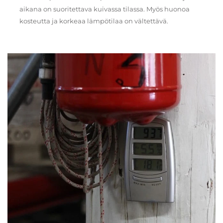
aikana on suoritettava kuivassa tilassa. Myös huonoa
kosteutta ja korkeaa lämpötilaa on vältettävä.