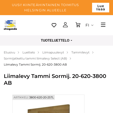
UUSI! KIINTEÄHINTAINEN TOIMITUS
Lue
lisää
HELSINGIN ALUEELLE
FI
Tallinn
TUOTELUETTELO
Toimitus
Etusivu
Luettelo
Liimapuulevyt
Tammilevyt
Maksu
Sormijatkettu tammi liimalevy Select (AB)
Yrityksen
Liimalevy Tammi Sormij. 20-620-3800 AB
Blogi
Liimalevy Tammi Sormij. 20-620-3800
AB
Yhteystiedot
ARTIKKELI:
3800-620-20-2STL