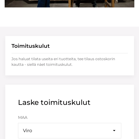
Toimituskulut
Jos haluat tilata useita eri tuotteita, tee tilaus ostoskorin
kautta - siellä näet toimituskulut.
Laske toimituskulut
MAA
Viro