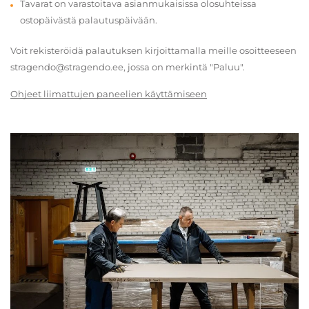
Tavarat on varastoitava asianmukaisissa olosuhteissa
ostopäivästä palautuspäivään.
Voit rekisteröidä palautuksen kirjoittamalla meille osoitteeseen
stragendo@stragendo.ee, jossa on merkintä "Paluu".
Ohjeet liimattujen paneelien käyttämiseen