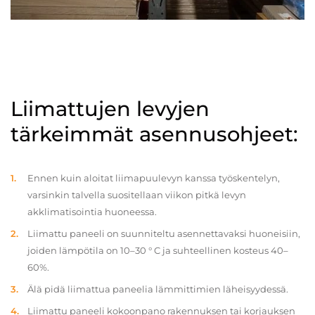
Liimattujen levyjen
tärkeimmät asennusohjeet:
Ennen kuin aloitat liimapuulevyn kanssa työskentelyn,
varsinkin talvella suositellaan viikon pitkä levyn
akklimatisointia huoneessa.
Liimattu paneeli on suunniteltu asennettavaksi huoneisiin,
joiden lämpötila on 10–30 ° C ja suhteellinen kosteus 40–
60%.
Älä pidä liimattua paneelia lämmittimien läheisyydessä.
Liimattu paneeli kokoonpano rakennuksen tai korjauksen