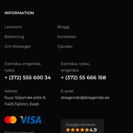
INFORMATION
Leverans
Blogg
Betalning
Kontakter
Om företaget
Tjänster
Estniska, engelska,
Estniska, ryska,
ryska
engelska
+ (372) 555 600 34
+ (372) 55 666 158
Adress
E-post
Suur-Sõjamäe põik 9,
stragendo@stragendo.ee
11415 Tallinn, Eesti
Google reviews
4.9
Sociala nätverk