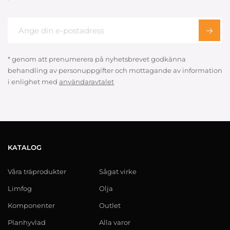
* genom att prenumerera på nyhetsbrevet godkänna
behandling av personuppgifter och mottagande av information
i enlighet med
användaravtalet
KATALOG
Våra träprodukter
Sågat virke
Limfog
Olja
Komponenter
Outlet
Planhyvlad
Alla varor