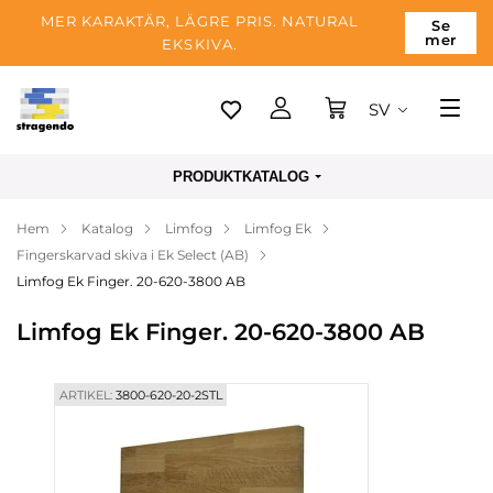
MER KARAKTÄR, LÄGRE PRIS. NATURAL
Se
mer
EKSKIVA.
SV
Tallinn
PRODUKTKATALOG
Leverans
Hem
Katalog
Limfog
Limfog Ek
Betalning
Fingerskarvad skiva i Ek Select (AB)
Om företaget
Limfog Ek Finger. 20-620-3800 AB
Blogg
Limfog Ek Finger. 20-620-3800 AB
Kontakter
ARTIKEL:
3800-620-20-2STL