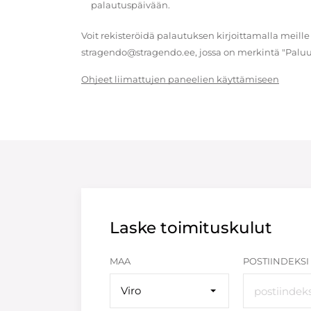
palautuspäivään.
Voit rekisteröidä palautuksen kirjoittamalla meille
stragendo@stragendo.ee, jossa on merkintä "Paluu
Ohjeet liimattujen paneelien käyttämiseen
Laske toimituskulut
MAA
POSTIINDEKSI
Viro