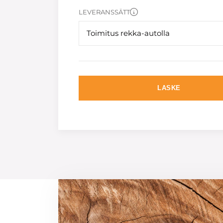
LEVERANSSÄTT
Toimitus rekka-autolla
LASKE