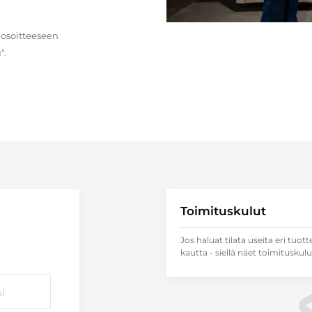
 osoitteeseen
".
Toimituskulut
Jos haluat tilata useita eri tuott
kautta - siellä näet toimituskulu