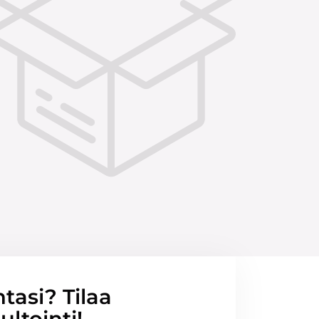
ntasi? Tilaa
ltointi!