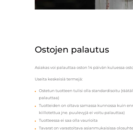
Ostojen palautus
Asiakas voi palauttaa oston 14 päivän kuluessa ost
Useita keskeisiä termejä:
Ostetun tuotteen tulisi olla standardisoitu (räätäl
palauttaa)
Tuotteiden on oltava samassa kunnossa kuin enn
kiillotettua jne. puulevyjä ei voitu palauttaa)
Tuotteessa ei saa olla vaurioita
Tavarat on varastoitava asianmukaisissa olosuhte