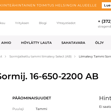
 KIINTEÄHINTAINEN TOIMITUS HELSINGIN ALUEELLE
Lue
+ (372
ksu
Yrityksen
Blogi
Yhteystiedot
stragen
AIHIO
HÖYLÄTTY LAUTA
SAHATAVARA
ÖLJY
yt
Sormijatkettu tammi liimalevy Select (AB)
Liimalevy Tammi Sorm
ormij. 16-650-2200 AB
Hint
PÄÄOMINAISUUDET
Ei saata
Puulaji
Tammi