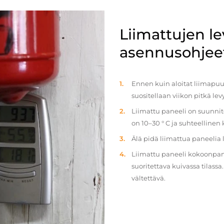
Liimattujen l
asennusohjee
Ennen kuin aloitat liimapuul
suositellaan viikon pitkä le
Liimattu paneeli on suunnit
on 10–30 ° C ja suhteellinen
Älä pidä liimattua paneelia
Liimattu paneeli kokoonpan
suoritettava kuivassa tilass
vältettävä.