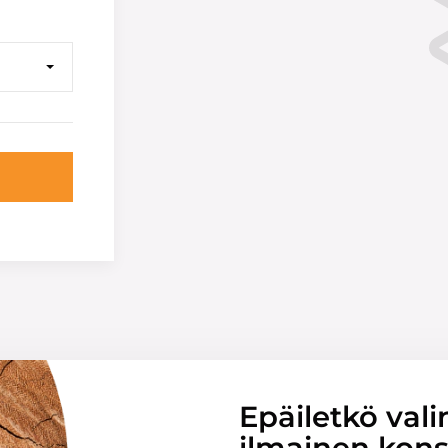
Epäiletkö vali
ilmainen konsu