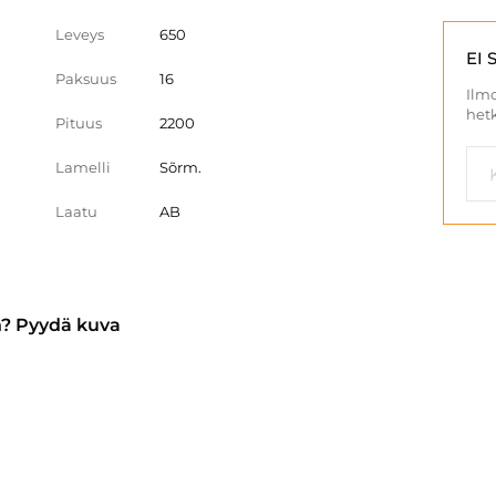
Leveys
650
EI 
Paksuus
16
Ilmo
hetk
Pituus
2200
Lamelli
Sõrm.
Laatu
AB
n? Pyydä kuva