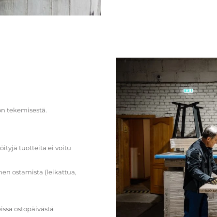
on tekemisestä.
öityjä tuotteita ei voitu
en ostamista (leikattua,
issa ostopäivästä