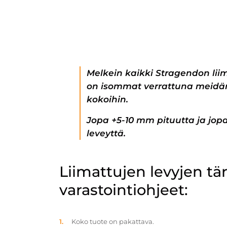
Melkein kaikki Stragendon lii
on isommat verrattuna meidän
kokoihin.
Jopa +5-10 mm pituutta ja jo
leveyttä.
Liimattujen levyjen t
varastointiohjeet:
Koko tuote on pakattava.