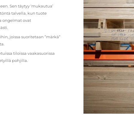
lkeen. Sen täytyy ‘mukautua’
öntä talvella, kun tuote
ja ongelmat ovat
ästi.
loihin, joissa suoritetaan ”märkä”
ta.
etuissa tiloissa vaakasuorissa
illä pohjilla.