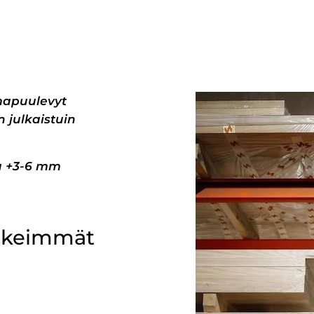
mapuulevyt
 julkaistuin
pa +3-6 mm
ärkeimmät