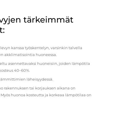
evyjen tärkeimmät
t:
evyn kanssa työskentelyn, varsinkin talvella
vyn akklimatisointia huoneessa.
eltu asennettavaksi huoneisiin, joiden lämpötila
 kosteus 40–60%.
 lämmittimien läheisyydessä.
o rakennuksen tai korjauksen aikana on
a. Myös huonoa kosteutta ja korkeaa lämpötilaa on