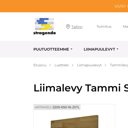
UUSI!
Toimitus
Ma
Tallinn
PUUTUOTTEEMME
LIIMAPUULEVYT
Etusivu
Luettelo
Liimapuulevyt
Tammilev
Liimalevy Tammi S
ARTIKKELI:
2200-650-16-2STL