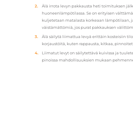
Älä irrota levyn pakkausta heti toimituksen jä
huoneenlämpötilassa. Se on erityisen välttämät
kuljetetaan matalasta korkeaan lämpötilaan, 
väistämättömiä, jos purat pakkauksen välittöm
Älä säilytä liimattua levyä erittäin kosteisiin ti
korjaustöitä, kuten rappausta, kitkaa, pinnoitet
Liimatut levyt on säilytettävä kuivissa ja tuulet
pinoissa mahdollisuuksien mukaan pehmennety