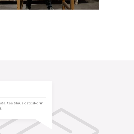
eita, tee tilaus ostoskorin
t.