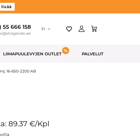
 lisää
) 55 666 158
FI
do@stragendo.ee
LIIMAPUULEVYJEN OUTLET
PALVELUT
ij. 16-650-2200 AB
a: 89.37 €/Kpl
villa