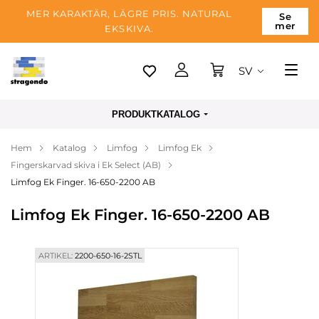
MER KARAKTÄR, LÄGRE PRIS. NATURAL
Se
mer
EKSKIVA.
SV
Tallinn
PRODUKTKATALOG
Leverans
Hem
Katalog
Limfog
Limfog Ek
Betalning
Fingerskarvad skiva i Ek Select (AB)
Om företaget
Limfog Ek Finger. 16-650-2200 AB
Blogg
Limfog Ek Finger. 16-650-2200 AB
Kontakter
ARTIKEL:
2200-650-16-2STL