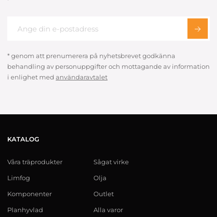
* genom att prenumerera på nyhetsbrevet godkänna
behandling av personuppgifter och mottagande av information
i enlighet med
användaravtalet
KATALOG
Våra träprodukter
Sågat virke
Limfog
Olja
Komponenter
Outlet
Planhyvlad
Alla varor