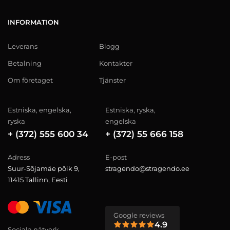
INFORMATION
Leverans
Blogg
Betalning
Kontakter
Om företaget
Tjänster
Estniska, engelska,
Estniska, ryska,
ryska
engelska
+ (372) 555 600 34
+ (372) 55 666 158
Adress
E-post
Suur-Sõjamäe põik 9,
stragendo@stragendo.ee
11415 Tallinn, Eesti
Google reviews
4.9
Sociala nätverk