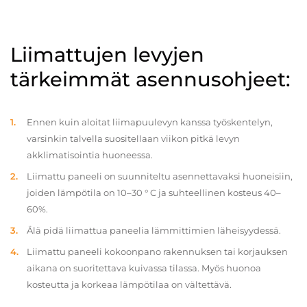
Liimattujen levyjen
tärkeimmät asennusohjeet:
Ennen kuin aloitat liimapuulevyn kanssa työskentelyn,
varsinkin talvella suositellaan viikon pitkä levyn
akklimatisointia huoneessa.
Liimattu paneeli on suunniteltu asennettavaksi huoneisiin,
joiden lämpötila on 10–30 ° C ja suhteellinen kosteus 40–
60%.
Älä pidä liimattua paneelia lämmittimien läheisyydessä.
Liimattu paneeli kokoonpano rakennuksen tai korjauksen
aikana on suoritettava kuivassa tilassa. Myös huonoa
kosteutta ja korkeaa lämpötilaa on vältettävä.