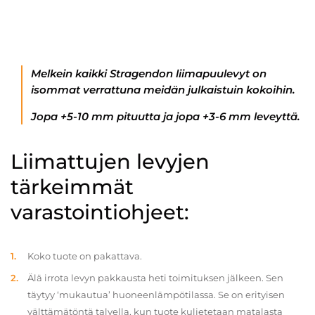
Melkein kaikki Stragendon liimapuulevyt on
isommat verrattuna meidän julkaistuin kokoihin.
Jopa +5-10 mm pituutta ja jopa +3-6 mm leveyttä.
Liimattujen levyjen
tärkeimmät
varastointiohjeet:
Koko tuote on pakattava.
Älä irrota levyn pakkausta heti toimituksen jälkeen. Sen
täytyy ‘mukautua’ huoneenlämpötilassa. Se on erityisen
välttämätöntä talvella, kun tuote kuljetetaan matalasta