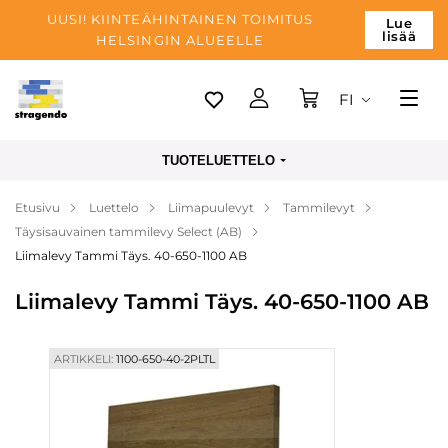
UUSI! KIINTEÄHINTAINEN TOIMITUS
Lue
lisää
HELSINGIN ALUEELLE
FI
Tallinn
TUOTELUETTELO
Toimitus
Etusivu
Luettelo
Liimapuulevyt
Tammilevyt
Maksu
Täysisauvainen tammilevy Select (AB)
Yrityksen
Liimalevy Tammi Täys. 40-650-1100 AB
Blogi
Liimalevy Tammi Täys. 40-650-1100 AB
Yhteystiedot
ARTIKKELI:
1100-650-40-2PLTL