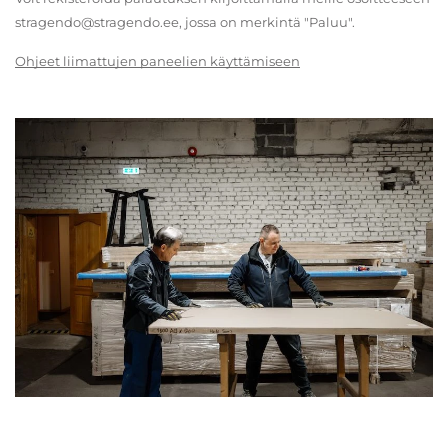
stragendo@stragendo.ee, jossa on merkintä "Paluu".
Ohjeet liimattujen paneelien käyttämiseen