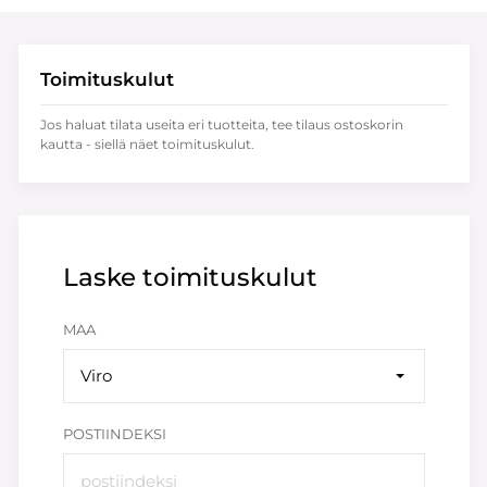
Toimituskulut
Jos haluat tilata useita eri tuotteita, tee tilaus ostoskorin
kautta - siellä näet toimituskulut.
Laske toimituskulut
MAA
Viro
POSTIINDEKSI