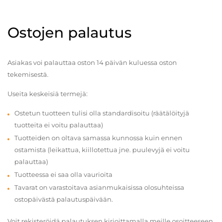
Ostojen palautus
Asiakas voi palauttaa oston 14 päivän kuluessa oston
tekemisestä.
Useita keskeisiä termejä:
Ostetun tuotteen tulisi olla standardisoitu (räätälöityjä
tuotteita ei voitu palauttaa)
Tuotteiden on oltava samassa kunnossa kuin ennen
ostamista (leikattua, kiillotettua jne. puulevyjä ei voitu
palauttaa)
Tuotteessa ei saa olla vaurioita
Tavarat on varastoitava asianmukaisissa olosuhteissa
ostopäivästä palautuspäivään.
Voit rekisteröidä palautuksen kirjoittamalla meille osoitteeseen