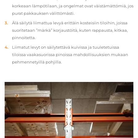
korkeaan lämpötilaan, ja ongelmat ovat väistämättömiä, jos
purat pakkauksen välittömästi.
Älä säilytä liimattua levyä erittäin kosteisiin tiloihin, joissa
suoritetaan ”märkä” korjaustöitä, kuten rappausta, kitkaa,
pinnoitetta.
Liimatut levyt on säilytettävä kuivissa ja tuuletetuissa
tiloissa vaakasuorissa pinoissa mahdollisuuksien mukaan
pehmennetyillä pohjilla.