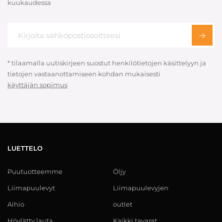
kuukaudessa
* tilaamalla uutiskirjeen suostut henkilötietojen käsittelyyn ja
tietojen vastaanottamiseen kohdan mukaisesti
käyttäjän sopimus
LUETTELO
Puutuotteemme
Öljy
Liimapuulevyt
Liimapuulevyjen
Aihio
outlet
Höylätty lauta
Kaikki tavarat