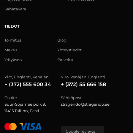
Sahatavara
TIEDOT
Toimitus
Blogi
Maksu
Yhteystiedot
Yrityksen
Palvelut
Viro, Englanti, Venäjän
Viro, Venäjän, Englanti
+ (372) 555 600 34
+ (372) 55 666 158
Osoite
Sähköposti
Suur-Sõjamäe põik 9,
stragendo@stragendo.ee
11415 Tallinn, Eesti
Google reviews