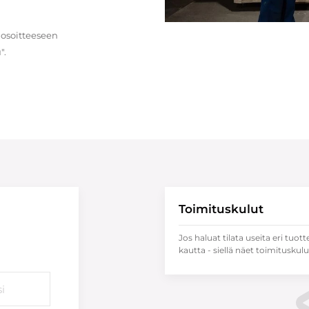
 osoitteeseen
".
Toimituskulut
Jos haluat tilata useita eri tuott
kautta - siellä näet toimituskulu