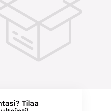
ntasi? Tilaa
ltointi!