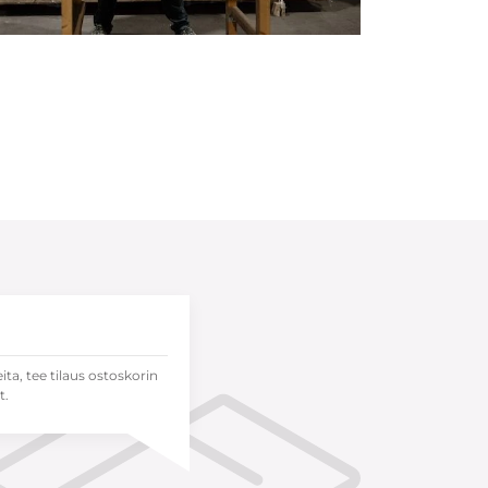
eita, tee tilaus ostoskorin
t.