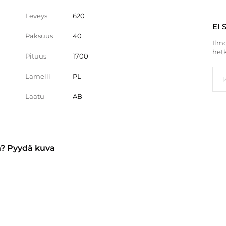
Leveys
620
EI 
Paksuus
40
Ilmo
hetk
Pituus
1700
Lamelli
PL
Laatu
AB
n? Pyydä kuva