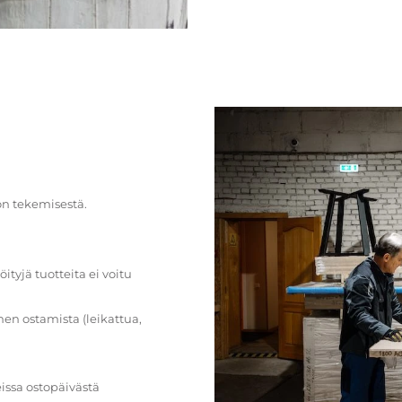
on tekemisestä.
öityjä tuotteita ei voitu
en ostamista (leikattua,
issa ostopäivästä