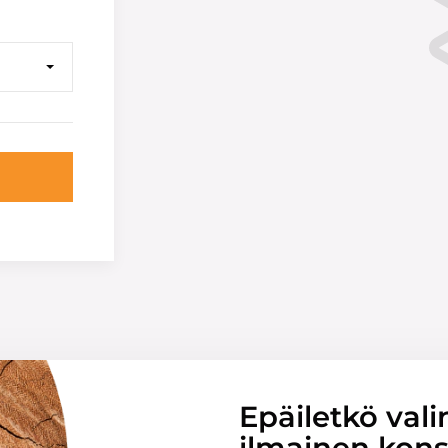
Epäiletkö vali
ilmainen konsu