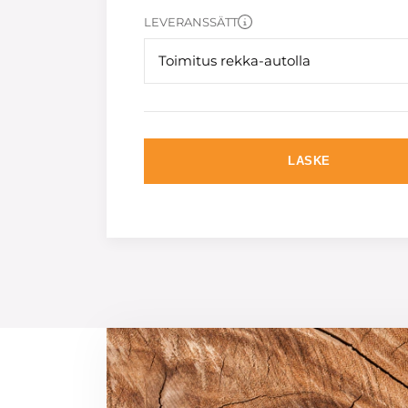
LEVERANSSÄTT
Toimitus rekka-autolla
LASKE