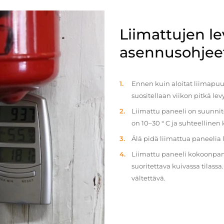
Liimattujen l
asennusohjee
Ennen kuin aloitat liimapuul
suositellaan viikon pitkä le
Liimattu paneeli on suunnit
on 10–30 ° C ja suhteellinen
Älä pidä liimattua paneelia
Liimattu paneeli kokoonpan
suoritettava kuivassa tilass
vältettävä.