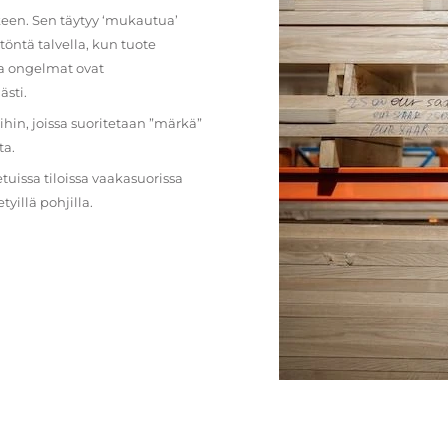
lkeen. Sen täytyy ‘mukautua’
öntä talvella, kun tuote
ja ongelmat ovat
ästi.
loihin, joissa suoritetaan ”märkä”
ta.
etuissa tiloissa vaakasuorissa
illä pohjilla.