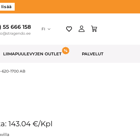
 lisää
) 55 666 158
FI
do@stragendo.ee
LIIMAPUULEVYJEN OUTLET
PALVELUT
0-620-1700 AB
a: 143.04 €/Kpl
villa