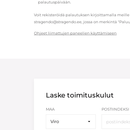
palautuspäivään.
Voit rekisteröidä palautuksen kirjoittamalla meille
stragendo@stragendo.ee, jossa on merkintä "Paluu
Ohjeet liimattujen paneelien käyttämiseen
Laske toimituskulut
MAA
POSTIINDEKSI
Viro