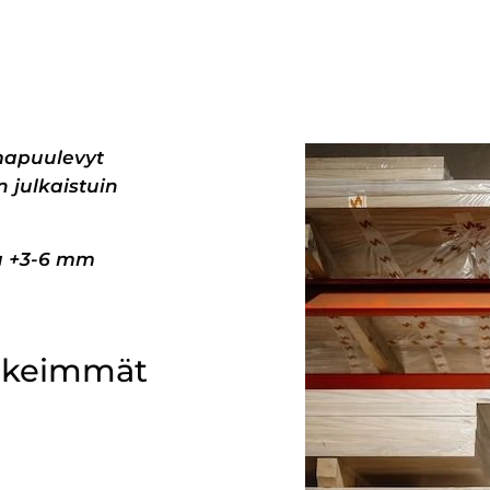
mapuulevyt
 julkaistuin
pa +3-6 mm
ärkeimmät