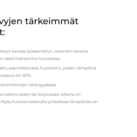
evyjen tärkeimmät
t:
evyn kanssa työskentelyn, varsinkin talvella
vyn akklimatisointia huoneessa.
eltu asennettavaksi huoneisiin, joiden lämpötila
 kosteus 40–60%.
 lämmittimien läheisyydessä.
o rakennuksen tai korjauksen aikana on
a. Myös huonoa kosteutta ja korkeaa lämpötilaa on