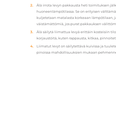
Älä irrota levyn pakkausta heti toimituksen jä
huoneenlämpötilassa. Se on erityisen välttämät
kuljetetaan matalasta korkeaan lämpötilaan, 
väistämättömiä, jos purat pakkauksen välittöm
Älä säilytä liimattua levyä erittäin kosteisiin ti
korjaustöitä, kuten rappausta, kitkaa, pinnoitet
Liimatut levyt on säilytettävä kuivissa ja tuulet
pinoissa mahdollisuuksien mukaan pehmennety