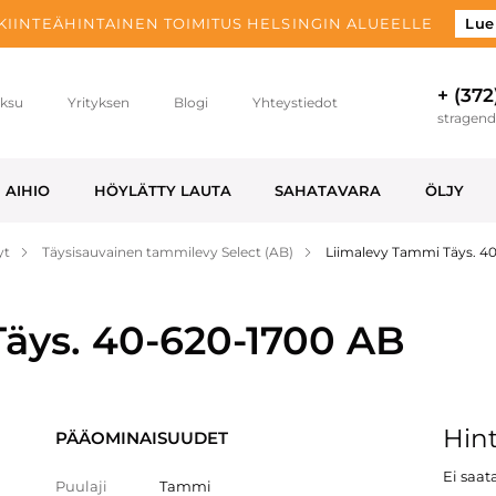
 KIINTEÄHINTAINEN TOIMITUS HELSINGIN ALUEELLE
Lue
+ (372
ksu
Yrityksen
Blogi
Yhteystiedot
stragen
AIHIO
HÖYLÄTTY LAUTA
SAHATAVARA
ÖLJY
yt
Täysisauvainen tammilevy Select (AB)
Liimalevy Tammi Täys. 4
äys. 40-620-1700 AB
Hint
PÄÄOMINAISUUDET
Ei saata
Puulaji
Tammi