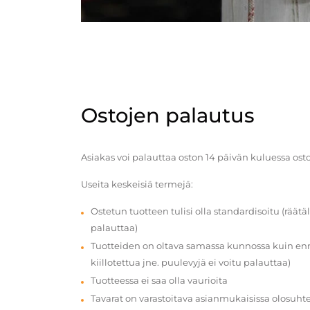
Ostojen palautus
Asiakas voi palauttaa oston 14 päivän kuluessa ost
Useita keskeisiä termejä:
Ostetun tuotteen tulisi olla standardisoitu (räätäl
palauttaa)
Tuotteiden on oltava samassa kunnossa kuin enn
kiillotettua jne. puulevyjä ei voitu palauttaa)
Tuotteessa ei saa olla vaurioita
Tavarat on varastoitava asianmukaisissa olosuhte