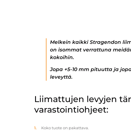
Melkein kaikki Stragendon lii
on isommat verrattuna meidän
kokoihin.
Jopa +5-10 mm pituutta ja jo
leveyttä.
Liimattujen levyjen t
varastointiohjeet:
Koko tuote on pakattava.