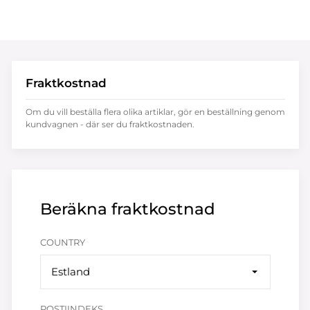
Fraktkostnad
Om du vill beställa flera olika artiklar, gör en beställning genom
kundvagnen - där ser du fraktkostnaden.
Beräkna fraktkostnad
COUNTRY
Estland
POSTIINDEKS