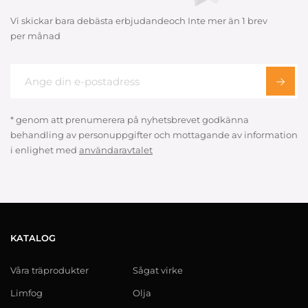
Vi skickar bara debästa erbjudandeoch Inte mer än 1 brev
per månad
* genom att prenumerera på nyhetsbrevet godkänna
behandling av personuppgifter och mottagande av information
i enlighet med
användaravtalet
KATALOG
Våra träprodukter
Sågat virke
Limfog
Olja