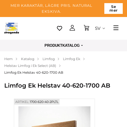
MER KARAKTÄR, LÄGRE PRIS. NATURAL
Se
mer
EKSKIVA.
SV
Tallinn
PRODUKTKATALOG
Leverans
Hem
Katalog
Limfog
Limfog Ek
Betalning
Helstav Limfog i Ek Select (AB)
Om företaget
Limfog Ek Helstav 40-620-1700 AB
Blogg
Limfog Ek Helstav 40-620-1700 AB
Kontakter
ARTIKEL:
1700-620-40-2PLTL