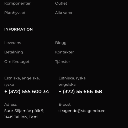
Komponenter
Outlet
Planhyvlad
Alla varor
INFORMATION
Leverans
Blogg
Betalning
Kontakter
Om företaget
Tjänster
Estniska, engelska,
Estniska, ryska,
ryska
engelska
+ (372) 555 600 34
+ (372) 55 666 158
Adress
E-post
Suur-Sõjamäe põik 9,
stragendo@stragendo.ee
11415 Tallinn, Eesti