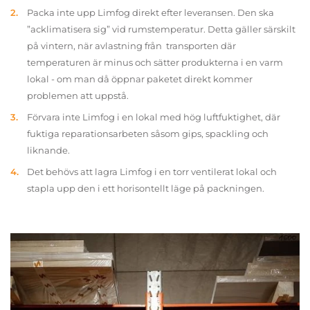
Packa inte upp Limfog direkt efter leveransen. Den ska
”acklimatisera sig” vid rumstemperatur. Detta gäller särskilt
på vintern, när avlastning från transporten där
temperaturen är minus och sätter produkterna i en varm
lokal - om man då öppnar paketet direkt kommer
problemen att uppstå.
Förvara inte Limfog i en lokal med hög luftfuktighet, där
fuktiga reparationsarbeten såsom gips, spackling och
liknande.
Det behövs att lagra Limfog i en torr ventilerat lokal och
stapla upp den i ett horisontellt läge på packningen.