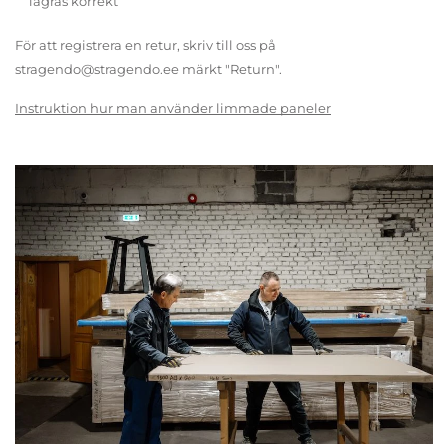
lagras korrekt
För att registrera en retur, skriv till oss på
stragendo@stragendo.ee märkt "Return".
Instruktion hur man använder limmade paneler