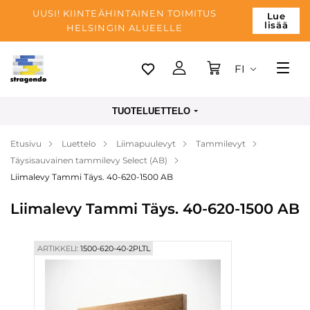
UUSI! KIINTEÄHINTAINEN TOIMITUS
Lue
lisää
HELSINGIN ALUEELLE
FI
Tallinn
TUOTELUETTELO
Toimitus
Etusivu
Luettelo
Liimapuulevyt
Tammilevyt
Maksu
Täysisauvainen tammilevy Select (AB)
Yrityksen
Liimalevy Tammi Täys. 40-620-1500 AB
Blogi
Liimalevy Tammi Täys. 40-620-1500 AB
Yhteystiedot
ARTIKKELI:
1500-620-40-2PLTL