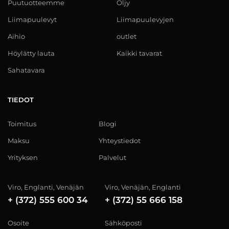
Puutuotteemme
Öljy
Liimapuulevyt
Liimapuulevyjen
Aihio
outlet
Höylätty lauta
Kaikki tavarat
Sahatavara
TIEDOT
Toimitus
Blogi
Maksu
Yhteystiedot
Yrityksen
Palvelut
Viro, Englanti, Venäjän
Viro, Venäjän, Englanti
+ (372) 555 600 34
+ (372) 55 666 158
Osoite
Sähköposti