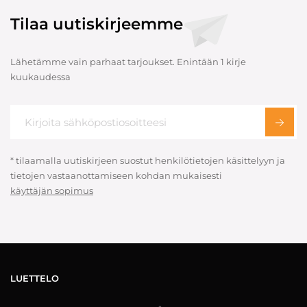
Tilaa uutiskirjeemme
Lähetämme vain parhaat tarjoukset. Enintään 1 kirje
kuukaudessa
* tilaamalla uutiskirjeen suostut henkilötietojen käsittelyyn ja
tietojen vastaanottamiseen kohdan mukaisesti
käyttäjän sopimus
LUETTELO