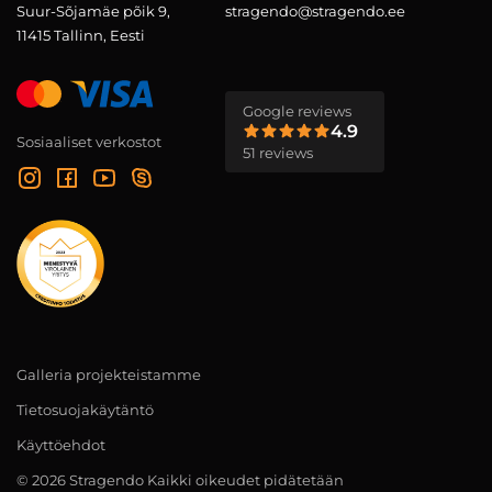
Suur-Sõjamäe põik 9,
stragendo@stragendo.ee
11415 Tallinn, Eesti
Google reviews
4.9
Sosiaaliset verkostot
51 reviews
Galleria projekteistamme
Tietosuojakäytäntö
Käyttöehdot
© 2026 Stragendo Kaikki oikeudet pidätetään