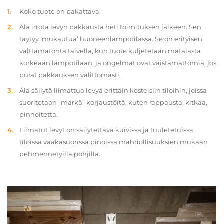
Koko tuote on pakattava.
Älä irrota levyn pakkausta heti toimituksen jälkeen. Sen
täytyy ‘mukautua’ huoneenlämpötilassa. Se on erityisen
välttämätöntä talvella, kun tuote kuljetetaan matalasta
korkeaan lämpötilaan, ja ongelmat ovat väistämättömiä, jos
purat pakkauksen välittömästi.
Älä säilytä liimattua levyä erittäin kosteisiin tiloihin, joissa
suoritetaan ”märkä” korjaustöitä, kuten rappausta, kitkaa,
pinnoitetta.
Liimatut levyt on säilytettävä kuivissa ja tuuletetuissa
tiloissa vaakasuorissa pinoissa mahdollisuuksien mukaan
pehmennetyillä pohjilla.