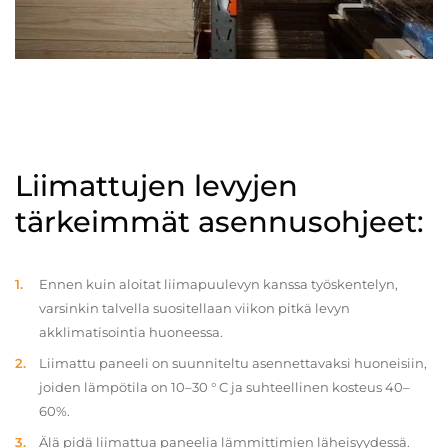
Liimattujen levyjen
tärkeimmät asennusohjeet:
Ennen kuin aloitat liimapuulevyn kanssa työskentelyn,
varsinkin talvella suositellaan viikon pitkä levyn
akklimatisointia huoneessa.
Liimattu paneeli on suunniteltu asennettavaksi huoneisiin,
joiden lämpötila on 10–30 ° C ja suhteellinen kosteus 40–
60%.
Älä pidä liimattua paneelia lämmittimien läheisyydessä.