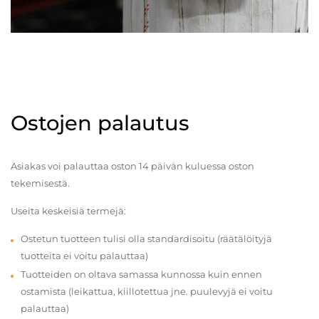
Ostojen palautus
Asiakas voi palauttaa oston 14 päivän kuluessa oston
tekemisestä.
Useita keskeisiä termejä:
Ostetun tuotteen tulisi olla standardisoitu (räätälöityjä
tuotteita ei voitu palauttaa)
Tuotteiden on oltava samassa kunnossa kuin ennen
ostamista (leikattua, kiillotettua jne. puulevyjä ei voitu
palauttaa)