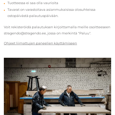
Tuotteessa ei saa olla vaurioita
Tavarat on varastoitava asianmukaisissa olosuhteissa
ostopäivästä palautuspäivään.
Voit rekisteröidä palautuksen kirjoittamalla meille osoitteeseen
stragendo@stragendo.ee, jossa on merkintä "Paluu".
Ohjeet liimattujen paneelien käyttämiseen