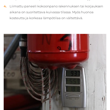
Liimattu paneeli kokoonpano rakennuksen tai korjauksen
aikana on suoritettava kuivassa tilassa. Myös huonoa
kosteutta ja korkeaa lämpötilaa on vältettävä.