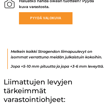
Haluatko nähdä oikean tuotteen? Pyydä
kuva varastosta.
PYYDÄ VALOKUVA
Melkein kaikki Stragendon liimapuulevyt on
isommat verrattuna meidän julkaistuin kokoihin.
Jopa +5-10 mm pituutta ja jopa +3-6 mm leveyttä.
Liimattujen levyjen
tärkeimmät
varastointiohjeet: