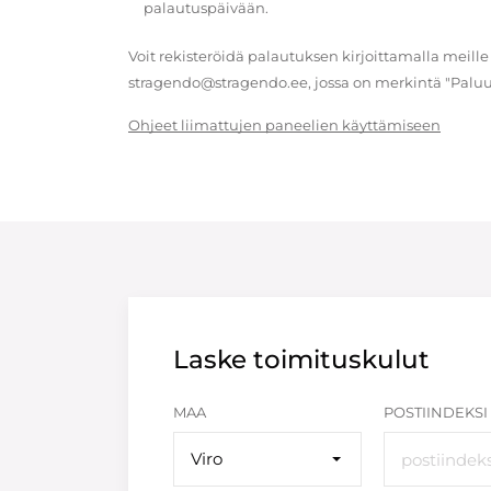
palautuspäivään.
Voit rekisteröidä palautuksen kirjoittamalla meille
stragendo@stragendo.ee, jossa on merkintä "Paluu
Ohjeet liimattujen paneelien käyttämiseen
Laske toimituskulut
MAA
POSTIINDEKSI
Viro