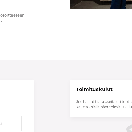
 osoitteeseen
".
Toimituskulut
Jos haluat tilata useita eri tuott
kautta - siellä näet toimituskulu