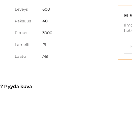
Leveys
600
EI 
Paksuus
40
Ilmo
hetk
Pituus
3000
Lamelli
PL
Laatu
AB
n? Pyydä kuva