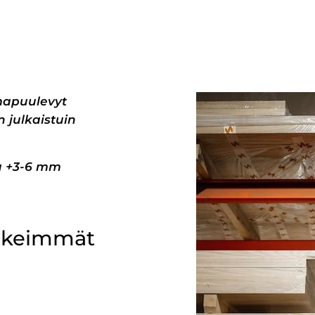
mapuulevyt
 julkaistuin
pa +3-6 mm
ärkeimmät