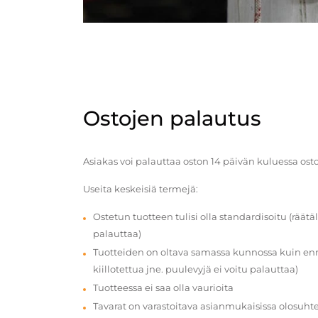
Ostojen palautus
Asiakas voi palauttaa oston 14 päivän kuluessa ost
Useita keskeisiä termejä:
Ostetun tuotteen tulisi olla standardisoitu (räätäl
palauttaa)
Tuotteiden on oltava samassa kunnossa kuin enn
kiillotettua jne. puulevyjä ei voitu palauttaa)
Tuotteessa ei saa olla vaurioita
Tavarat on varastoitava asianmukaisissa olosuhte