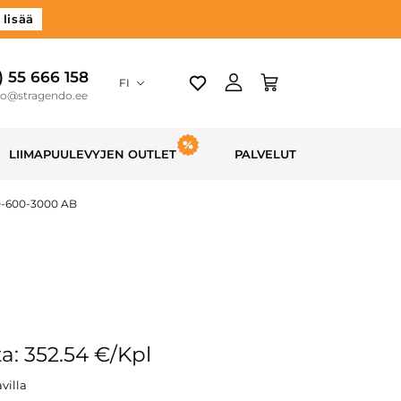
 lisää
) 55 666 158
FI
do@stragendo.ee
LIIMAPUULEVYJEN OUTLET
PALVELUT
40-600-3000 AB
a: 352.54 €/Kpl
villa