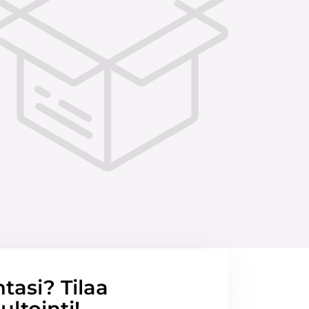
ntasi? Tilaa
ltointi!