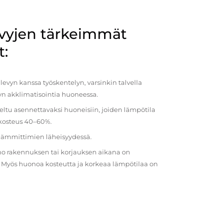
evyjen tärkeimmät
t:
evyn kanssa työskentelyn, varsinkin talvella
vyn akklimatisointia huoneessa.
eltu asennettavaksi huoneisiin, joiden lämpötila
 kosteus 40–60%.
 lämmittimien läheisyydessä.
o rakennuksen tai korjauksen aikana on
a. Myös huonoa kosteutta ja korkeaa lämpötilaa on