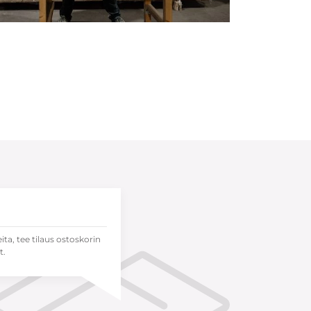
eita, tee tilaus ostoskorin
t.