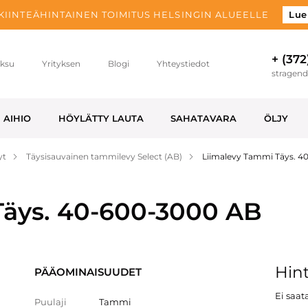
 KIINTEÄHINTAINEN TOIMITUS HELSINGIN ALUEELLE
Lue
+ (372
ksu
Yrityksen
Blogi
Yhteystiedot
stragen
AIHIO
HÖYLÄTTY LAUTA
SAHATAVARA
ÖLJY
yt
Täysisauvainen tammilevy Select (AB)
Liimalevy Tammi Täys. 
äys. 40-600-3000 AB
Hint
PÄÄOMINAISUUDET
Ei saata
Puulaji
Tammi