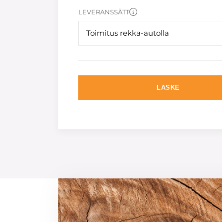
LEVERANSSÄTT
Toimitus rekka-autolla
LASKE