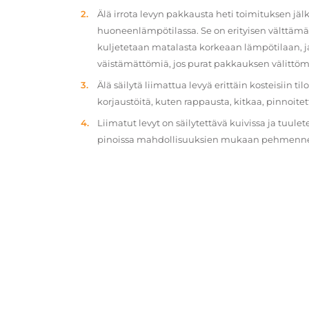
Älä irrota levyn pakkausta heti toimituksen jä
huoneenlämpötilassa. Se on erityisen välttämät
kuljetetaan matalasta korkeaan lämpötilaan, 
väistämättömiä, jos purat pakkauksen välittöm
Älä säilytä liimattua levyä erittäin kosteisiin ti
korjaustöitä, kuten rappausta, kitkaa, pinnoitet
Liimatut levyt on säilytettävä kuivissa ja tuulet
pinoissa mahdollisuuksien mukaan pehmennety