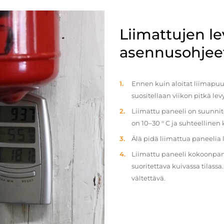
Liimattujen l
asennusohjee
Ennen kuin aloitat liimapuul
suositellaan viikon pitkä le
Liimattu paneeli on suunnit
on 10–30 ° C ja suhteellinen
Älä pidä liimattua paneelia
Liimattu paneeli kokoonpan
suoritettava kuivassa tilass
vältettävä.