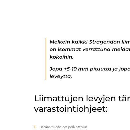
Melkein kaikki Stragendon lii
on isommat verrattuna meidän
kokoihin.
Jopa +5-10 mm pituutta ja jo
leveyttä.
Liimattujen levyjen t
varastointiohjeet:
Koko tuote on pakattava.