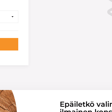
Epäiletkö vali
ilmainen konsu