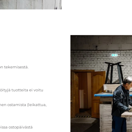
on tekemisestä.
öityjä tuotteita ei voitu
en ostamista (leikattua,
issa ostopäivästä