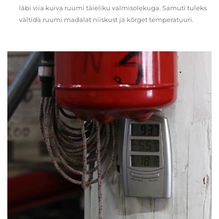
läbi viia kuiva ruumi täieliku valmisolekuga. Samuti tuleks
vältida ruumi madalat niiskust ja kõrget temperatuuri.