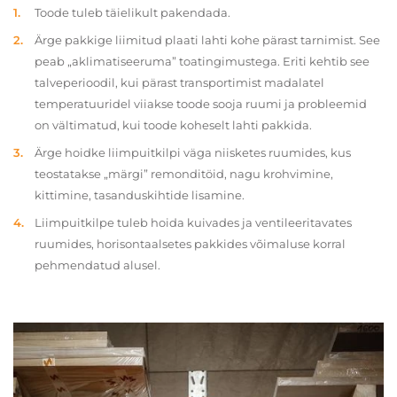
Toode tuleb täielikult pakendada.
Ärge pakkige liimitud plaati lahti kohe pärast tarnimist. See
peab „aklimatiseeruma” toatingimustega. Eriti kehtib see
talveperioodil, kui pärast transportimist madalatel
temperatuuridel viiakse toode sooja ruumi ja probleemid
on vältimatud, kui toode koheselt lahti pakkida.
Ärge hoidke liimpuitkilpi väga niisketes ruumides, kus
teostatakse „märgi” remonditöid, nagu krohvimine,
kittimine, tasanduskihtide lisamine.
Liimpuitkilpe tuleb hoida kuivades ja ventileeritavates
ruumides, horisontaalsetes pakkides võimaluse korral
pehmendatud alusel.