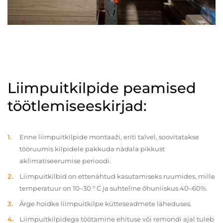
Liimpuitkilpide peamised
töötlemiseeskirjad:
Enne liimpuitkilpide montaaži, eriti talvel, soovitatakse
tööruumis kilpidele pakkuda nädala pikkust
aklimatiseerumise perioodi.
Liimpuitkilbid on ettenähtud kasutamiseks ruumides, mille
temperatuur on 10–30 ° C ja suhteline õhuniiskus 40–60%.
Ärge hoidke liimpuitkilpe kütteseadmete läheduses.
Liimpuitkilpidega töötamine ehituse või remondi ajal tuleb