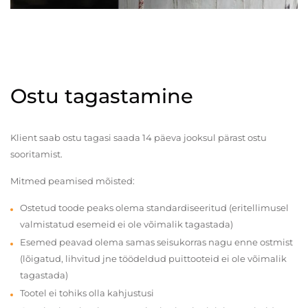
Ostu tagastamine
Klient saab ostu tagasi saada 14 päeva jooksul pärast ostu
sooritamist.
Mitmed peamised mõisted:
Ostetud toode peaks olema standardiseeritud (eritellimusel
valmistatud esemeid ei ole võimalik tagastada)
Esemed peavad olema samas seisukorras nagu enne ostmist
(lõigatud, lihvitud jne töödeldud puittooteid ei ole võimalik
tagastada)
Tootel ei tohiks olla kahjustusi