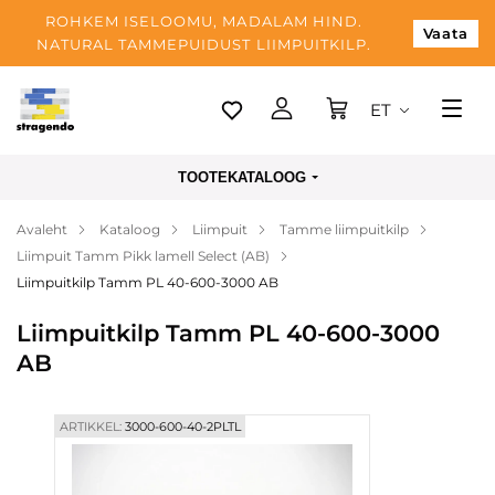
ROHKEM ISELOOMU, MADALAM HIND.
Vaata
NATURAL TAMMEPUIDUST LIIMPUITKILP.
ET
Tallinn
TOOTEKATALOOG
Tarnimine
Avaleht
Kataloog
Liimpuit
Tamme liimpuitkilp
Makse
Liimpuit Tamm Pikk lamell Select (AB)
Meist
Liimpuitkilp Tamm PL 40-600-3000 AB
Blogi
Liimpuitkilp Tamm PL 40-600-3000
AB
Kontaktid
ARTIKKEL:
3000-600-40-2PLTL