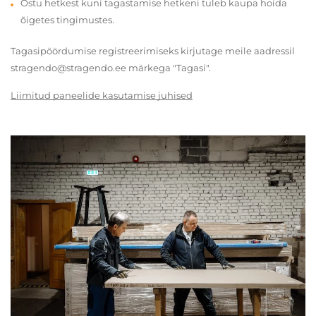
Ostu hetkest kuni tagastamise hetkeni tuleb kaupa hoida
õigetes tingimustes.
Tagasipöördumise registreerimiseks kirjutage meile aadressil
stragendo@stragendo.ee märkega "Tagasi".
Liimitud paneelide kasutamise juhised