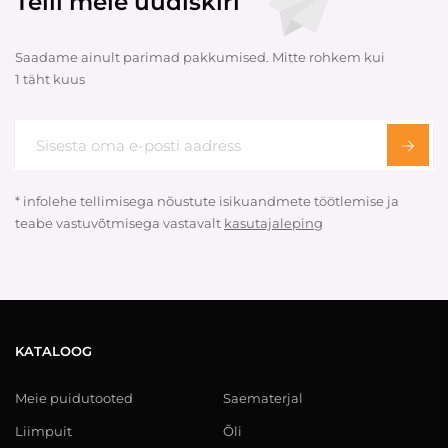
Telli meie uudiskiri
Saadame ainult parimad pakkumised. Mitte rohkem kui
1 täht kuus
* infolehe tellimisega nõustute isikuandmete töötlemise ja
teabe vastuvõtmisega vastavalt
kasutajaleping
KATALOOG
Meie puidutooted
Saematerjal
Liimpuit
Õli