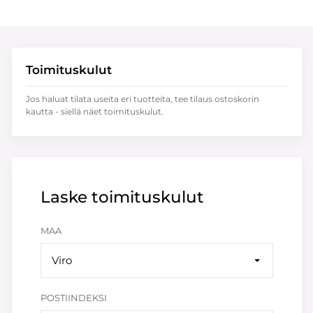
Toimituskulut
Jos haluat tilata useita eri tuotteita, tee tilaus ostoskorin
kautta - siellä näet toimituskulut.
Laske toimituskulut
MAA
Viro
POSTIINDEKSI