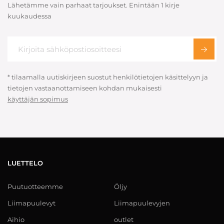
Lähetämme vain parhaat tarjoukset. Enintään 1 kirje
kuukaudessa
* tilaamalla uutiskirjeen suostut henkilötietojen käsittelyyn ja
tietojen vastaanottamiseen kohdan mukaisesti
käyttäjän sopimus
LUETTELO
Puutuotteemme
Öljy
Liimapuulevyt
Liimapuulevyjen
Aihio
outlet