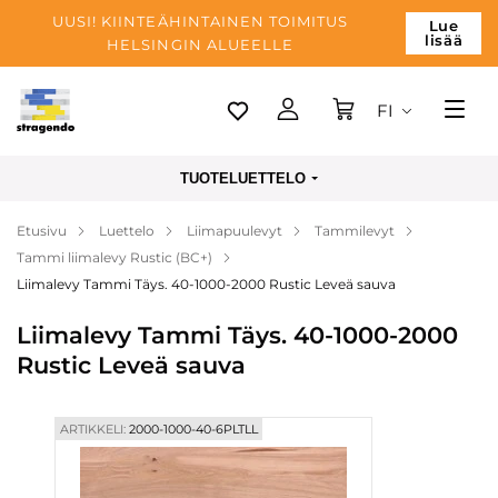
UUSI! KIINTEÄHINTAINEN TOIMITUS
Lue
lisää
HELSINGIN ALUEELLE
FI
Tallinn
TUOTELUETTELO
Toimitus
Etusivu
Luettelo
Liimapuulevyt
Tammilevyt
Maksu
Tammi liimalevy Rustic (BC+)
Yrityksen
Liimalevy Tammi Täys. 40-1000-2000 Rustic Leveä sauva
Blogi
Liimalevy Tammi Täys. 40-1000-2000
Rustic Leveä sauva
Yhteystiedot
ARTIKKELI:
2000-1000-40-6PLTLL