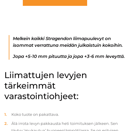
Melkein kaikki Stragendon liimapuulevyt on
isommat verrattuna meidän julkaistuin kokoihin.
Jopa +5-10 mm pituutta ja jopa +3-6 mm leveyttä.
Liimattujen levyjen
tärkeimmät
varastointiohjeet:
Koko tuote on pakattava.
Älä irrota levyn pakkausta heti toimituksen jälkeen. Sen
täytyy ‘mukautua’ huoneenlämpötilassa. Se on erityisen