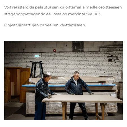
Voit rekisteröidä palautuksen kirjoittamalla meille osoitteeseen
stragendo@stragendo.ee, jossa on merkintä "Paluu".
Ohjeet liimattujen paneelien käyttämiseen