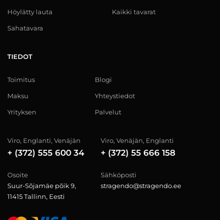
Höylätty lauta
Kaikki tavarat
Sahatavara
TIEDOT
Toimitus
Blogi
Maksu
Yhteystiedot
Yrityksen
Palvelut
Viro, Englanti, Venäjän
Viro, Venäjän, Englanti
+ (372) 555 600 34
+ (372) 55 666 158
Osoite
Sähköposti
Suur-Sõjamäe põik 9,
stragendo@stragendo.ee
11415 Tallinn, Eesti