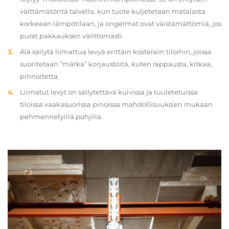
välttämätöntä talvella, kun tuote kuljetetaan matalasta
korkeaan lämpötilaan, ja ongelmat ovat väistämättömiä, jos
purat pakkauksen välittömästi.
Älä säilytä liimattua levyä erittäin kosteisiin tiloihin, joissa
suoritetaan ”märkä” korjaustöitä, kuten rappausta, kitkaa,
pinnoitetta.
Liimatut levyt on säilytettävä kuivissa ja tuuletetuissa
tiloissa vaakasuorissa pinoissa mahdollisuuksien mukaan
pehmennetyillä pohjilla.