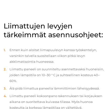
Liimattujen levyjen
tärkeimmät asennusohjeet:
Ennen kuin aloitat liimapuulevyn kanssa työskentelyn,
varsinkin talvella suositellaan viikon pitkä levyn
akklimatisointia huoneessa.
Liimattu paneeli on suunniteltu asennettavaksi huoneisiin,
joiden lämpötila on 10–30 ° C ja suhteellinen kosteus 40–
60%.
Älä pidä liimattua paneelia lämmittimien läheisyydessä.
Liimattu paneeli kokoonpano rakennuksen tai korjauksen
aikana on suoritettava kuivassa tilassa. Myös huonoa
kosteutta ja korkeaa lämpötilaa on vältettävä.