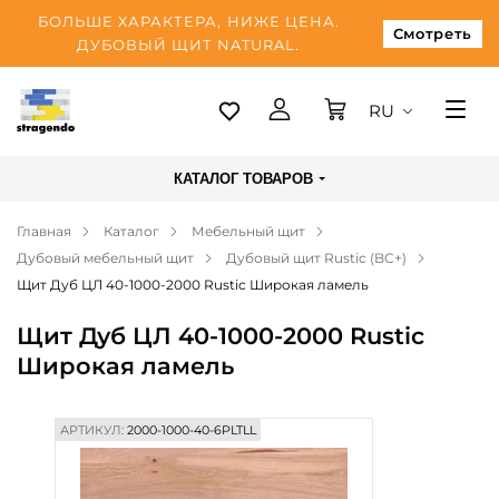
БОЛЬШЕ ХАРАКТЕРА, НИЖЕ ЦЕНА.
Смотреть
ДУБОВЫЙ ЩИТ NATURAL.
RU
Таллинн
КАТАЛОГ ТОВАРОВ
Доставка
Главная
Каталог
Мебельный щит
Оплата
Дубовый мебельный щит
Дубовый щит Rustic (BC+)
О нас
Щит Дуб ЦЛ 40-1000-2000 Rustic Широкая ламель
Блог
Щит Дуб ЦЛ 40-1000-2000 Rustic
Широкая ламель
Контакты
АРТИКУЛ:
2000-1000-40-6PLTLL