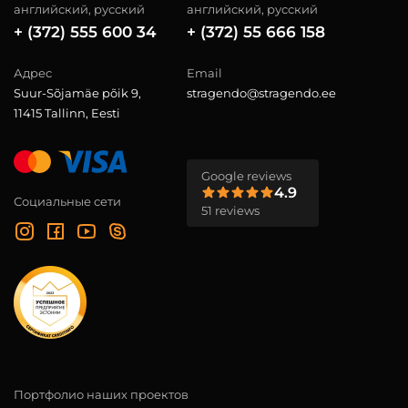
английский, русский
английский, русский
+ (372) 555 600 34
+ (372) 55 666 158
Адрес
Email
Suur-Sõjamäe põik 9,
stragendo@stragendo.ee
11415 Tallinn, Eesti
Google reviews
4.9
Социальные сети
51 reviews
Портфолио наших проектов