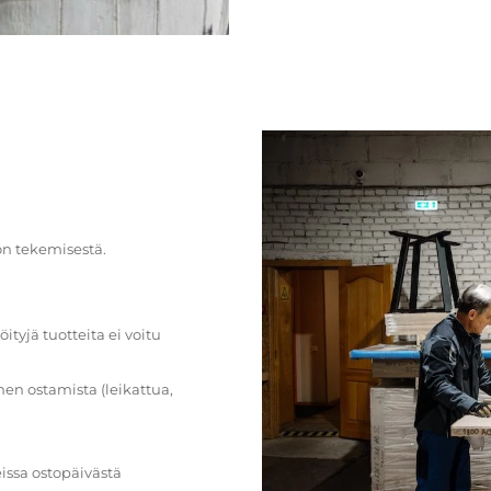
on tekemisestä.
öityjä tuotteita ei voitu
en ostamista (leikattua,
issa ostopäivästä