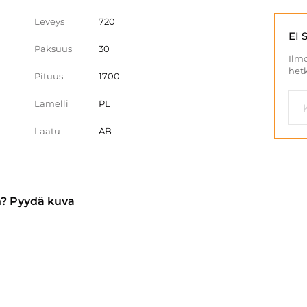
Leveys
720
EI 
Paksuus
30
Ilmo
hetk
Pituus
1700
Lamelli
PL
Laatu
AB
n? Pyydä kuva