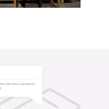
eita, tee tilaus ostoskorin
t.