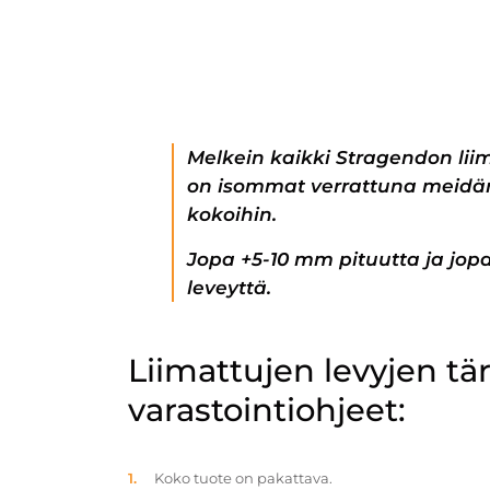
Melkein kaikki Stragendon lii
on isommat verrattuna meidän
kokoihin.
Jopa +5-10 mm pituutta ja jo
leveyttä.
Liimattujen levyjen t
varastointiohjeet:
Koko tuote on pakattava.