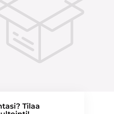
ntasi? Tilaa
ltointi!