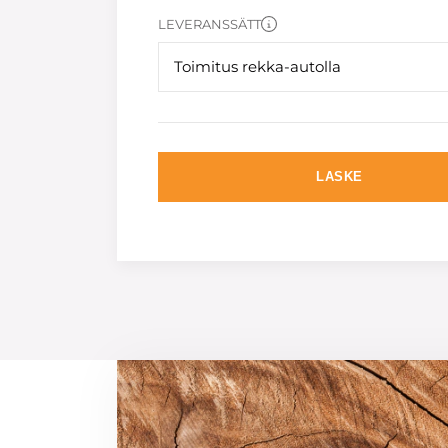
LEVERANSSÄTT
Toimitus rekka-autolla
LASKE