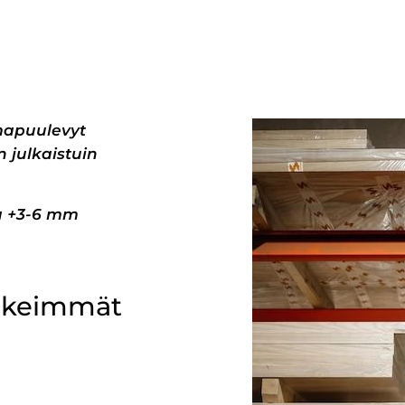
mapuulevyt
 julkaistuin
pa +3-6 mm
ärkeimmät