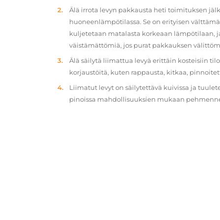
Älä irrota levyn pakkausta heti toimituksen jä
huoneenlämpötilassa. Se on erityisen välttämät
kuljetetaan matalasta korkeaan lämpötilaan, 
väistämättömiä, jos purat pakkauksen välittöm
Älä säilytä liimattua levyä erittäin kosteisiin ti
korjaustöitä, kuten rappausta, kitkaa, pinnoitet
Liimatut levyt on säilytettävä kuivissa ja tuulet
pinoissa mahdollisuuksien mukaan pehmennety