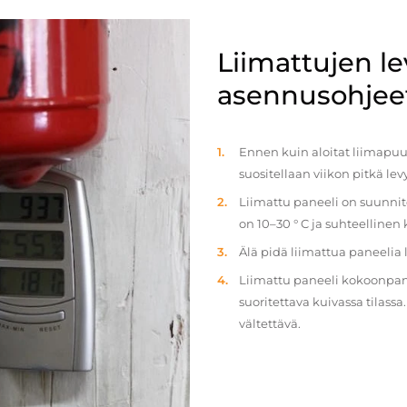
Liimattujen l
asennusohjee
Ennen kuin aloitat liimapuul
suositellaan viikon pitkä le
Liimattu paneeli on suunnit
on 10–30 ° C ja suhteellinen
Älä pidä liimattua paneelia
Liimattu paneeli kokoonpan
suoritettava kuivassa tilass
vältettävä.