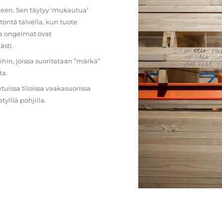
lkeen. Sen täytyy ‘mukautua’
öntä talvella, kun tuote
ja ongelmat ovat
ästi.
loihin, joissa suoritetaan ”märkä”
ta.
etuissa tiloissa vaakasuorissa
illä pohjilla.