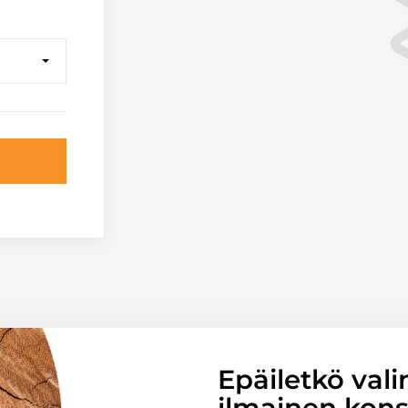
Epäiletkö vali
ilmainen konsu