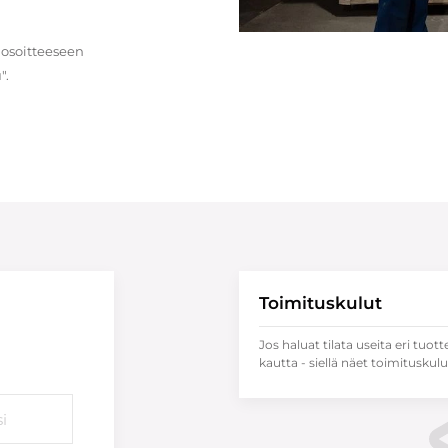
 osoitteeseen
".
Toimituskulut
Jos haluat tilata useita eri tuott
kautta - siellä näet toimituskulu