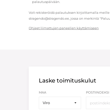
palautuspäivään.
Voit rekisteröidä palautuksen kirjoittamalla meille
stragendo@stragendo.ee, jossa on merkintä "Paluu
Ohjeet liimattujen paneelien käyttämiseen
Laske toimituskulut
MAA
POSTIINDEKSI
Viro