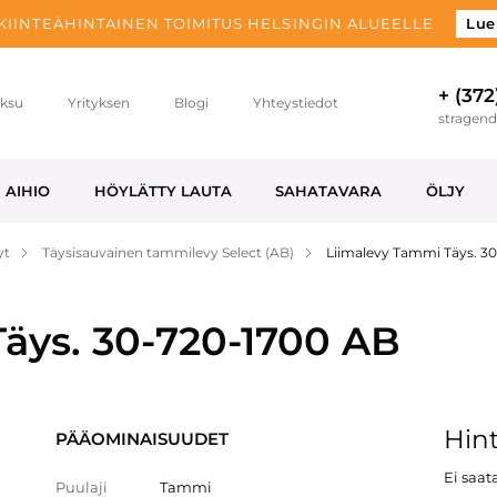
 KIINTEÄHINTAINEN TOIMITUS HELSINGIN ALUEELLE
Lue
+ (372
ksu
Yrityksen
Blogi
Yhteystiedot
stragen
AIHIO
HÖYLÄTTY LAUTA
SAHATAVARA
ÖLJY
yt
Täysisauvainen tammilevy Select (AB)
Liimalevy Tammi Täys. 3
äys. 30-720-1700 AB
Hint
PÄÄOMINAISUUDET
Ei saata
Puulaji
Tammi