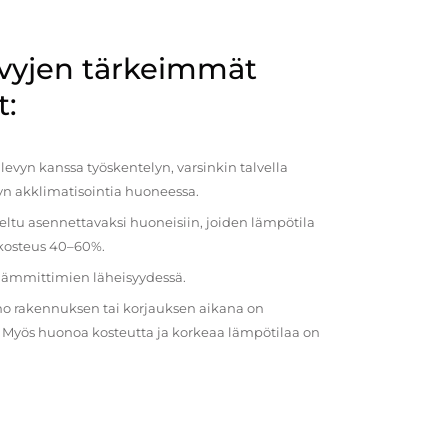
evyjen tärkeimmät
t:
evyn kanssa työskentelyn, varsinkin talvella
vyn akklimatisointia huoneessa.
eltu asennettavaksi huoneisiin, joiden lämpötila
 kosteus 40–60%.
 lämmittimien läheisyydessä.
o rakennuksen tai korjauksen aikana on
a. Myös huonoa kosteutta ja korkeaa lämpötilaa on