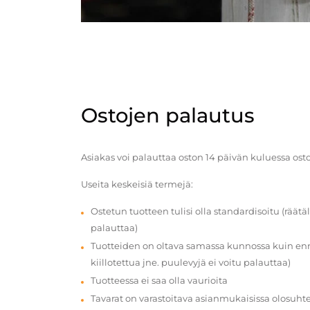
Ostojen palautus
Asiakas voi palauttaa oston 14 päivän kuluessa ost
Useita keskeisiä termejä:
Ostetun tuotteen tulisi olla standardisoitu (räätäl
palauttaa)
Tuotteiden on oltava samassa kunnossa kuin enn
kiillotettua jne. puulevyjä ei voitu palauttaa)
Tuotteessa ei saa olla vaurioita
Tavarat on varastoitava asianmukaisissa olosuhte