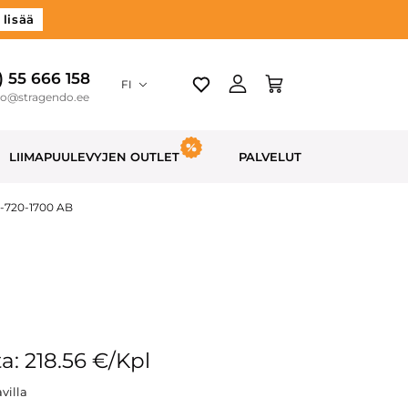
 lisää
) 55 666 158
FI
do@stragendo.ee
LIIMAPUULEVYJEN OUTLET
PALVELUT
0-720-1700 AB
a: 218.56 €/Kpl
villa