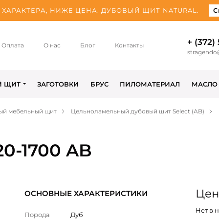
ХАРАКТЕРА, НИЖЕ ЦЕНА. ДУБОВЫЙ ЩИТ NATURAL.
С
+ (372)
Оплата
О нас
Блог
Контакты
stragendo
Й ЩИТ
ЗАГОТОВКИ
БРУС
ПИЛОМАТЕРИАЛ
МАСЛО
ый мебельный щит
Цельноламельный дубовый щит Select (AB)
20-1700 AB
Цена
ОСНОВНЫЕ ХАРАКТЕРИСТИКИ
Нет в 
Порода
Дуб