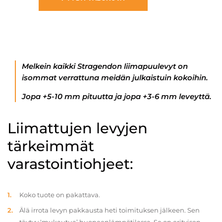
Melkein kaikki Stragendon liimapuulevyt on
isommat verrattuna meidän julkaistuin kokoihin.
Jopa +5-10 mm pituutta ja jopa +3-6 mm leveyttä.
Liimattujen levyjen
tärkeimmät
varastointiohjeet:
Koko tuote on pakattava.
Älä irrota levyn pakkausta heti toimituksen jälkeen. Sen