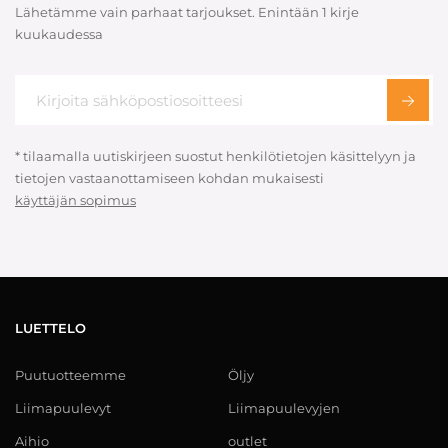
Lähetämme vain parhaat tarjoukset. Enintään 1 kirje
kuukaudessa
* tilaamalla uutiskirjeen suostut henkilötietojen käsittelyyn ja
tietojen vastaanottamiseen kohdan mukaisesti
käyttäjän sopimus
LUETTELO
Puutuotteemme
Öljy
Liimapuulevyt
Liimapuulevyjen
Aihio
outlet