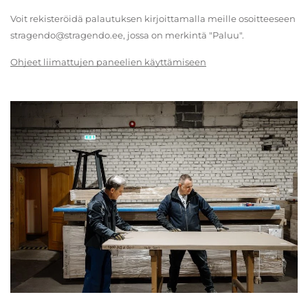
Voit rekisteröidä palautuksen kirjoittamalla meille osoitteeseen
stragendo@stragendo.ee, jossa on merkintä "Paluu".
Ohjeet liimattujen paneelien käyttämiseen