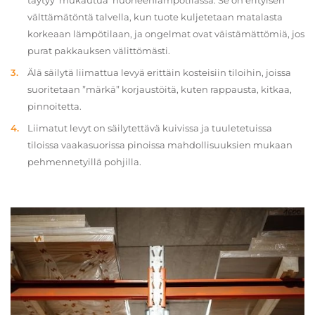
täytyy ‘mukautua’ huoneenlämpötilassa. Se on erityisen
välttämätöntä talvella, kun tuote kuljetetaan matalasta
korkeaan lämpötilaan, ja ongelmat ovat väistämättömiä, jos
purat pakkauksen välittömästi.
Älä säilytä liimattua levyä erittäin kosteisiin tiloihin, joissa
suoritetaan ”märkä” korjaustöitä, kuten rappausta, kitkaa,
pinnoitetta.
Liimatut levyt on säilytettävä kuivissa ja tuuletetuissa
tiloissa vaakasuorissa pinoissa mahdollisuuksien mukaan
pehmennetyillä pohjilla.