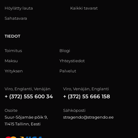
Höylätty lauta
Kaikki tavarat
Sahatavara
TIEDOT
Toimitus
Blogi
Maksu
Yhteystiedot
Yrityksen
Palvelut
Viro, Englanti, Venäjän
Viro, Venäjän, Englanti
+ (372) 555 600 34
+ (372) 55 666 158
Osoite
Sähköposti
Suur-Sõjamäe põik 9,
stragendo@stragendo.ee
11415 Tallinn, Eesti