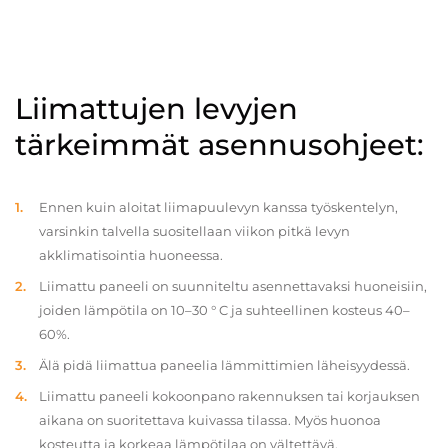
Liimattujen levyjen
tärkeimmät asennusohjeet:
Ennen kuin aloitat liimapuulevyn kanssa työskentelyn,
varsinkin talvella suositellaan viikon pitkä levyn
akklimatisointia huoneessa.
Liimattu paneeli on suunniteltu asennettavaksi huoneisiin,
joiden lämpötila on 10–30 ° C ja suhteellinen kosteus 40–
60%.
Älä pidä liimattua paneelia lämmittimien läheisyydessä.
Liimattu paneeli kokoonpano rakennuksen tai korjauksen
aikana on suoritettava kuivassa tilassa. Myös huonoa
kosteutta ja korkeaa lämpötilaa on vältettävä.