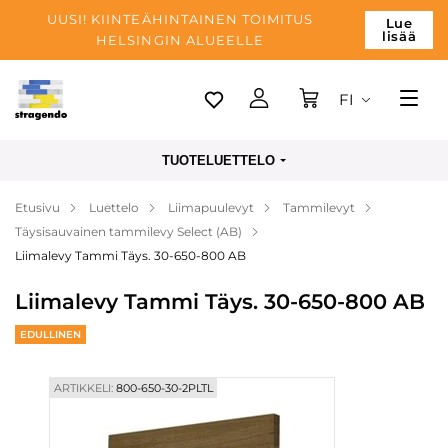
UUSI! KIINTEÄHINTAINEN TOIMITUS
Lue
lisää
HELSINGIN ALUEELLE
FI
Tallinn
TUOTELUETTELO
Toimitus
Etusivu
Luettelo
Liimapuulevyt
Tammilevyt
Maksu
Täysisauvainen tammilevy Select (AB)
Yrityksen
Liimalevy Tammi Täys. 30-650-800 AB
Blogi
Liimalevy Tammi Täys. 30-650-800 AB
Yhteystiedot
EDULLINEN
ARTIKKELI:
800-650-30-2PLTL