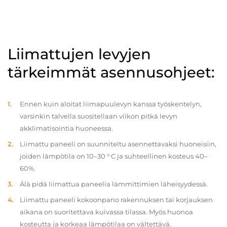
Liimattujen levyjen
tärkeimmät asennusohjeet:
Ennen kuin aloitat liimapuulevyn kanssa työskentelyn,
varsinkin talvella suositellaan viikon pitkä levyn
akklimatisointia huoneessa.
Liimattu paneeli on suunniteltu asennettavaksi huoneisiin,
joiden lämpötila on 10–30 ° C ja suhteellinen kosteus 40–
60%.
Älä pidä liimattua paneelia lämmittimien läheisyydessä.
Liimattu paneeli kokoonpano rakennuksen tai korjauksen
aikana on suoritettava kuivassa tilassa. Myös huonoa
kosteutta ja korkeaa lämpötilaa on vältettävä.