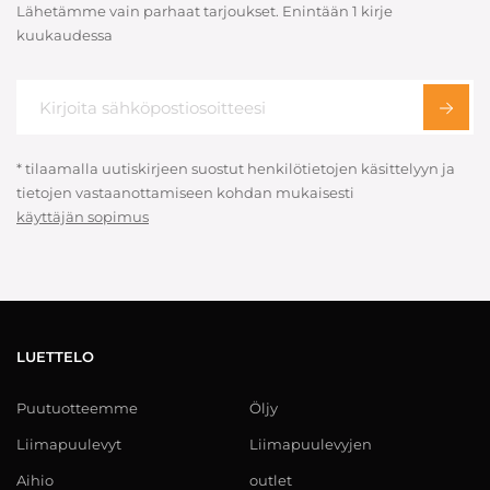
Lähetämme vain parhaat tarjoukset. Enintään 1 kirje
kuukaudessa
* tilaamalla uutiskirjeen suostut henkilötietojen käsittelyyn ja
tietojen vastaanottamiseen kohdan mukaisesti
käyttäjän sopimus
LUETTELO
Puutuotteemme
Öljy
Liimapuulevyt
Liimapuulevyjen
Aihio
outlet