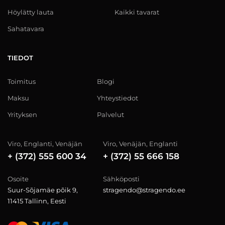
Höylätty lauta
Kaikki tavarat
Sahatavara
TIEDOT
Toimitus
Blogi
Maksu
Yhteystiedot
Yrityksen
Palvelut
Viro, Englanti, Venäjän
Viro, Venäjän, Englanti
+ (372) 555 600 34
+ (372) 55 666 158
Osoite
Sähköposti
Suur-Sõjamäe põik 9,
stragendo@stragendo.ee
11415 Tallinn, Eesti