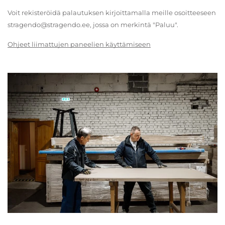
Voit rekisteröidä palautuksen kirjoittamalla meille osoitteeseen
stragendo@stragendo.ee, jossa on merkintä "Paluu".
Ohjeet liimattujen paneelien käyttämiseen