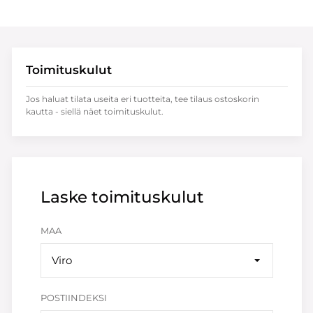
Toimituskulut
Jos haluat tilata useita eri tuotteita, tee tilaus ostoskorin
kautta - siellä näet toimituskulut.
Laske toimituskulut
MAA
Viro
POSTIINDEKSI