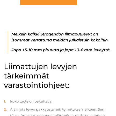
Melkein kaikki Stragendon liimapuulevyt on
isommat verrattuna meidän julkaistuin kokoihin.
Jopa +5-10 mm pituutta ja jopa +3-6 mm leveyttä.
Liimattujen levyjen
tärkeimmät
varastointiohjeet:
Koko tuote on pakattava.
Älä irrota levyn pakkausta heti toimituksen jälkeen. Sen
täytyy ‘mukautua’ huoneenlämpötilassa. Se on erityisen