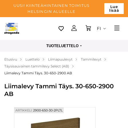
UUSI! KIINTEÄHINTAINEN TOIMITUS
Lue
lisää
HELSINGIN ALUEELLE
FI
Tallinn
TUOTELUETTELO
Toimitus
Etusivu
Luettelo
Liimapuulevyt
Tammilevyt
Maksu
Täysisauvainen tammilevy Select (AB)
Yrityksen
Liimalevy Tammi Täys. 30-650-2900 AB
Blogi
Liimalevy Tammi Täys. 30-650-2900
AB
Yhteystiedot
ARTIKKELI:
2900-650-30-2PLTL