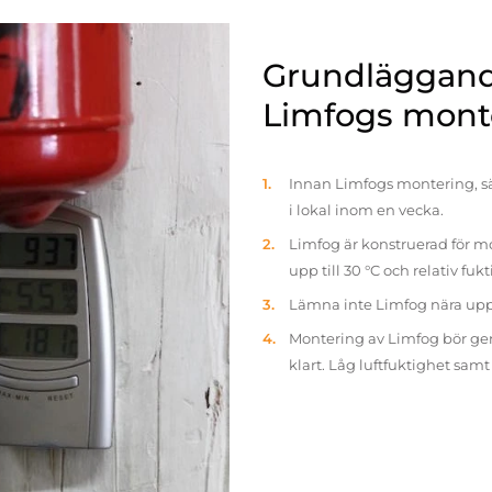
Grundläggande
Limfogs mont
Innan Limfogs montering, sä
i lokal inom en vecka.
Limfog är konstruerad för mo
upp till 30 °C och relativ fuk
Lämna inte Limfog nära up
Montering av Limfog bör gen
klart. Låg luftfuktighet sam