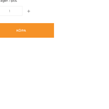
lager: 1 pcs.
KÖPA