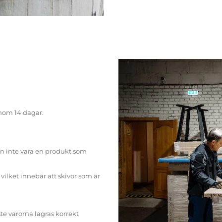
inom 14 dagar.
n inte vara en produkt som
ilket innebär att skivor som är
te varorna lagras korrekt