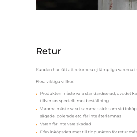
Retur
Kunden har rätt att returnera ej lämpliga varorna 
Flera viktiga villkor:
Produkten måste vara standardiserad, dvs det ka
tillverkas speciellt mot beställning
Varorna måste vara i samma skick som vid inköp v
sågade, polerade etc. får inte återlämnas
Varan får inte vara skadad
Från inköpsdatumet till tidpunkten för retur mås