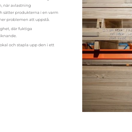
n, när avlastning
h sätter produkterna i en varm
mer problemen att uppstå.
ighet, där fuktiga
liknande.
lokal och stapla upp den i ett