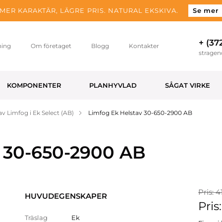
MER KARAKTÄR, LÄGRE PRIS. NATURAL EKSKIVA.
Se mer
+ (37
ning
Om företaget
Blogg
Kontakter
strage
KOMPONENTER
PLANHYVLAD
SÅGAT VIRKE
av Limfog i Ek Select (AB)
Limfog Ek Helstav 30-650-2900 AB
v 30-650-2900 AB
Pris: 4
HUVUDEGENSKAPER
Pris
Träslag
Ek