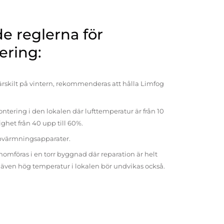
 reglerna för
ering:
rskilt på vintern, rekommenderas att hålla Limfog
ntering i den lokalen där lufttemperatur är från 10
tighet från 40 upp till 60%.
pvärmningsapparater.
omföras i en torr byggnad där reparation är helt
t även hög temperatur i lokalen bör undvikas också.