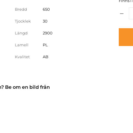
Finns i 
Bredd
650
Tjocklek
30
Längd
2900
Lamell
PL
Kvalitet
AB
n? Be om en bild från