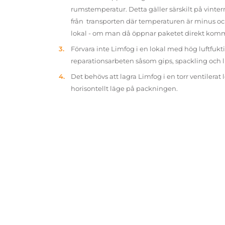
rumstemperatur. Detta gäller särskilt på vinter
från transporten där temperaturen är minus oc
lokal - om man då öppnar paketet direkt kom
Förvara inte Limfog i en lokal med hög luftfukt
reparationsarbeten såsom gips, spackling och 
Det behövs att lagra Limfog i en torr ventilerat 
horisontellt läge på packningen.