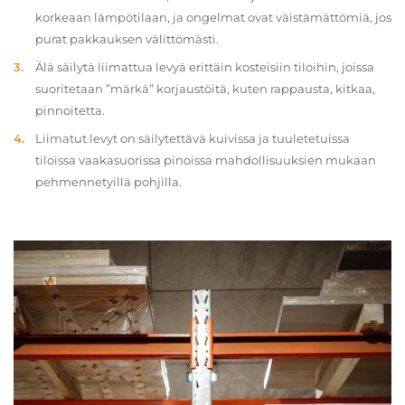
korkeaan lämpötilaan, ja ongelmat ovat väistämättömiä, jos
purat pakkauksen välittömästi.
Älä säilytä liimattua levyä erittäin kosteisiin tiloihin, joissa
suoritetaan ”märkä” korjaustöitä, kuten rappausta, kitkaa,
pinnoitetta.
Liimatut levyt on säilytettävä kuivissa ja tuuletetuissa
tiloissa vaakasuorissa pinoissa mahdollisuuksien mukaan
pehmennetyillä pohjilla.