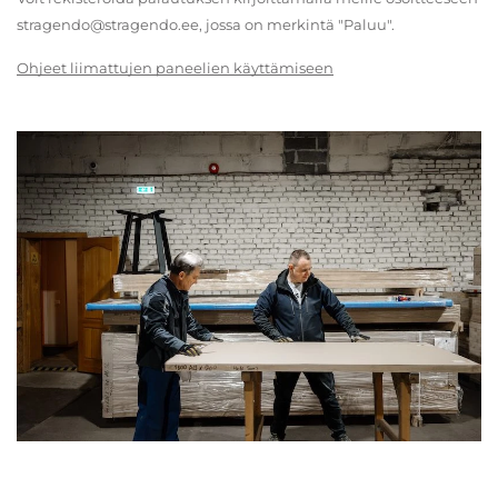
stragendo@stragendo.ee, jossa on merkintä "Paluu".
Ohjeet liimattujen paneelien käyttämiseen