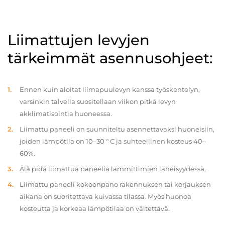
Liimattujen levyjen
tärkeimmät asennusohjeet:
Ennen kuin aloitat liimapuulevyn kanssa työskentelyn,
varsinkin talvella suositellaan viikon pitkä levyn
akklimatisointia huoneessa.
Liimattu paneeli on suunniteltu asennettavaksi huoneisiin,
joiden lämpötila on 10–30 ° C ja suhteellinen kosteus 40–
60%.
Älä pidä liimattua paneelia lämmittimien läheisyydessä.
Liimattu paneeli kokoonpano rakennuksen tai korjauksen
aikana on suoritettava kuivassa tilassa. Myös huonoa
kosteutta ja korkeaa lämpötilaa on vältettävä.