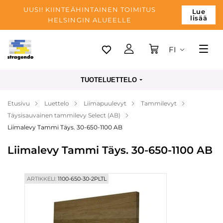
UUSI! KIINTEÄHINTAINEN TOIMITUS
Lue
lisää
HELSINGIN ALUEELLE
FI
Tallinn
TUOTELUETTELO
Toimitus
Etusivu
Luettelo
Liimapuulevyt
Tammilevyt
Maksu
Täysisauvainen tammilevy Select (AB)
Yrityksen
Liimalevy Tammi Täys. 30-650-1100 AB
Blogi
Liimalevy Tammi Täys. 30-650-1100 AB
Yhteystiedot
ARTIKKELI:
1100-650-30-2PLTL