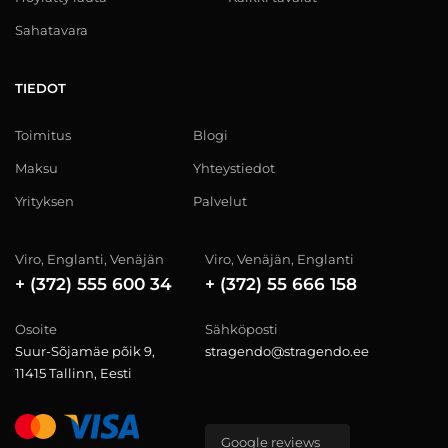
Sahatavara
TIEDOT
Toimitus
Blogi
Maksu
Yhteystiedot
Yrityksen
Palvelut
Viro, Englanti, Venäjän
Viro, Venäjän, Englanti
+ (372) 555 600 34
+ (372) 55 666 158
Osoite
Sähköposti
Suur-Sõjamäe põik 9,
stragendo@stragendo.ee
11415 Tallinn, Eesti
Google reviews