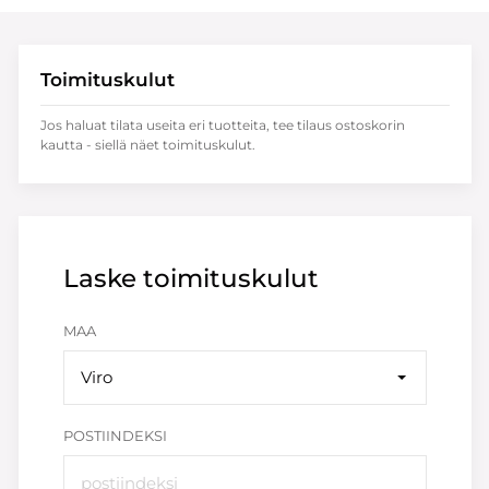
Toimituskulut
Jos haluat tilata useita eri tuotteita, tee tilaus ostoskorin
kautta - siellä näet toimituskulut.
Laske toimituskulut
MAA
Viro
POSTIINDEKSI