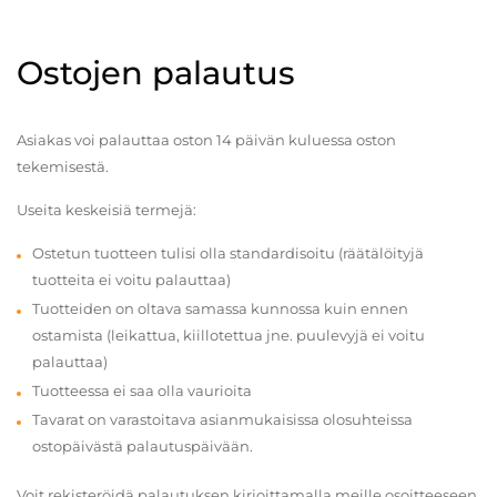
Ostojen palautus
Asiakas voi palauttaa oston 14 päivän kuluessa oston
tekemisestä.
Useita keskeisiä termejä:
Ostetun tuotteen tulisi olla standardisoitu (räätälöityjä
tuotteita ei voitu palauttaa)
Tuotteiden on oltava samassa kunnossa kuin ennen
ostamista (leikattua, kiillotettua jne. puulevyjä ei voitu
palauttaa)
Tuotteessa ei saa olla vaurioita
Tavarat on varastoitava asianmukaisissa olosuhteissa
ostopäivästä palautuspäivään.
Voit rekisteröidä palautuksen kirjoittamalla meille osoitteeseen