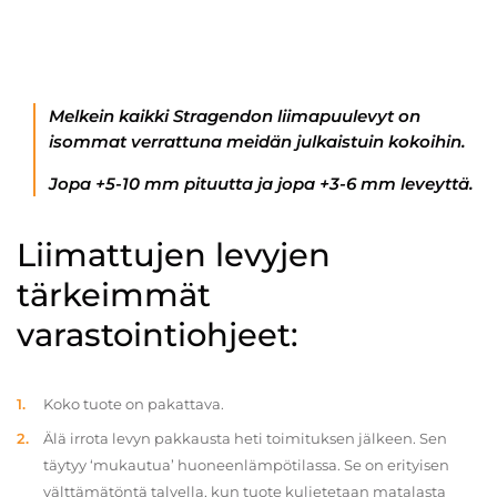
Melkein kaikki Stragendon liimapuulevyt on
isommat verrattuna meidän julkaistuin kokoihin.
Jopa +5-10 mm pituutta ja jopa +3-6 mm leveyttä.
Liimattujen levyjen
tärkeimmät
varastointiohjeet:
Koko tuote on pakattava.
Älä irrota levyn pakkausta heti toimituksen jälkeen. Sen
täytyy ‘mukautua’ huoneenlämpötilassa. Se on erityisen
välttämätöntä talvella, kun tuote kuljetetaan matalasta