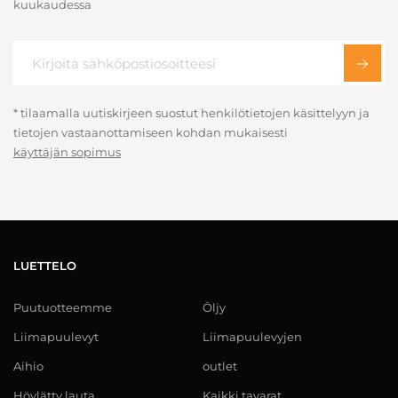
kuukaudessa
* tilaamalla uutiskirjeen suostut henkilötietojen käsittelyyn ja
tietojen vastaanottamiseen kohdan mukaisesti
käyttäjän sopimus
LUETTELO
Puutuotteemme
Öljy
Liimapuulevyt
Liimapuulevyjen
Aihio
outlet
Höylätty lauta
Kaikki tavarat