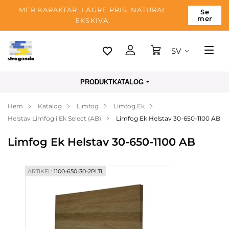
MER KARAKTÄR, LÄGRE PRIS. NATURAL
Se
mer
EKSKIVA.
SV
Tallinn
PRODUKTKATALOG
Leverans
Hem
Katalog
Limfog
Limfog Ek
Betalning
Helstav Limfog i Ek Select (AB)
Limfog Ek Helstav 30-650-1100 AB
Om företaget
Limfog Ek Helstav 30-650-1100 AB
Blogg
Kontakter
ARTIKEL:
1100-650-30-2PLTL