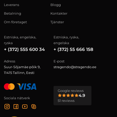
Leverans
Blogg
Betalning
Kontakter
Om företaget
Tjänster
Estniska, engelska,
Estniska, ryska,
ryska
engelska
+ (372) 555 600 34
+ (372) 55 666 158
Adress
E-post
Suur-Sõjamäe põik 9,
stragendo@stragendo.ee
11415 Tallinn, Eesti
Google reviews
4.9
Sociala nätverk
51 reviews