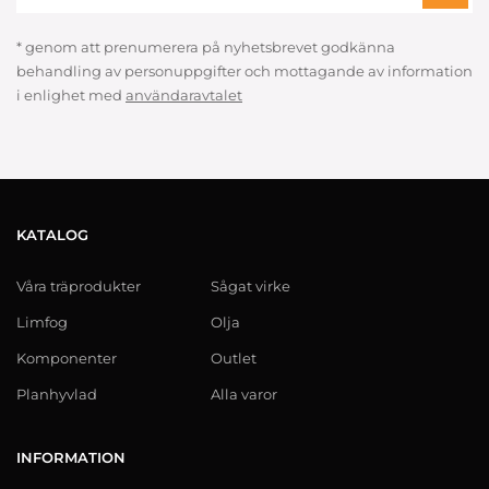
* genom att prenumerera på nyhetsbrevet godkänna
behandling av personuppgifter och mottagande av information
i enlighet med
användaravtalet
KATALOG
Våra träprodukter
Sågat virke
Limfog
Olja
Komponenter
Outlet
Planhyvlad
Alla varor
INFORMATION