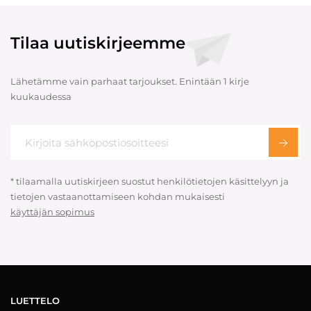
Tilaa uutiskirjeemme
Lähetämme vain parhaat tarjoukset. Enintään 1 kirje
kuukaudessa
* tilaamalla uutiskirjeen suostut henkilötietojen käsittelyyn ja
tietojen vastaanottamiseen kohdan mukaisesti
käyttäjän sopimus
LUETTELO