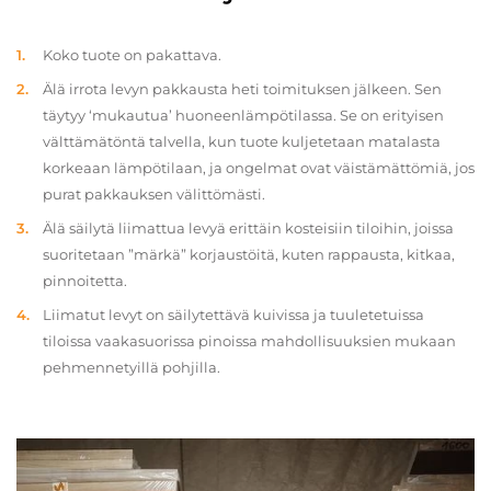
Koko tuote on pakattava.
Älä irrota levyn pakkausta heti toimituksen jälkeen. Sen
täytyy ‘mukautua’ huoneenlämpötilassa. Se on erityisen
välttämätöntä talvella, kun tuote kuljetetaan matalasta
korkeaan lämpötilaan, ja ongelmat ovat väistämättömiä, jos
purat pakkauksen välittömästi.
Älä säilytä liimattua levyä erittäin kosteisiin tiloihin, joissa
suoritetaan ”märkä” korjaustöitä, kuten rappausta, kitkaa,
pinnoitetta.
Liimatut levyt on säilytettävä kuivissa ja tuuletetuissa
tiloissa vaakasuorissa pinoissa mahdollisuuksien mukaan
pehmennetyillä pohjilla.