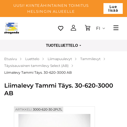
UUSI! KIINTEÄHINTAINEN TOIMITUS
Lue
lisää
HELSINGIN ALUEELLE
FI
Tallinn
TUOTELUETTELO
Toimitus
Etusivu
Luettelo
Liimapuulevyt
Tammilevyt
Maksu
Täysisauvainen tammilevy Select (AB)
Yrityksen
Liimalevy Tammi Täys. 30-620-3000 AB
Blogi
Liimalevy Tammi Täys. 30-620-3000
AB
Yhteystiedot
ARTIKKELI:
3000-620-30-2PLTL