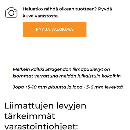
Haluatko nähdä oikean tuotteen? Pyydä
kuva varastosta.
PYYDÄ VALOKUVA
Melkein kaikki Stragendon liimapuulevyt on
isommat verrattuna meidän julkaistuin kokoihin.
Jopa +5-10 mm pituutta ja jopa +3-6 mm leveyttä.
Liimattujen levyjen
tärkeimmät
varastointiohjeet: