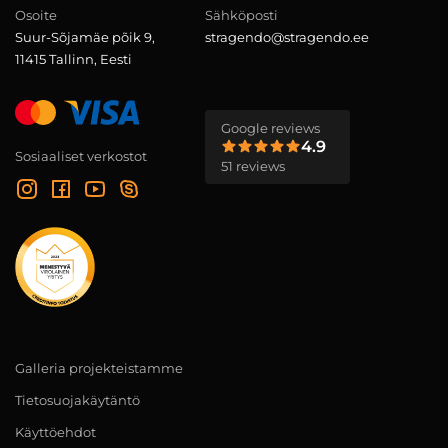
Osoite
Sähköposti
Suur-Sõjamäe põik 9,
stragendo@stragendo.ee
11415 Tallinn, Eesti
Google reviews
4.9
Sosiaaliset verkostot
51 reviews
Galleria projekteistamme
Tietosuojakäytäntö
Käyttöehdot