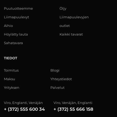
Puutuotteemme
Öljy
Liimapuulevyt
Liimapuulevyjen
Aihio
outlet
Höylätty lauta
Kaikki tavarat
Sahatavara
TIEDOT
Toimitus
Blogi
Maksu
Yhteystiedot
Yrityksen
Palvelut
Viro, Englanti, Venäjän
Viro, Venäjän, Englanti
+ (372) 555 600 34
+ (372) 55 666 158