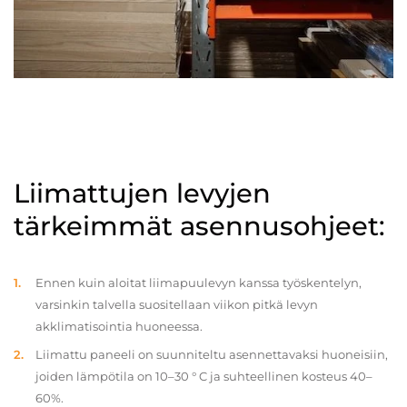
Liimattujen levyjen
tärkeimmät asennusohjeet:
Ennen kuin aloitat liimapuulevyn kanssa työskentelyn,
varsinkin talvella suositellaan viikon pitkä levyn
akklimatisointia huoneessa.
Liimattu paneeli on suunniteltu asennettavaksi huoneisiin,
joiden lämpötila on 10–30 ° C ja suhteellinen kosteus 40–
60%.