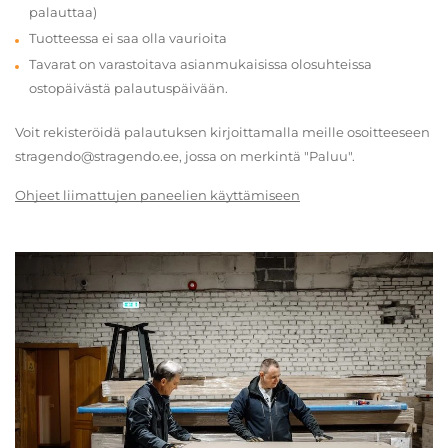
palauttaa)
Tuotteessa ei saa olla vaurioita
Tavarat on varastoitava asianmukaisissa olosuhteissa
ostopäivästä palautuspäivään.
Voit rekisteröidä palautuksen kirjoittamalla meille osoitteeseen
stragendo@stragendo.ee, jossa on merkintä "Paluu".
Ohjeet liimattujen paneelien käyttämiseen