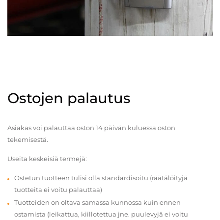
Ostojen palautus
Asiakas voi palauttaa oston 14 päivän kuluessa oston
tekemisestä.
Useita keskeisiä termejä:
Ostetun tuotteen tulisi olla standardisoitu (räätälöityjä
tuotteita ei voitu palauttaa)
Tuotteiden on oltava samassa kunnossa kuin ennen
ostamista (leikattua, kiillotettua jne. puulevyjä ei voitu