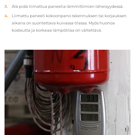
Älä pidä liimattua paneelia lämmittimien läheisyydessä.
Liimattu paneeli kokoonpano rakennuksen tai korjauksen
aikana on suoritettava kuivassa tilassa. Myös huonoa
kosteutta ja korkeaa lämpötilaa on vältettävä.