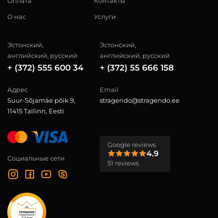
Оплата
Контакты
О нас
Услуги
Эстонский,
Эстонский,
английский, русский
английский, русский
+ (372) 555 600 34
+ (372) 55 666 158
Адрес
Email
Suur-Sõjamäe põik 9,
stragendo@stragendo.ee
11415 Tallinn, Eesti
Google reviews
4.9
Социальные сети
51 reviews