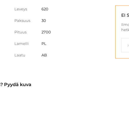
Leveys
620
EI 
Paksuus
30
Ilmo
hetk
Pituus
2700
Lamelli
PL
Laatu
AB
n? Pyydä kuva