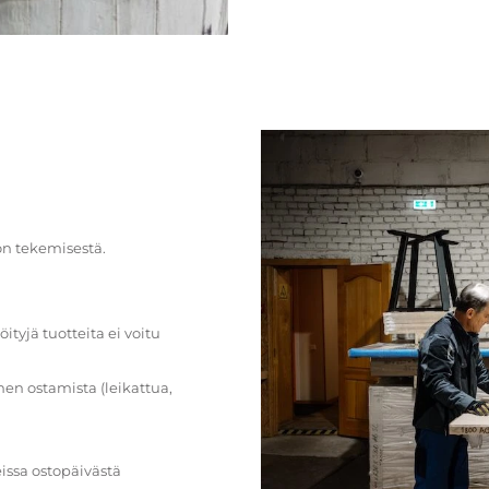
on tekemisestä.
öityjä tuotteita ei voitu
en ostamista (leikattua,
issa ostopäivästä