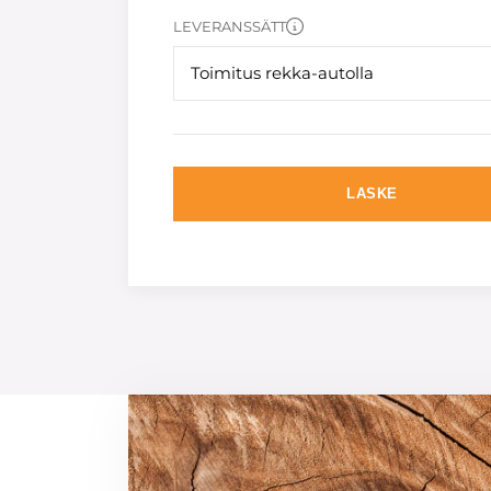
LEVERANSSÄTT
Toimitus rekka-autolla
LASKE