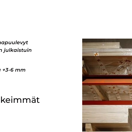
mapuulevyt
 julkaistuin
pa +3-6 mm
ärkeimmät