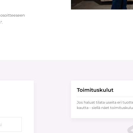
 osoitteeseen
".
Toimituskulut
Jos haluat tilata useita eri tuott
kautta - siellä näet toimituskulu