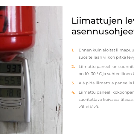
Liimattujen l
asennusohjee
Ennen kuin aloitat liimapuul
suositellaan viikon pitkä le
Liimattu paneeli on suunnit
on 10–30 ° C ja suhteellinen
Älä pidä liimattua paneelia
Liimattu paneeli kokoonpan
suoritettava kuivassa tilass
vältettävä.