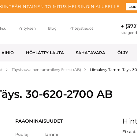
 KIINTEÄHINTAINEN TOIMITUS HELSINGIN ALUEELLE
Lue
+ (372
ksu
Yrityksen
Blogi
Yhteystiedot
stragen
AIHIO
HÖYLÄTTY LAUTA
SAHATAVARA
ÖLJY
yt
Täysisauvainen tammilevy Select (AB)
Liimalevy Tammi Täys. 3
äys. 30-620-2700 AB
Hint
PÄÄOMINAISUUDET
Ei saata
Puulaji
Tammi