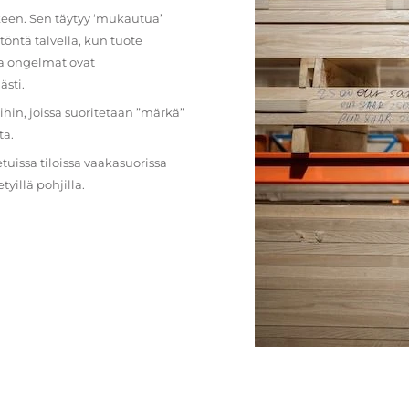
lkeen. Sen täytyy ‘mukautua’
öntä talvella, kun tuote
ja ongelmat ovat
ästi.
loihin, joissa suoritetaan ”märkä”
ta.
etuissa tiloissa vaakasuorissa
illä pohjilla.