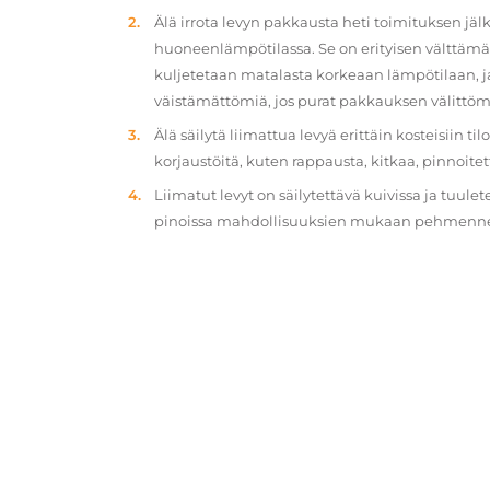
Älä irrota levyn pakkausta heti toimituksen jä
huoneenlämpötilassa. Se on erityisen välttämät
kuljetetaan matalasta korkeaan lämpötilaan, 
väistämättömiä, jos purat pakkauksen välittöm
Älä säilytä liimattua levyä erittäin kosteisiin ti
korjaustöitä, kuten rappausta, kitkaa, pinnoitet
Liimatut levyt on säilytettävä kuivissa ja tuulet
pinoissa mahdollisuuksien mukaan pehmennety