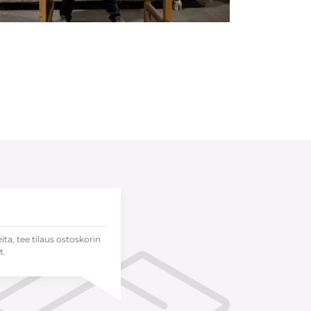
eita, tee tilaus ostoskorin
t.