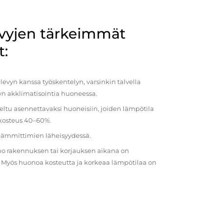
evyjen tärkeimmät
t:
evyn kanssa työskentelyn, varsinkin talvella
vyn akklimatisointia huoneessa.
eltu asennettavaksi huoneisiin, joiden lämpötila
 kosteus 40–60%.
 lämmittimien läheisyydessä.
o rakennuksen tai korjauksen aikana on
a. Myös huonoa kosteutta ja korkeaa lämpötilaa on