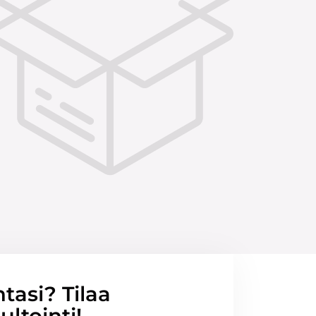
ntasi? Tilaa
ltointi!