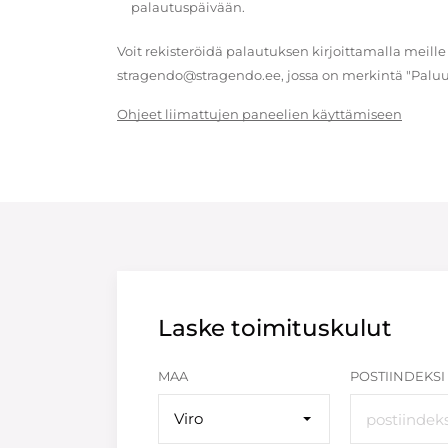
palautuspäivään.
Voit rekisteröidä palautuksen kirjoittamalla meille
stragendo@stragendo.ee, jossa on merkintä "Paluu
Ohjeet liimattujen paneelien käyttämiseen
Laske toimituskulut
MAA
POSTIINDEKSI
Viro