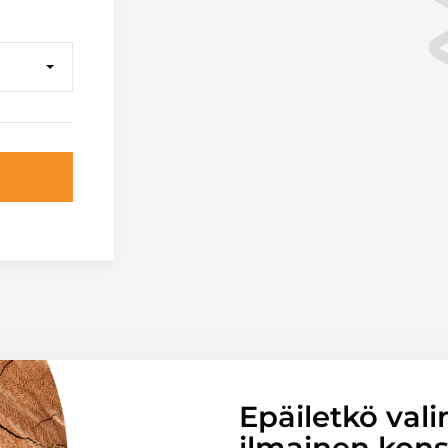
Epäiletkö vali
ilmainen konsu