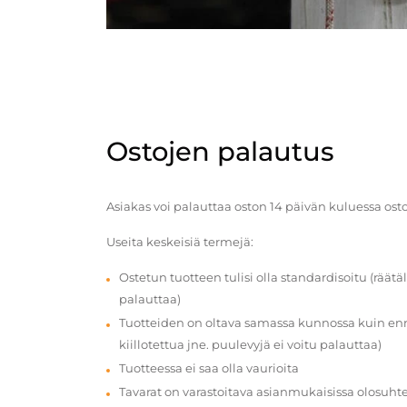
Ostojen palautus
Asiakas voi palauttaa oston 14 päivän kuluessa ost
Useita keskeisiä termejä:
Ostetun tuotteen tulisi olla standardisoitu (räätäl
palauttaa)
Tuotteiden on oltava samassa kunnossa kuin enn
kiillotettua jne. puulevyjä ei voitu palauttaa)
Tuotteessa ei saa olla vaurioita
Tavarat on varastoitava asianmukaisissa olosuhte