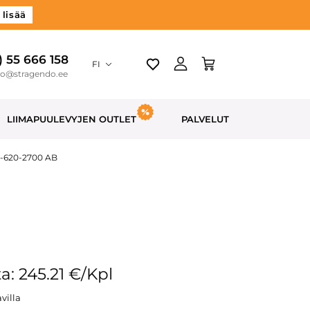
 lisää
) 55 666 158
FI
do@stragendo.ee
LIIMAPUULEVYJEN OUTLET
PALVELUT
0-620-2700 AB
a: 245.21 €/Kpl
villa