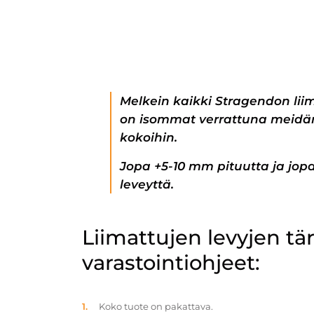
Melkein kaikki Stragendon lii
on isommat verrattuna meidän
kokoihin.
Jopa +5-10 mm pituutta ja jo
leveyttä.
Liimattujen levyjen t
varastointiohjeet:
Koko tuote on pakattava.