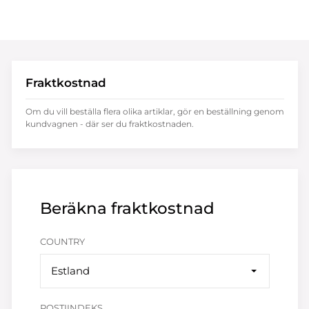
Fraktkostnad
Om du vill beställa flera olika artiklar, gör en beställning genom
kundvagnen - där ser du fraktkostnaden.
Beräkna fraktkostnad
COUNTRY
Estland
POSTIINDEKS