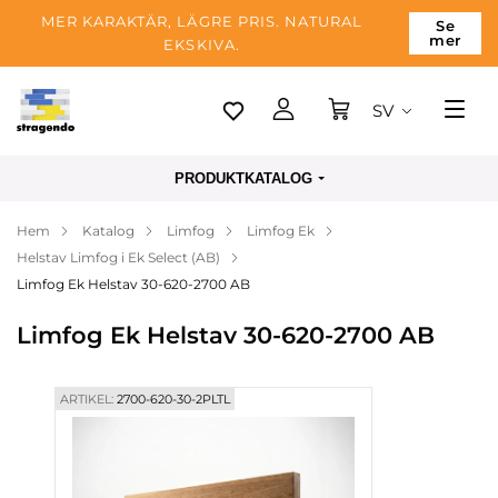
MER KARAKTÄR, LÄGRE PRIS. NATURAL
Se
mer
EKSKIVA.
SV
Tallinn
PRODUKTKATALOG
Leverans
Hem
Katalog
Limfog
Limfog Ek
Betalning
Helstav Limfog i Ek Select (AB)
Om företaget
Limfog Ek Helstav 30-620-2700 AB
Blogg
Limfog Ek Helstav 30-620-2700 AB
Kontakter
ARTIKEL:
2700-620-30-2PLTL