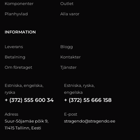
Komponenter
Outlet
Planhyvlad
Alla varor
INFORMATION
Leverans
Blogg
Betalning
Kontakter
Om företaget
Tjänster
Estniska, engelska,
Estniska, ryska,
ryska
engelska
+ (372) 555 600 34
+ (372) 55 666 158
Adress
E-post
Suur-Sõjamäe põik 9,
stragendo@stragendo.ee
11415 Tallinn, Eesti