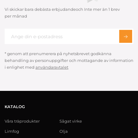
Vi skickar bara debästa erbjudandeoch Inte mer än 1 brev
per månad
* genom att prenumerera på nyhetsbrevet godkänna
behandling av personuppgifter och mottagande av information
i enlighet med
användaravtalet
KATALOG
Våra träprodukter
Sågat virke
Limfog
Olja