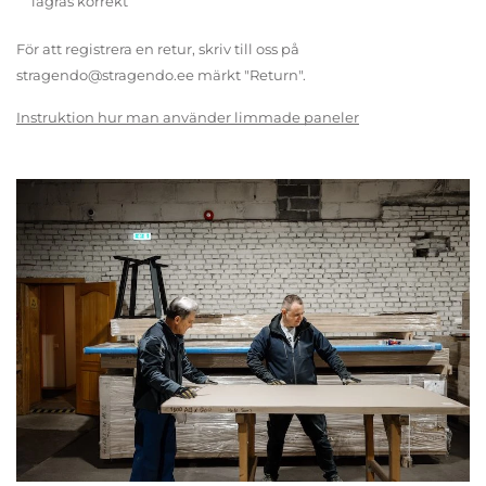
lagras korrekt
För att registrera en retur, skriv till oss på
stragendo@stragendo.ee märkt "Return".
Instruktion hur man använder limmade paneler