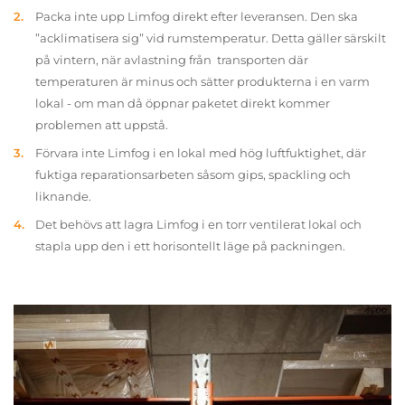
Packa inte upp Limfog direkt efter leveransen. Den ska
”acklimatisera sig” vid rumstemperatur. Detta gäller särskilt
på vintern, när avlastning från transporten där
temperaturen är minus och sätter produkterna i en varm
lokal - om man då öppnar paketet direkt kommer
problemen att uppstå.
Förvara inte Limfog i en lokal med hög luftfuktighet, där
fuktiga reparationsarbeten såsom gips, spackling och
liknande.
Det behövs att lagra Limfog i en torr ventilerat lokal och
stapla upp den i ett horisontellt läge på packningen.