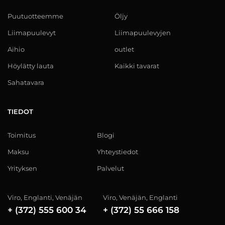
Puutuotteemme
Öljy
Liimapuulevyt
Liimapuulevyjen
Aihio
outlet
Höylätty lauta
Kaikki tavarat
Sahatavara
TIEDOT
Toimitus
Blogi
Maksu
Yhteystiedot
Yrityksen
Palvelut
Viro, Englanti, Venäjän
Viro, Venäjän, Englanti
+ (372) 555 600 34
+ (372) 55 666 158