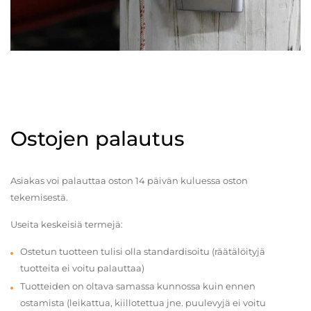
Ostojen palautus
Asiakas voi palauttaa oston 14 päivän kuluessa oston
tekemisestä.
Useita keskeisiä termejä:
Ostetun tuotteen tulisi olla standardisoitu (räätälöityjä
tuotteita ei voitu palauttaa)
Tuotteiden on oltava samassa kunnossa kuin ennen
ostamista (leikattua, kiillotettua jne. puulevyjä ei voitu