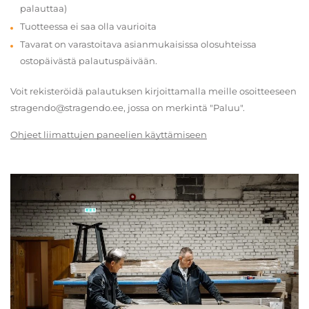
palauttaa)
Tuotteessa ei saa olla vaurioita
Tavarat on varastoitava asianmukaisissa olosuhteissa
ostopäivästä palautuspäivään.
Voit rekisteröidä palautuksen kirjoittamalla meille osoitteeseen
stragendo@stragendo.ee, jossa on merkintä "Paluu".
Ohjeet liimattujen paneelien käyttämiseen