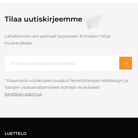
Tilaa uutiskirjeemme
Lähetämme vain parhaat tarjoukset. Enintään 1 kirje
kuukaudessa
* tilaamalla uutiskirjeen suostut henkilötietojen käsittelyyn ja
tietojen vastaanottamiseen kohdan mukaisesti
käyttäjän sopimus
LUETTELO