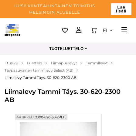
UUSI! KIINTEÄHINTAINEN TOIMITUS
Lue
lisää
HELSINGIN ALUEELLE
FI
Tallinn
TUOTELUETTELO
Toimitus
Etusivu
Luettelo
Liimapuulevyt
Tammilevyt
Maksu
Täysisauvainen tammilevy Select (AB)
Yrityksen
Liimalevy Tammi Täys. 30-620-2300 AB
Blogi
Liimalevy Tammi Täys. 30-620-2300
AB
Yhteystiedot
ARTIKKELI:
2300-620-30-2PLTL