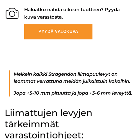
Haluatko nähdä oikean tuotteen? Pyydä
kuva varastosta.
PYYDÄ VALOKUVA
Melkein kaikki Stragendon liimapuulevyt on
isommat verrattuna meidän julkaistuin kokoihin.
Jopa +5-10 mm pituutta ja jopa +3-6 mm leveyttä.
Liimattujen levyjen
tärkeimmät
varastointiohjeet: