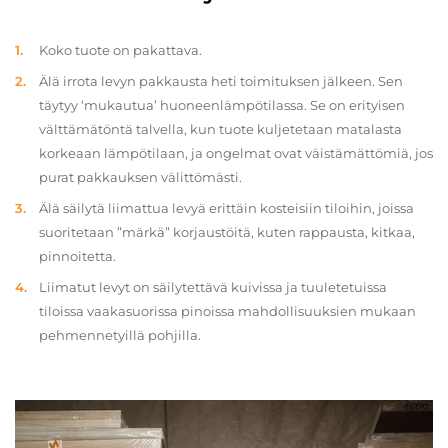
Koko tuote on pakattava.
Älä irrota levyn pakkausta heti toimituksen jälkeen. Sen
täytyy ‘mukautua’ huoneenlämpötilassa. Se on erityisen
välttämätöntä talvella, kun tuote kuljetetaan matalasta
korkeaan lämpötilaan, ja ongelmat ovat väistämättömiä, jos
purat pakkauksen välittömästi.
Älä säilytä liimattua levyä erittäin kosteisiin tiloihin, joissa
suoritetaan ”märkä” korjaustöitä, kuten rappausta, kitkaa,
pinnoitetta.
Liimatut levyt on säilytettävä kuivissa ja tuuletetuissa
tiloissa vaakasuorissa pinoissa mahdollisuuksien mukaan
pehmennetyillä pohjilla.