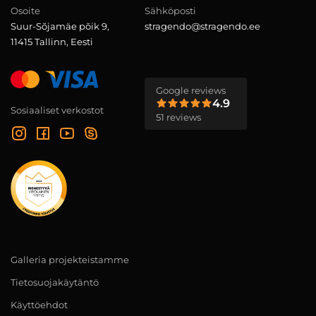
Osoite
Sähköposti
Suur-Sõjamäe põik 9,
stragendo@stragendo.ee
11415 Tallinn, Eesti
Google reviews
4.9
Sosiaaliset verkostot
51 reviews
Galleria projekteistamme
Tietosuojakäytäntö
Käyttöehdot