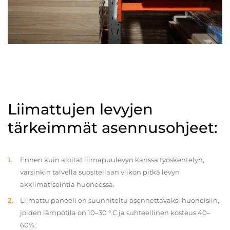
Liimattujen levyjen
tärkeimmät asennusohjeet:
Ennen kuin aloitat liimapuulevyn kanssa työskentelyn,
varsinkin talvella suositellaan viikon pitkä levyn
akklimatisointia huoneessa.
Liimattu paneeli on suunniteltu asennettavaksi huoneisiin,
joiden lämpötila on 10–30 ° C ja suhteellinen kosteus 40–
60%.