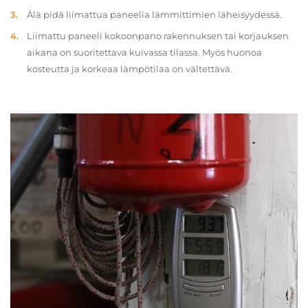
Älä pidä liimattua paneelia lämmittimien läheisyydessä.
Liimattu paneeli kokoonpano rakennuksen tai korjauksen
aikana on suoritettava kuivassa tilassa. Myös huonoa
kosteutta ja korkeaa lämpötilaa on vältettävä.