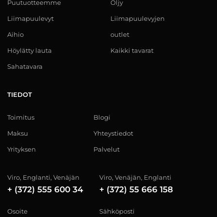
Puutuotteemme
Öljy
Liimapuulevyt
Liimapuulevyjen
Aihio
outlet
Höylätty lauta
Kaikki tavarat
Sahatavara
TIEDOT
Toimitus
Blogi
Maksu
Yhteystiedot
Yrityksen
Palvelut
Viro, Englanti, Venäjän
Viro, Venäjän, Englanti
+ (372) 555 600 34
+ (372) 55 666 158
Osoite
Sähköposti