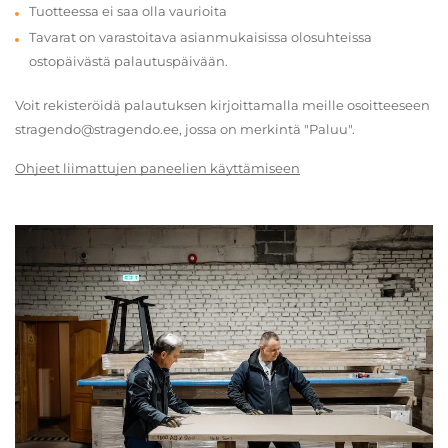
Tuotteessa ei saa olla vaurioita
Tavarat on varastoitava asianmukaisissa olosuhteissa
ostopäivästä palautuspäivään.
Voit rekisteröidä palautuksen kirjoittamalla meille osoitteeseen
stragendo@stragendo.ee, jossa on merkintä "Paluu".
Ohjeet liimattujen paneelien käyttämiseen