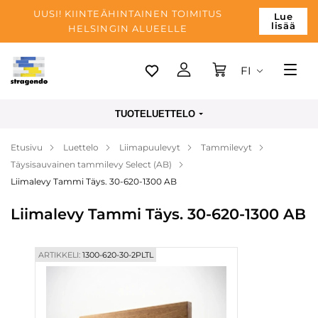
UUSI! KIINTEÄHINTAINEN TOIMITUS
Lue
lisää
HELSINGIN ALUEELLE
FI
Tallinn
TUOTELUETTELO
Toimitus
Etusivu
Luettelo
Liimapuulevyt
Tammilevyt
Maksu
Täysisauvainen tammilevy Select (AB)
Yrityksen
Liimalevy Tammi Täys. 30-620-1300 AB
Blogi
Liimalevy Tammi Täys. 30-620-1300 AB
Yhteystiedot
ARTIKKELI:
1300-620-30-2PLTL