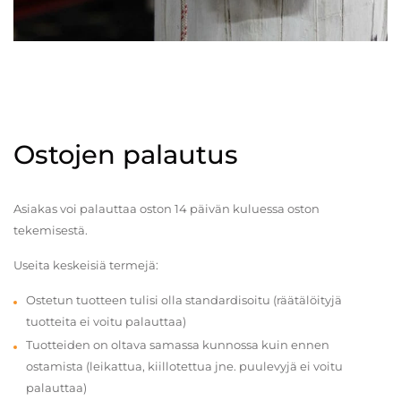
Ostojen palautus
Asiakas voi palauttaa oston 14 päivän kuluessa oston
tekemisestä.
Useita keskeisiä termejä:
Ostetun tuotteen tulisi olla standardisoitu (räätälöityjä
tuotteita ei voitu palauttaa)
Tuotteiden on oltava samassa kunnossa kuin ennen
ostamista (leikattua, kiillotettua jne. puulevyjä ei voitu
palauttaa)