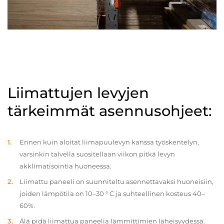
Liimattujen levyjen
tärkeimmät asennusohjeet:
Ennen kuin aloitat liimapuulevyn kanssa työskentelyn,
varsinkin talvella suositellaan viikon pitkä levyn
akklimatisointia huoneessa.
Liimattu paneeli on suunniteltu asennettavaksi huoneisiin,
joiden lämpötila on 10–30 ° C ja suhteellinen kosteus 40–
60%.
Älä pidä liimattua paneelia lämmittimien läheisyydessä.