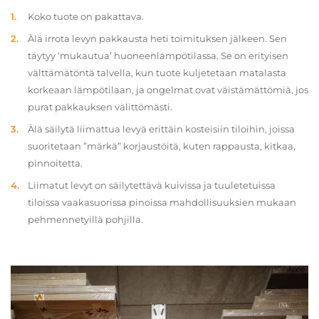
Koko tuote on pakattava.
Älä irrota levyn pakkausta heti toimituksen jälkeen. Sen
täytyy ‘mukautua’ huoneenlämpötilassa. Se on erityisen
välttämätöntä talvella, kun tuote kuljetetaan matalasta
korkeaan lämpötilaan, ja ongelmat ovat väistämättömiä, jos
purat pakkauksen välittömästi.
Älä säilytä liimattua levyä erittäin kosteisiin tiloihin, joissa
suoritetaan ”märkä” korjaustöitä, kuten rappausta, kitkaa,
pinnoitetta.
Liimatut levyt on säilytettävä kuivissa ja tuuletetuissa
tiloissa vaakasuorissa pinoissa mahdollisuuksien mukaan
pehmennetyillä pohjilla.