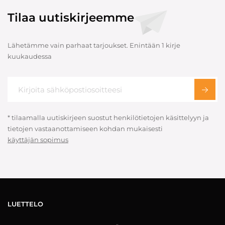
Tilaa uutiskirjeemme
Lähetämme vain parhaat tarjoukset. Enintään 1 kirje
kuukaudessa
* tilaamalla uutiskirjeen suostut henkilötietojen käsittelyyn ja
tietojen vastaanottamiseen kohdan mukaisesti
käyttäjän sopimus
LUETTELO