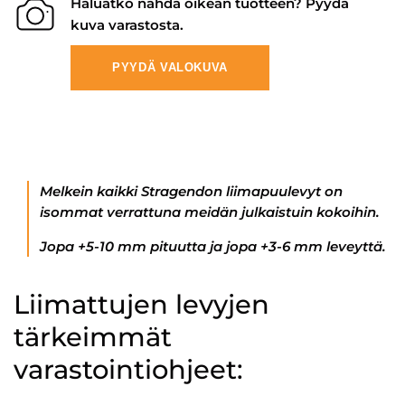
Haluatko nähdä oikean tuotteen? Pyydä
kuva varastosta.
PYYDÄ VALOKUVA
Melkein kaikki Stragendon liimapuulevyt on
isommat verrattuna meidän julkaistuin kokoihin.
Jopa +5-10 mm pituutta ja jopa +3-6 mm leveyttä.
Liimattujen levyjen
tärkeimmät
varastointiohjeet: