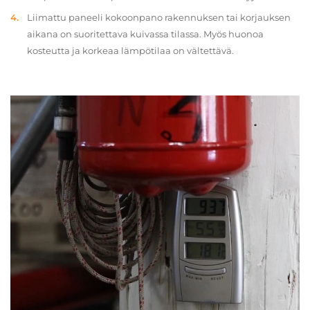
Liimattu paneeli kokoonpano rakennuksen tai korjauksen
aikana on suoritettava kuivassa tilassa. Myös huonoa
kosteutta ja korkeaa lämpötilaa on vältettävä.