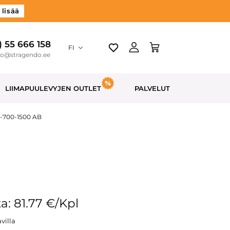
 lisää
) 55 666 158
FI
do@stragendo.ee
LIIMAPUULEVYJEN OUTLET
PALVELUT
0-700-1500 AB
a: 81.77 €/Kpl
villa