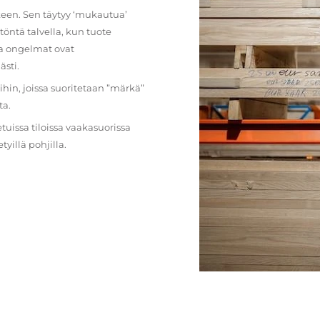
lkeen. Sen täytyy ‘mukautua’
öntä talvella, kun tuote
ja ongelmat ovat
ästi.
loihin, joissa suoritetaan ”märkä”
ta.
etuissa tiloissa vaakasuorissa
illä pohjilla.