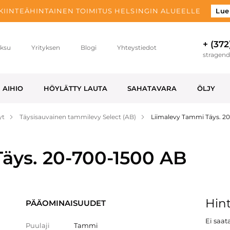
 KIINTEÄHINTAINEN TOIMITUS HELSINGIN ALUEELLE
Lue
+ (372
ksu
Yrityksen
Blogi
Yhteystiedot
stragen
AIHIO
HÖYLÄTTY LAUTA
SAHATAVARA
ÖLJY
yt
Täysisauvainen tammilevy Select (AB)
Liimalevy Tammi Täys. 2
äys. 20-700-1500 AB
Hint
PÄÄOMINAISUUDET
Ei saata
Puulaji
Tammi