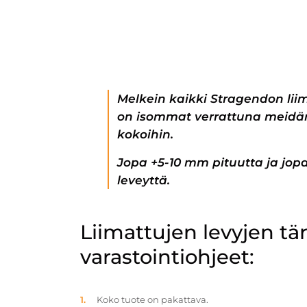
Melkein kaikki Stragendon lii
on isommat verrattuna meidän
kokoihin.
Jopa +5-10 mm pituutta ja jo
leveyttä.
Liimattujen levyjen t
varastointiohjeet:
Koko tuote on pakattava.