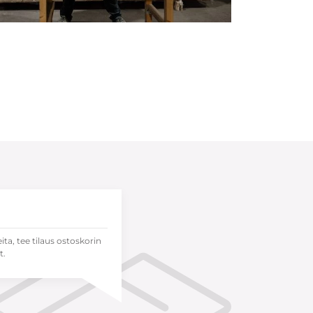
eita, tee tilaus ostoskorin
t.