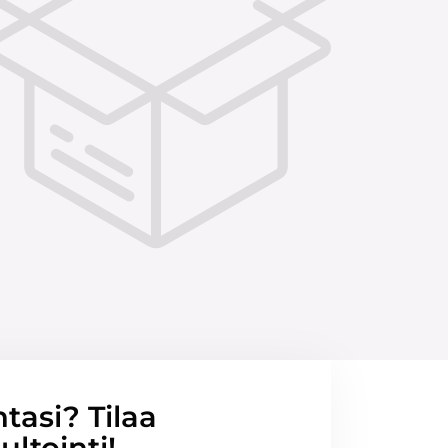
ntasi? Tilaa
ltointi!