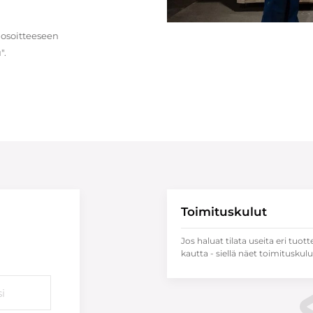
 osoitteeseen
".
Toimituskulut
Jos haluat tilata useita eri tuott
kautta - siellä näet toimituskulu