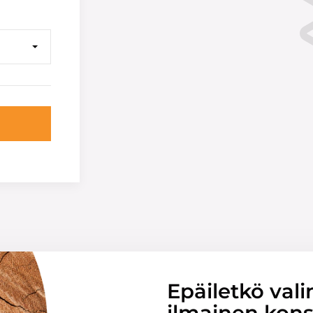
Epäiletkö vali
ilmainen konsu