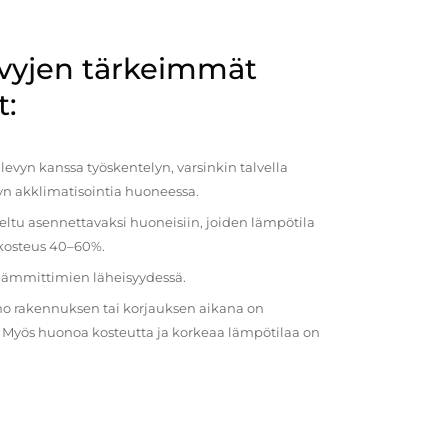
evyjen tärkeimmät
t:
evyn kanssa työskentelyn, varsinkin talvella
vyn akklimatisointia huoneessa.
eltu asennettavaksi huoneisiin, joiden lämpötila
 kosteus 40–60%.
 lämmittimien läheisyydessä.
o rakennuksen tai korjauksen aikana on
a. Myös huonoa kosteutta ja korkeaa lämpötilaa on