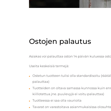
Ostojen palautus
Asiakas voi palauttaa oston 14 päivän kuluessa ost
Useita keskeisiä termejä:
Ostetun tuotteen tulisi olla standardisoitu (räätäl
palauttaa)
Tuotteiden on oltava samassa kunnossa kuin enn
kiillotettua jne. puulevyjä ei voitu palauttaa)
Tuotteessa ei saa olla vaurioita
Tavarat on varastoitava asianmukaisissa olosuhte