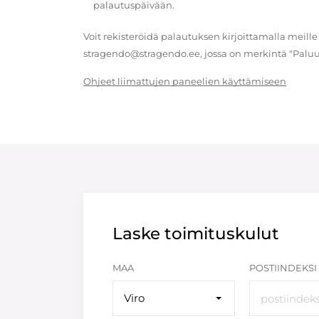
palautuspäivään.
Voit rekisteröidä palautuksen kirjoittamalla meille
stragendo@stragendo.ee, jossa on merkintä "Paluu
Ohjeet liimattujen paneelien käyttämiseen
Laske toimituskulut
MAA
POSTIINDEKSI
Viro