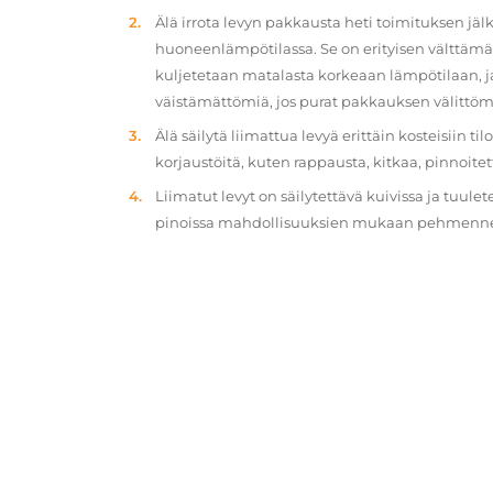
Älä irrota levyn pakkausta heti toimituksen jä
huoneenlämpötilassa. Se on erityisen välttämät
kuljetetaan matalasta korkeaan lämpötilaan, 
väistämättömiä, jos purat pakkauksen välittöm
Älä säilytä liimattua levyä erittäin kosteisiin ti
korjaustöitä, kuten rappausta, kitkaa, pinnoitet
Liimatut levyt on säilytettävä kuivissa ja tuulet
pinoissa mahdollisuuksien mukaan pehmennety