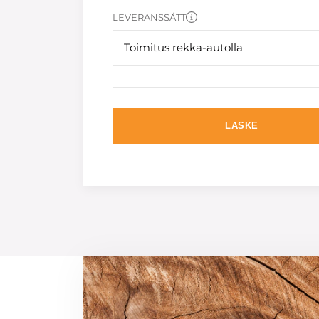
LEVERANSSÄTT
Toimitus rekka-autolla
LASKE