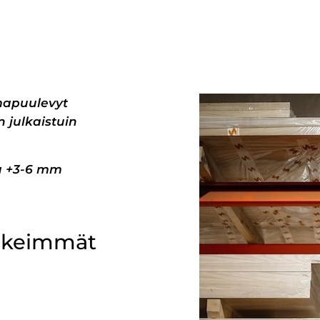
mapuulevyt
 julkaistuin
pa +3-6 mm
ärkeimmät