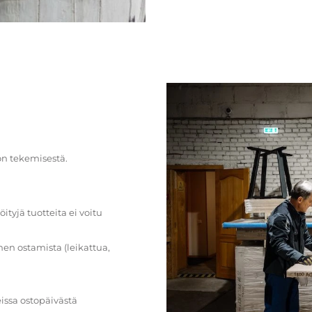
on tekemisestä.
öityjä tuotteita ei voitu
en ostamista (leikattua,
issa ostopäivästä