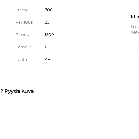
Leveys
700
EI 
Paksuus
20
Ilmo
hetk
Pituus
1500
Lamelli
PL
Laatu
AB
n? Pyydä kuva