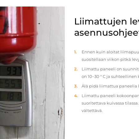
Liimattujen l
asennusohjee
Ennen kuin aloitat liimapuul
suositellaan viikon pitkä le
Liimattu paneeli on suunnit
on 10–30 ° C ja suhteellinen
Älä pidä liimattua paneelia
Liimattu paneeli kokoonpan
suoritettava kuivassa tilass
vältettävä.